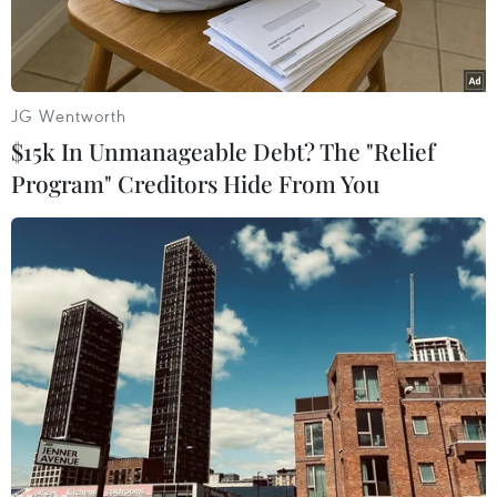
không.
JG Wentworth
$15k In Unmanageable Debt? The "Relief
Program" Creditors Hide From You
Trận đấu ra quân của Mỹ không có sự xuất hiện của Tổng thống
Donald Trump. (Ảnh: AFP/TTXVN)
Tổng thống Mỹ Donald Trump đã không xuất
hiện tại sân vận động SoFi ở Los Angeles trong