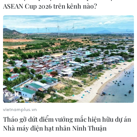
ASEAN Cup 2026 trên kênh nào?
CƠ QUAN CHỦ QUẢN: THÔNG TẤN XÃ VIỆT NAM
Tổng Biên tập: TRẦN TIẾN DUẨN
Phó Tổng Biên tập: NGUYỄN THỊ TÁM, KHÚC THANH
THỦY
Sở hữu trí tuệ
Quy định sử dụng
RSS
Hỗ trợ
Ngôn ngữ
TTXVN
vietnamplus.vn
Dịch vụ tin
Quảng cáo
Tháo gỡ dứt điểm vướng mắc hiện hữu dự án
Nhà máy điện hạt nhân Ninh Thuận
Liên hệ