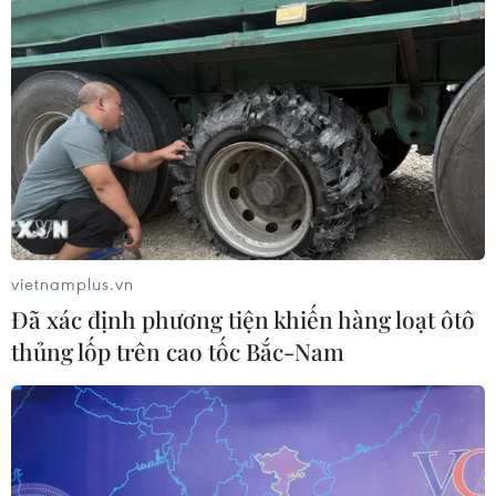
Toàn cảnh ASEAN Cup: Thái
Lan "thắng như chẻ tre", thách thức
tuyển Việt Nam
05/08/2026 07:15
Nhận định Philippines vs
Thái Lan: Madam Pang treo thưởng
tiền tỷ, "Voi chiến" quyết thắng
04/08/2026 09:19
vietnamplus.vn
Đã xác định phương tiện khiến hàng loạt ôtô
Đội tuyển Việt Nam nhận
thủng lốp trên cao tốc Bắc-Nam
thưởng 2 tỷ đồng sau thắng lợi trước
Indonesia
04/08/2026 04:16