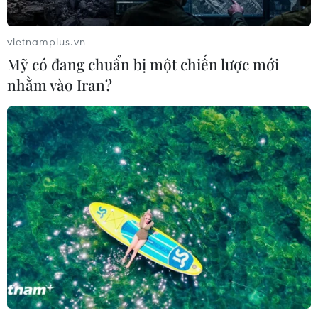
03/08/2026 05:01
vietnamplus.vn
Mỹ có đang chuẩn bị một chiến lược mới
Nhận định Campuchia vs
nhằm vào Iran?
Timor Leste: Trận chiến vì 3 điểm
danh dự cho "Các chiến binh
Angkor"
03/08/2026 03:30
ASEAN Cup 2026: Đội tuyển Việt
Nam sẵn sàng cho đại chiến ở "chảo
lửa" Pakansari
03/08/2026 03:13
Lịch thi đấu ASEAN Cup 2026 ngày