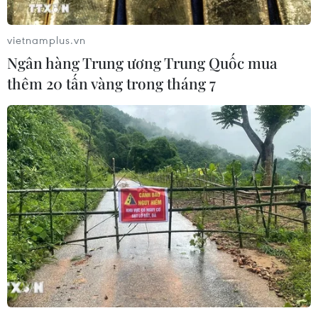
khán giả, vượt xa mức 11,7 triệu người theo dõi trận Mỹ
gặp Wales tại World Cup 2022.
vietnamplus.vn
Ngân hàng Trung ương Trung Quốc mua
thêm 20 tấn vàng trong tháng 7
World Cup 2026: Cơn sốt vé bùng nổ sau
chiến thắng của đội tuyển Mỹ