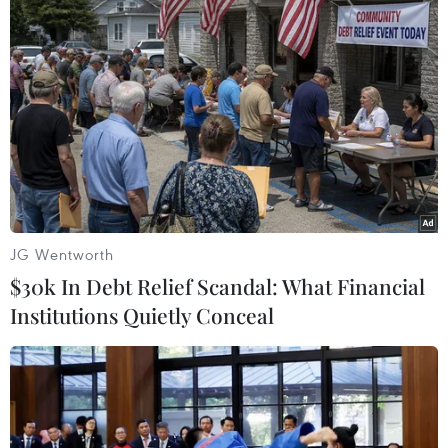
Tổng thống Donald Trump trực tiếp
gọi điện chúc may mắn toàn đội
tuyển Mỹ, tiếp thêm tinh thần cho
hành trình chinh phục ngày hội
bóng đá lớn nhất hành tinh ngay
trên sân nhà.
(TTXVN/Vietnam+)
JG Wentworth
$30k In Debt Relief Scandal: What Financial
Institutions Quietly Conceal