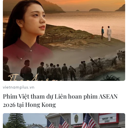
trong lễ trao cúp hay rời đi để quan sát buổi lễ.
Những người tại Nhà Trắng dự đoán ông Trump
sẽ một lần nữa lựa chọn ăn mừng cùng đội vô
địch.
Mỹ là quốc gia đăng cai phần lớn các trận đấu
của World Cup mùa Hè này và Tổng thống Mỹ
cũng đã được thông báo rằng FIFA muốn ông
trao cúp World Cup cho đội vô địch. Đại diện
của Mexico và Canada sẽ được mời tham gia lễ
bế mạc./.
vietnamplus.vn
Phim Việt tham dự Liên hoan phim ASEAN
World Cup 2026: Tổng
2026 tại Hong Kong
thống Donald Trump tiếp
lửa cho đội tuyển Mỹ