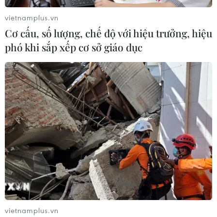
vietnamplus.vn
Nhận định Singapore vs
Cơ cấu, số lượng, chế độ với hiệu trưởng, hiệu
Indonesia (20h ngày 7/8): Cuộc quyết
phó khi sắp xếp cơ sở giáo dục
đấu giành tấm vé bán kết duy nhất
07/08/2026 08:41
Cục diện ASEAN Cup: Việt Nam
quyết giành ngôi đầu, Thái Lan vẫn
có thể bị loại
07/08/2026 02:29
Lịch thi đấu ASEAN Cup 2026 ngày
7/8: Việt Nam hướng đến ngôi đầu
07/08/2026 00:07
vietnamplus.vn