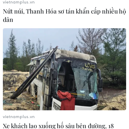
vietnamplus.vn
13/06/2026 23:39
Nứt núi, Thanh Hóa sơ tán khẩn cấp nhiều hộ
Sau chiến thắng 4-1 của Mỹ trước Paraguay, giá vé
dân
World Cup tăng mạnh, phản ánh niềm hân hoan của
người hâm mộ tại Mỹ.
vietnamplus.vn
Xe khách lao xuống hố sâu bên đường, 18