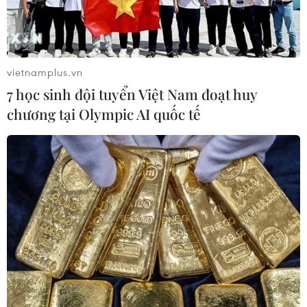
vietnamplus.vn
7 học sinh đội tuyển Việt Nam đoạt huy
chương tại Olympic AI quốc tế
Đội tuyển Mỹ lập kỷ lục người xem truyền
hình trong trận khai mạc World Cup 2026
15/06/2026 06:39
Trận thắng 4-1 của đội tuyển Mỹ trước Paraguay ở trận
khai mạc World Cup 2026 thu hút trung bình 15,99 triệu