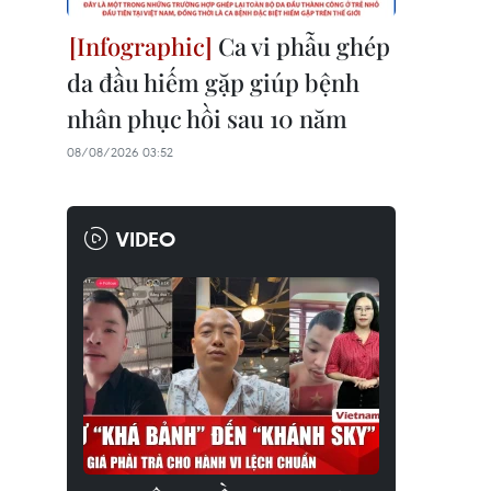
Ca vi phẫu ghép
da đầu hiếm gặp giúp bệnh
nhân phục hồi sau 10 năm
08/08/2026 03:52
VIDEO