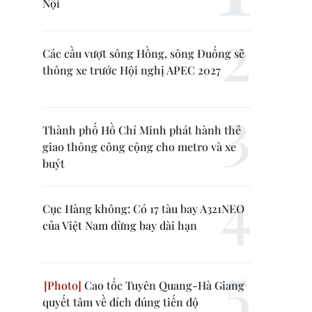
Nội
Các cầu vượt sông Hồng, sông Đuống sẽ
thông xe trước Hội nghị APEC 2027
Thành phố Hồ Chí Minh phát hành thẻ
giao thông công cộng cho metro và xe
buýt
Cục Hàng không: Có 17 tàu bay A321NEO
của Việt Nam dừng bay dài hạn
Cao tốc Tuyên Quang-Hà Giang
quyết tâm về đích đúng tiến độ