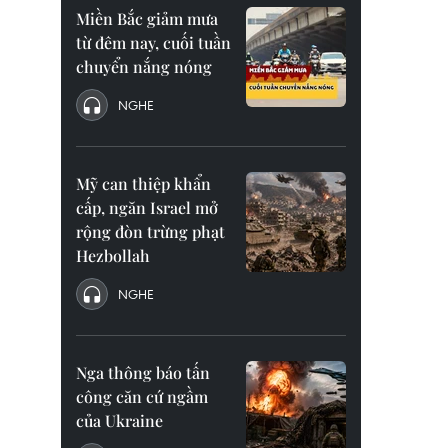
Miền Bắc giảm mưa
từ đêm nay, cuối tuần
chuyển nắng nóng
NGHE
Mỹ can thiệp khẩn
cấp, ngăn Israel mở
rộng đòn trừng phạt
Hezbollah
NGHE
Nga thông báo tấn
công căn cứ ngầm
của Ukraine