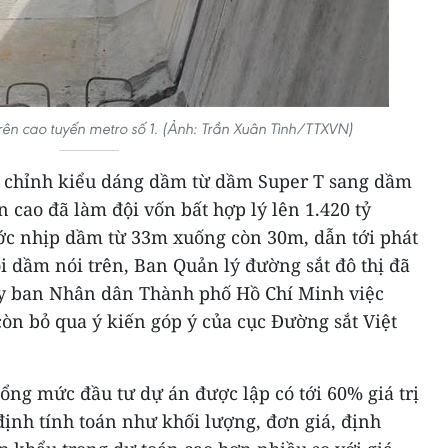
ên cao tuyến metro số 1. (Ảnh: Trần Xuân Tình/TTXVN)
u chỉnh kiểu dáng dầm từ dầm Super T sang dầm
n cao đã làm đội vốn bất hợp lý lên 1.420 tỷ
ước nhịp dầm từ 33m xuống còn 30m, dẫn tới phát
ổi dầm nói trên, Ban Quản lý đường sắt đô thị đã
Ủy ban Nhân dân Thành phố Hồ Chí Minh việc
 còn bỏ qua ý kiến góp ý của cục Đường sắt Việt
ng mức đầu tư dự án được lập có tới 60% giá trị
ịnh tính toán như khối lượng, đơn giá, định