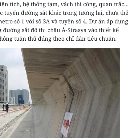
n tích, hệ thống tạm, vách thi công, quan trắc...
ác tuyến đường sắt khác trong tương lai, chưa thể
metro số 1 với số 3A và tuyến số 4. Dự án áp dụng
 đường sắt đô thị châu Á-Strasya vào thiết kế
hông tuân thủ đúng theo chỉ dẫn tiêu chuẩn.