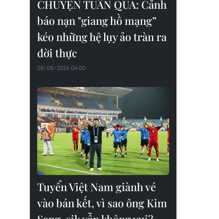
CHUYỆN TUẦN QUA: Cảnh
báo nạn "giang hồ mạng”
kéo những hệ lụy ảo tràn ra
đời thực
08/08/2026 04:00
Tuyển Việt Nam giành vé
vào bán kết, vì sao ông Kim