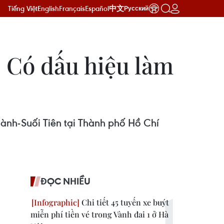
Tiếng Việt
English
Français
Español
中文
Русский
 Có dấu hiệu làm
hành-Suối Tiên tại Thành phố Hồ Chí
ĐỌC NHIỀU
Chi tiết 45 tuyến xe buýt
miễn phí tiền vé trong Vành đai 1 ở Hà