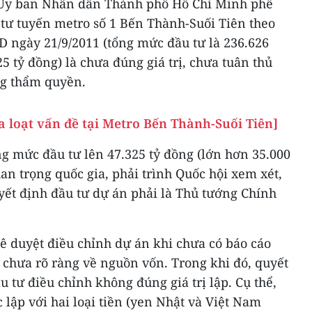
Ủy ban Nhân dân Thành phố Hồ Chí Minh phê
 tư tuyến metro số 1 Bến Thành-Suối Tiên theo
 ngày 21/9/2011 (tổng mức đầu tư là 236.626
5 tỷ đồng) là chưa đúng giá trị, chưa tuân thủ
ng thẩm quyền.
a loạt vấn đề tại Metro Bến Thành-Suối Tiên]
ng mức đầu tư lên 47.325 tỷ đồng (lớn hơn 35.000
uan trọng quốc gia, phải trình Quốc hội xem xét,
ết định đầu tư dự án phải là Thủ tướng Chính
ê duyệt điều chỉnh dự án khi chưa có báo cáo
 chưa rõ ràng về nguồn vốn. Trong khi đó, quyết
 tư điều chỉnh không đúng giá trị lập. Cụ thể,
 lập với hai loại tiền (yen Nhật và Việt Nam