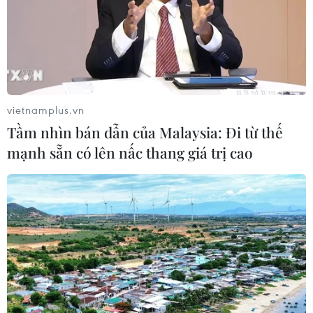
Tăng tốc giải ngân đầu tư công,
chấm dứt tâm lý trông chờ
05/08/2026 07:39
Hoàn thiện khuôn khổ pháp lý về
vietnamplus.vn
ngân hàng và phòng, chống rửa tiền
Tầm nhìn bán dẫn của Malaysia: Đi từ thế
05/08/2026 03:43
mạnh sẵn có lên nấc thang giá trị cao
Cà Mau gỡ “điểm nghẽn” mặt bằng,
xây dựng kịch bản giải ngân
05/08/2026 01:18
Điều gì chờ đợi đồng yen sau cái bắt