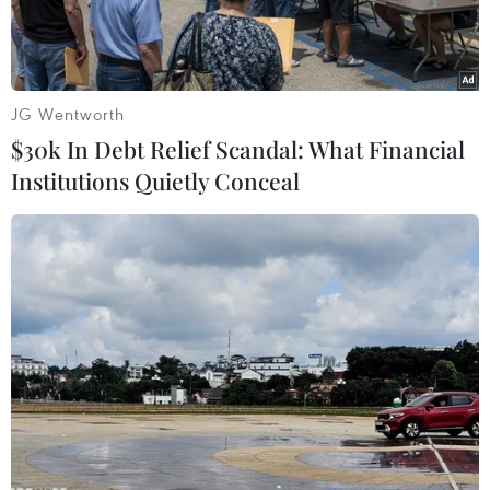
vực.
JG Wentworth
$30k In Debt Relief Scandal: What Financial
Institutions Quietly Conceal
Trụ sở ECB tại Frankfurt am Main (Đức), ngày 3/2/2022. (Ảnh:
AFP/TTXVN)
Theo tính toán của tờ Financial Times dựa trên
dữ liệu của Ngân hàng Trung ương châu Âu
(ECB), ngân hàng này đã bơm 17 tỷ euro (17,3 tỷ