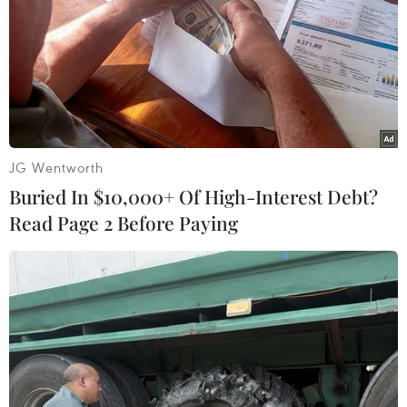
JG Wentworth
Buried In $10,000+ Of High-Interest Debt?
Read Page 2 Before Paying
Đồng euro phục hồi đáng kể nhờ kỳ vọng
ECB sẽ tăng lãi suất cao
20/07/2022 03:22
Phiên giao dịch 19/7, đồng euro đã tăng lên mức cao
nhất là 1,0269 USD đổi 1 euro – tương đương mức tăng