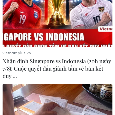
vietnamplus.vn
Nhận định Singapore vs Indonesia (20h ngày
Tỷ giá đồng euro tiếp tục "lao dốc" xuống
7/8): Cuộc quyết đấu giành tấm vé bán kết
mức thấp nhất trong 20 năm
duy …
12/07/2022 03:18
Trong phiên giao dịch chiều 11/7, tỷ giá đồng euro đã
giảm xuống mức thấp nhất trong 20 năm qua và gần
như tương đương với đồng USD.