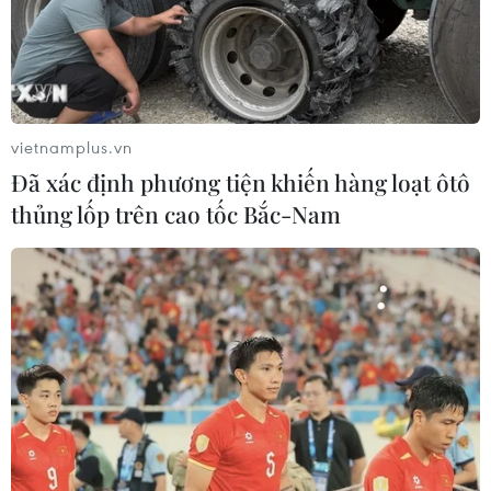
1,2% trong ngày và là mức cao nhất kể từ ngày 6/7.
vietnamplus.vn
Đã xác định phương tiện khiến hàng loạt ôtô
thủng lốp trên cao tốc Bắc-Nam
ECB sẽ khởi động chu kỳ nâng lãi suất với
mức tăng ngoài dự đoán?