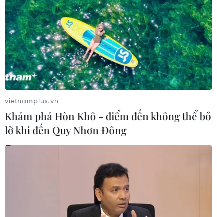
Ngành Hải quan đẩy mạnh cải cách
thể chế và hiện đại hóa công tác
quản lý
05/08/2026 12:35
Ngân hàng trước làn sóng AI: Dữ liệu
là đòn bẩy, quản trị là chìa khóa
vietnamplus.vn
05/08/2026 09:25
Khám phá Hòn Khô - điểm đến không thể bỏ
lỡ khi đến Quy Nhơn Đông
Standard Chartered huy động thành
công khoản vay xã hội 721 triệu USD
cho HDBank
05/08/2026 07:46