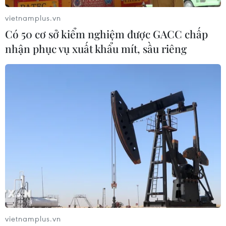
vietnamplus.vn
ECB quyết định tăng lãi suất lần đầu tiên
Có 50 cơ sở kiểm nghiệm được GACC chấp
trong 11 năm
nhận phục vụ xuất khẩu mít, sầu riêng
21/07/2022 14:22
ECB nâng lãi suất tiền gửi 50 điểm cơ bản lên 0%, vượt
mức dự kiến trước đó là 25 điểm cơ bản, khi cùng với
các ngân hàng trung ương khác trên toàn cầu tăng chi
phí đi vay.
vietnamplus.vn