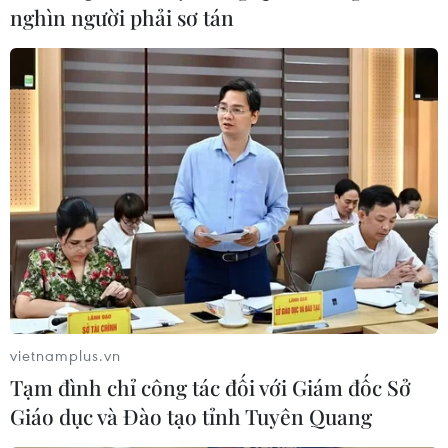
nghìn người phải sơ tán
Tỷ giá đồng euro tiếp tục "lao dốc" xuống
vietnamplus.vn
mức thấp nhất trong 20 năm
Tạm đình chỉ công tác đối với Giám đốc Sở
Giáo dục và Đào tạo tỉnh Tuyên Quang
12/07/2022 03:18
Trong phiên giao dịch chiều 11/7, tỷ giá đồng euro đã