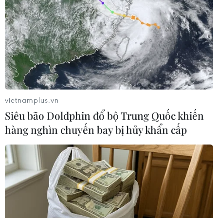
TIN LIÊN QUAN
vietnamplus.vn
Siêu bão Doldphin đổ bộ Trung Quốc khiến
hàng nghìn chuyến bay bị hủy khẩn cấp
Chính phủ Italy kêu gọi ECB tránh gây