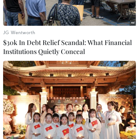
JG Wentworth
$30k In Debt Relief Scandal: What Financial
Institutions Quietly Conceal
Nhân viên giao dịch ngoại hối kiểm đồng euro. (Ảnh:
AFP/TTXVN)
Ngân hàng Trung ương châu Âu (ECB) sẽ nâng
lãi suất lần đầu tiên trong 11 năm qua trong
ngày 21/7, có thể là với một mức tăng lớn hơn
dự đoán, cho thấy các nhà hoạch định chính