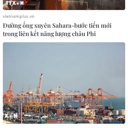
vietnamplus.vn
Đường ống xuyên Sahara-bước tiến mới
trong liên kết năng lượng châu Phi
ECB: Thế giới sẽ không trở lại môi trường
lạm phát thấp trước đại dịch
30/06/2022 01:34
Chủ tịch ECB nhấn mạnh thế giới đang phải đối mặt hệ
lụy từ cuộc khủng hoảng do dịch COVID-19, cũng như
bất ổn về địa chính trị và thực tế này sẽ làm thay đổi thế
giới.