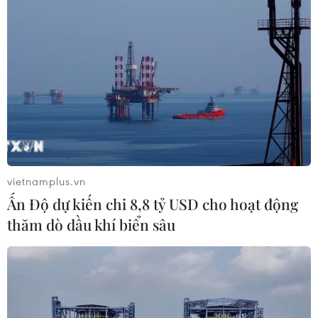
vietnamplus.vn
Ấn Độ dự kiến chi 8,8 tỷ USD cho hoạt động
thăm dò dầu khí biển sâu