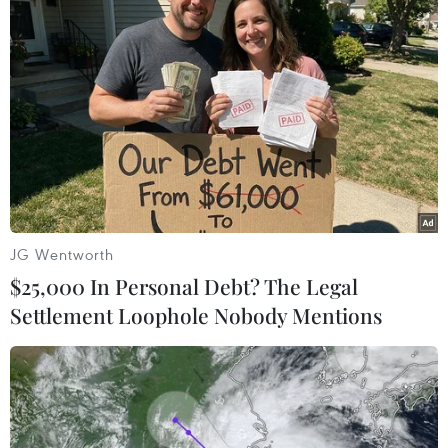
#ECB
#xung đột Nga-Ukraine
#nâng lãi suất
JG Wentworth
#đồng USD
#suy thoái kinh tế
$25,000 In Personal Debt? The Legal
Settlement Loophole Nobody Mentions
Theo dõi VietnamPlus