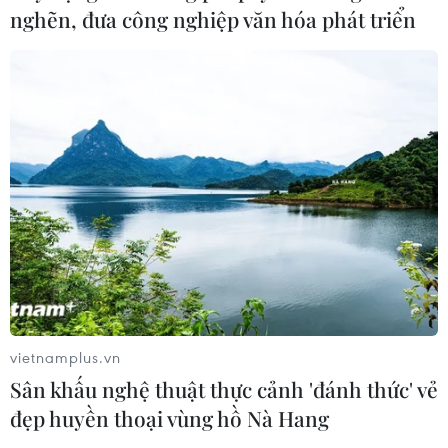
05/08/2026 01:18
nghẽn, đưa công nghiệp văn hóa phát triển
Điều gì chờ đợi đồng yen sau cái bắt
tay giữa Mỹ-Nhật?
04/08/2026 14:11
Xem thêm
vietnamplus.vn
Sân khấu nghệ thuật thực cảnh 'đánh thức' vẻ
CƠ QUAN CHỦ QUẢN: THÔNG TẤN XÃ VIỆT NAM
đẹp huyền thoại vùng hồ Nà Hang
Tổng Biên tập: TRẦN TIẾN DUẨN