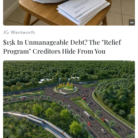
JG Wentworth
$15k In Unmanageable Debt? The "Relief
Program" Creditors Hide From You
Lực lượng dân quân khu vực Amhara của Ethiopia tham gia
chiến đấu cùng lực lượng liên bang chống lại các lực lượng gây
bất ổn tại vùng Tigray ngày 8/11/2020. (Ảnh: AFP/TTXVN)
Theo truyền thông nhà nước, Chính phủ liên
bang Ethiopia ngày 28/6 thông báo “ngừng bắn