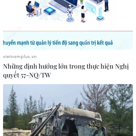
vietnamplus.vn
Những định hướng lớn trong thực hiện Nghị
quyết 57-NQ/TW
TIN CÙNG CHUYÊN MỤC
Giao tranh dữ dội ở miền Tây Libya,