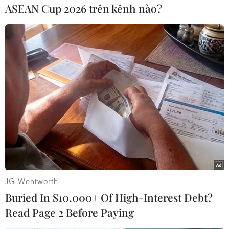
ASEAN Cup 2026 trên kênh nào?
#Ethiopia
#ngừng bắn đơn phương
#Tigray
#ngừng bắn vì lý do nhân đạo
Ethiopia
JG Wentworth
Theo dõi VietnamPlus
Buried In $10,000+ Of High-Interest Debt?
Read Page 2 Before Paying