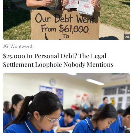
JG Wentworth
Đụng độ sắc tộc ở Ethiopia khiến hàng
$25,000 In Personal Debt? The Legal
trăm người thiệt mạng
Settlement Loophole Nobody Mentions
24/04/2021 01:33
Đụng độ chủ yếu xảy ra giữa người Oromos và người
Amharas ở khu vực North Shoa và khu vực hành chính
của người Oromos, cướp đi sinh mạng của hàng trăm
người.