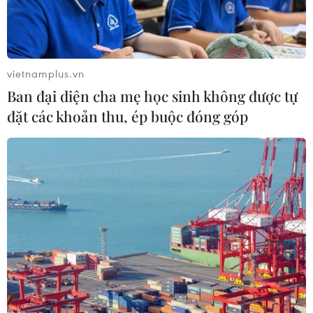
vietnamplus.vn
Ban đại diện cha mẹ học sinh không được tự
đặt các khoản thu, ép buộc đóng góp
Mỹ yêu cầu tiếp cận nhân đạo tại vùng
Tigray của Ethiopia
27/05/2021 06:59
Tổng thống Mỹ Biden yêu cầu các bên tham chiến tại
khu vực Tigray cần tuyên bố và tuân thủ một lệnh ngừng
bắn, qua đó tạo điều kiện thuận lợi cho hoạt động cứu