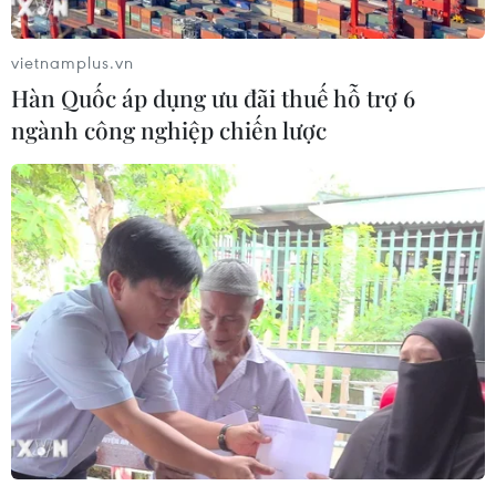
trợ nhân đạo nhằm ngăn chặn nạn đói.
vietnamplus.vn
Hàn Quốc áp dụng ưu đãi thuế hỗ trợ 6
ngành công nghiệp chiến lược
Việt Nam kêu gọi cộng đồng quốc tế
không để nạn đói xảy ra ở Ethiopia
16/06/2021 00:09