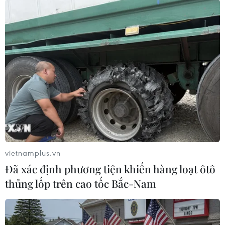
TIN LIÊN QUAN
vietnamplus.vn
Đã xác định phương tiện khiến hàng loạt ôtô
thủng lốp trên cao tốc Bắc-Nam
Ethiopia: Hàng trăm người thiệt mạng