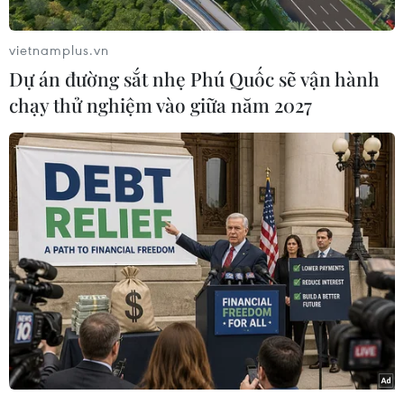
đơn phương” tại Tigray.
Động thái này diễn ra sau gần 8 tháng xảy ra
vietnamplus.vn
xung đột đẫm máu và trong bối cảnh hàng trăm
Dự án đường sắt nhẹ Phú Quốc sẽ vận hành
nghìn người phải đối mặt với cuộc khủng hoảng
chạy thử nghiệm vào giữa năm 2027
đói nghèo tồi tệ nhất thế giới trong một thập kỷ
qua.
Tuyên bố được truyền thông nhà nước đăng tải
tối 28/6 (theo giờ địa phương) nêu rõ: “Một lệnh
ngừng bắn đơn phương, vô điều kiện đã được
công bố từ hôm nay, 28/6.”
[Ethiopia: Không kích tại vùng Tigray gây
thương vong lớn]
Chính phủ Ethiopia cho hay lệnh ngừng bắn này
sẽ kéo dài cho tới khi kết thúc mùa gieo trồng ở