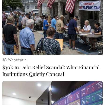
trong cuộc đụng độ ở biên giới
07/04/2021 10:51
Các cuộc đụng độ dọc theo biên giới của Ethiopia xảy
ra trước cuộc xung đột kéo dài 6 tháng ở phía Bắc nước
này, đã khiến Chính phủ Ethiopia phải phát động chiến
dịch quân sự tại vùng Tigray.
JG Wentworth
$30k In Debt Relief Scandal: What Financial
Institutions Quietly Conceal