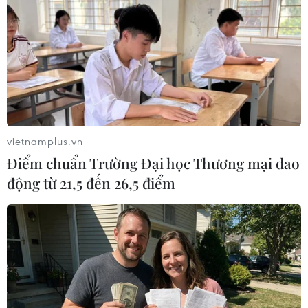
Theo dõi VietnamPlus
vietnamplus.vn
TIN LIÊN QUAN
Điểm chuẩn Trường Đại học Thương mại dao
động từ 21,5 đến 26,5 điểm