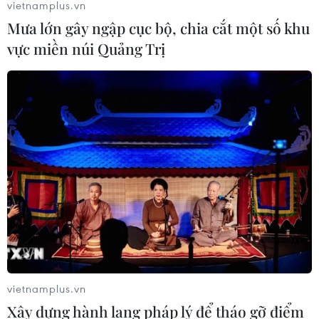
vietnamplus.vn
Mưa lớn gây ngập cục bộ, chia cắt một số khu
vực miền núi Quảng Trị
vietnamplus.vn
Xây dựng hành lang pháp lý để tháo gỡ điểm