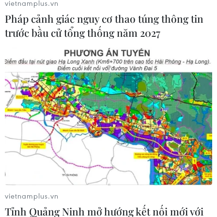
vietnamplus.vn
dân tộc là “van an toàn” duy nhất cho sự ổn định của
Afghanistan trong tương lai.
Pháp cảnh giác nguy cơ thao túng thông tin
trước bầu cử tổng thống năm 2027
Liên hợp quốc: Các nước cam kết hỗ trợ
vietnamplus.vn
Tỉnh Quảng Ninh mở hướng kết nối mới với
hơn 1 tỷ USD cho Afghanistan