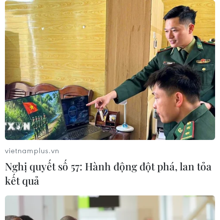
TIN CÙNG CHUYÊN MỤC
vietnamplus.vn
Australia điều tra vụ hai máy bay suýt
Nghị quyết số 57: Hành động đột phá, lan tỏa
va chạm tại sân bay Sydney
kết quả
09/08/2026 07:04