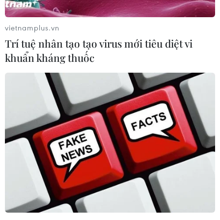
vietnamplus.vn
Trí tuệ nhân tạo tạo virus mới tiêu diệt vi
khuẩn kháng thuốc
Qatar kêu gọi hòa giải dân tộc tại
Afghanistan để ổn định tình hình
13/09/2021 14:34
Qatar tuyên bố sẽ “ủng hộ mọi nỗ lực nhằm đạt được
hòa giải dân tộc ở Afghanistan” và cho rằng hòa giải