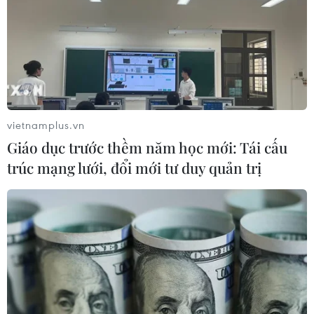
Nhật Bản: Nội các thông qua chính
sách giảm thuế tiêu thụ thực phẩm
xuống 1%
05/08/2026 15:30
Xem thêm
vietnamplus.vn
Giáo dục trước thềm năm học mới: Tái cấu
trúc mạng lưới, đổi mới tư duy quản trị
CƠ QUAN CHỦ QUẢN: THÔNG TẤN XÃ VIỆT NAM
Tổng Biên tập: TRẦN TIẾN DUẨN
Phó Tổng Biên tập: NGUYỄN THỊ TÁM, KHÚC THANH
THỦY