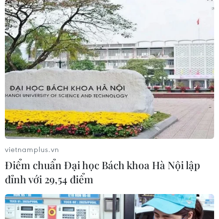
Ngoại trưởng Blinken: Mỹ chuẩn bị kỹ cho
mọi tình huống ở Afghanistan
14/09/2021 04:19
Theo Ngoại trưởng Mỹ Antony Blinken, không có bằng
chứng cho thấy việc quân đội Mỹ ở lại lâu hơn tại
Afghanistan sẽ giúp lực lượng an ninh hoặc chính phủ
Afghanistan có khả năng tự duy trì cao hơn.
vietnamplus.vn
Điểm chuẩn Đại học Bách khoa Hà Nội lập
đỉnh với 29,54 điểm