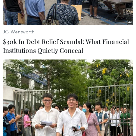
JG Wentworth
$30k In Debt Relief Scandal: What Financial
Institutions Quietly Conceal
Cư dân địa phương tuần hành phản đối Taliban tại Kandahar,
Afghanistan ngày 14/9. (Ảnh: AFP/TTXVN)
Liên minh châu Âu (EU) ngày 15/9 đã cam kết
tăng cường viện trợ cho Afghanistan, đồng thời
khẳng định sẽ sát cánh cùng người dân quốc gia