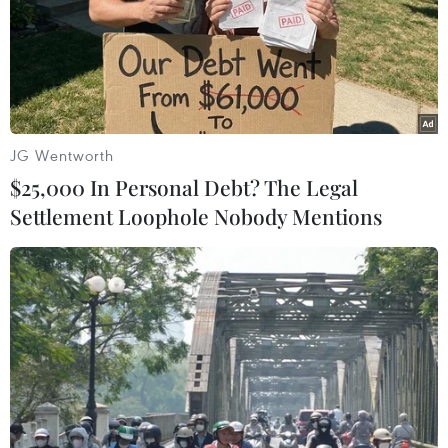
Nga cân nhắc gửi viện trợ nhân đạo cho
người dân Afghanistan
JG Wentworth
13/09/2021 09:22
$25,000 In Personal Debt? The Legal
Đặc phái viên của Tổng thống Nga về Afghanistan, ông
Settlement Loophole Nobody Mentions
Zamir Kabulov, cho biết Nga đang xem xét khả năng
gửi viện trợ nhân đạo bằng thực phẩm và thuốc men tới
Afghanistan trong tương lai gần.