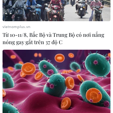
vietnamplus.vn
Từ 10-11/8, Bắc Bộ và Trung Bộ có nơi nắng
nóng gay gắt trên 37 độ C
LHQ lo ngại chính phủ lâm thời tại
Afghanistan thiếu tính đại diện
13/09/2021 12:19
Taliban đã công bố thành phần chính phủ mới, trong đó
tất cả các vị trí cấp cao đều do các thủ lĩnh của phong
trào này và mạng lưới Haqqani - vốn được cho là
nhánh cứng rắn nhất của phong trào này.