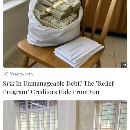
(TTXVN/Vietnam+)
JG Wentworth
$15k In Unmanageable Debt? The "Relief
Program" Creditors Hide From You
#Afghanistan
#viện trợ cho Afghanistan
#taliban
Afghanistan