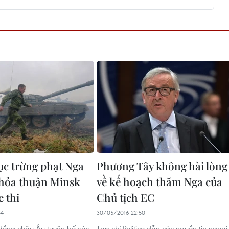
tục trừng phạt Nga
Phương Tây không hài lòng
thỏa thuận Minsk
về kế hoạch thăm Nga của
 thi
Chủ tịch EC
54
30/05/2016 22:50
 đồng châu Âu tuyên bố các
Tạp chí Politico dẫn các nguồn tin ngoại