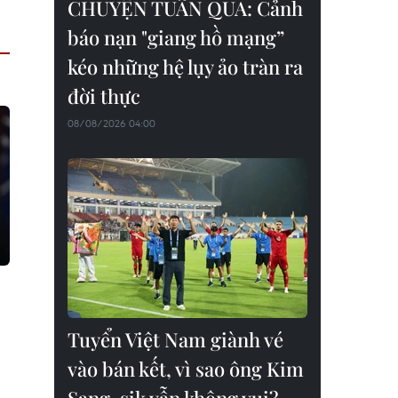
CHUYỆN TUẦN QUA: Cảnh
báo nạn "giang hồ mạng”
kéo những hệ lụy ảo tràn ra
đời thực
08/08/2026 04:00
Tuyển Việt Nam giành vé
vào bán kết, vì sao ông Kim