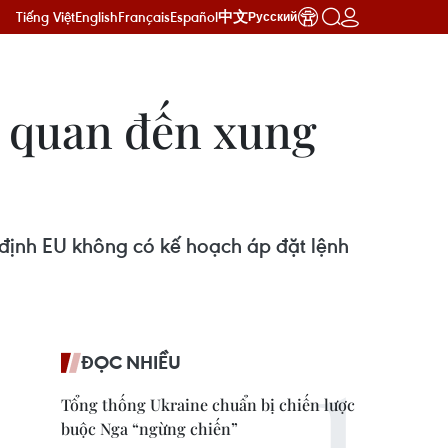
Tiếng Việt
English
Français
Español
中文
Русский
n quan đến xung
 định EU không có kế hoạch áp đặt lệnh
ĐỌC NHIỀU
Tổng thống Ukraine chuẩn bị chiến lược
buộc Nga “ngừng chiến”