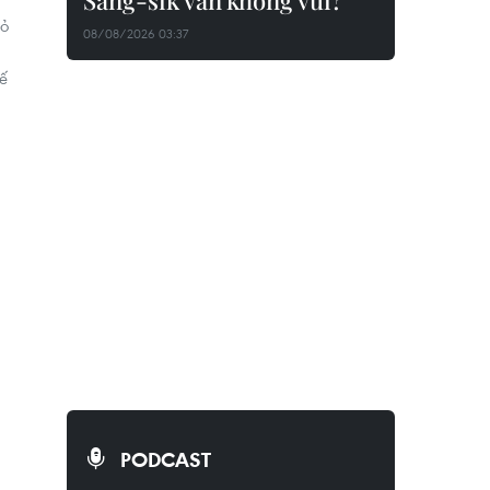
Sang-sik vẫn không vui?
tỏ
08/08/2026 03:37
ế
PODCAST