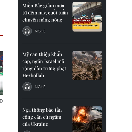
Miền Bắc giảm mưa
từ đêm nay, cuối tuần
chuyển nắng nóng
NGHE
Mỹ can thiệp khẩn
cấp, ngăn Israel mở
rộng đòn trừng phạt
Hezbollah
NGHE
Nga thông báo tấn
công căn cứ ngầm
của Ukraine