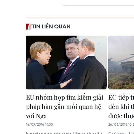
TIN LIÊN QUAN
EU nhóm họp tìm kiếm giải
EC tiếp 
pháp hàn gắn mối quan hệ
đến khi 
với Nga
được thực
14/03/2016 14:30
26/05/2016 10:
Ngoại trưởng các nước Liên minh châu
Chủ tịch Hội