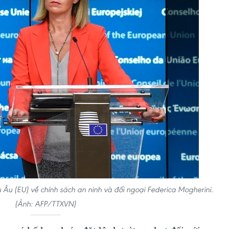
 Âu (EU) về chính sách an ninh và đối ngoại Federica Mogherini.
(Ảnh: AFP/TTXVN)