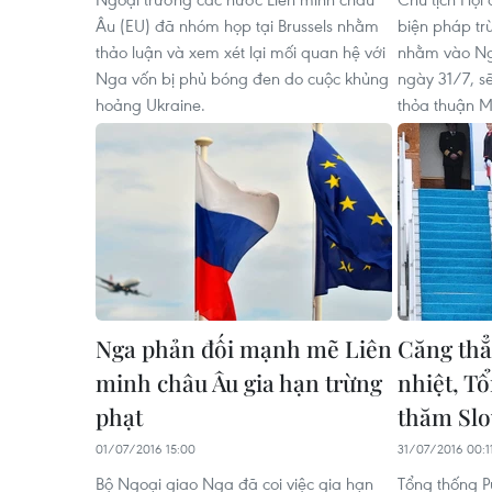
Âu (EU) đã nhóm họp tại Brussels nhằm
biện pháp tr
thảo luận và xem xét lại mối quan hệ với
nhằm vào Nga
Nga vốn bị phủ bóng đen do cuộc khủng
ngày 31/7, sẽ
hoảng Ukraine.
thỏa thuận M
Nga phản đối mạnh mẽ Liên
Căng thẳ
minh châu Âu gia hạn trừng
nhiệt, T
phạt
thăm Slo
01/07/2016 15:00
31/07/2016 00:1
Bộ Ngoại giao Nga đã coi việc gia hạn
Tổng thống P