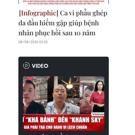
Ca vi phẫu ghép
da đầu hiếm gặp giúp bệnh
nhân phục hồi sau 10 năm
08/08/2026 03:52
VIDEO