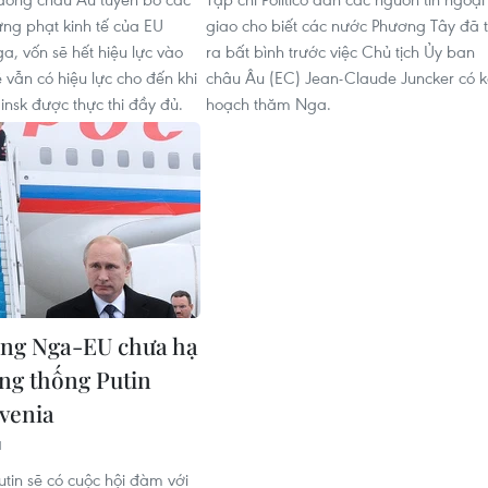
ừng phạt kinh tế của EU
giao cho biết các nước Phương Tây đã 
, vốn sẽ hết hiệu lực vào
ra bất bình trước việc Chủ tịch Ủy ban
 vẫn có hiệu lực cho đến khi
châu Âu (EC) Jean-Claude Juncker có k
insk được thực thi đầy đủ.
hoạch thăm Nga.
ng Nga-EU chưa hạ
ổng thống Putin
venia
1
utin sẽ có cuộc hội đàm với