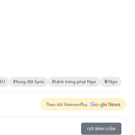
EU
#Xung đột Syria
#Lệnh trừng phạt Nga
Nga
Theo dõi VietnamPlus
GỬI BÌNH LUẬN