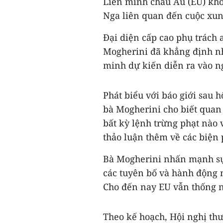
Liên minh châu Âu (EU) khôn
Nga liên quan đến cuộc xung
Đại diện cấp cao phụ trách 
Mogherini đã khẳng định nh
minh dự kiến diễn ra vào ng
Phát biểu với báo giới sau h
bà Mogherini cho biết quan
bất kỳ lệnh trừng phạt nào 
thảo luận thêm về các biện
Bà Mogherini nhấn mạnh sự 
các tuyên bố và hành động n
Cho đến nay EU vẫn thống n
Theo kế hoạch, Hội nghị th