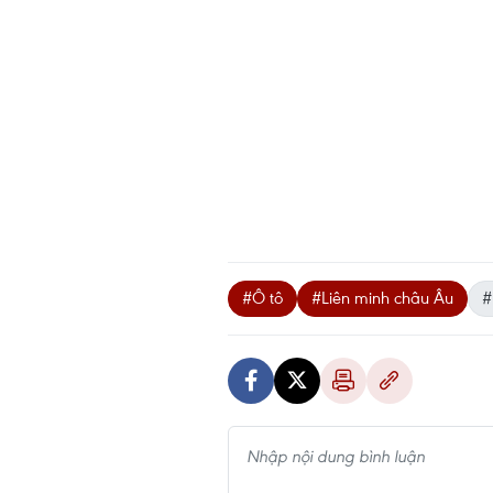
#Ô tô
#Liên minh châu Âu
#