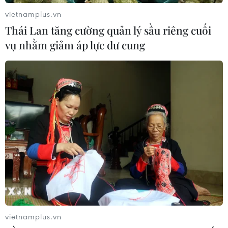
vietnamplus.vn
Thái Lan tăng cường quản lý sầu riêng cuối
vụ nhằm giảm áp lực dư cung
Cử tri Ai Cập ở nước ngoài bắt đầu đi bầu
cử tổng thống
15/05/2014 14:19
Các hòm phiếu đặt tại 141 đại sứ quán và cơ quan đại
diện ngoại giao của Ai Cập ở 124 quốc gia và vùng
lãnh thổ trên thế giới đã đồng loạt mở cửa.
vietnamplus.vn