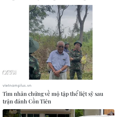
Ủy ban bầu cử Ai Cập công bố hai ứng viên
tổng thống
vietnamplus.vn
28/04/2014 00:40
Tìm nhân chứng về mộ tập thể liệt sỹ sau
Ủy ban bầu cử tổng thống Ai Cập đã công bố hai ứng
trận đánh Cồn Tiên
cử viên chính thức chạy đua trong cuộc bầu cử diễn ra
vào ngày 26-27/5 tới.