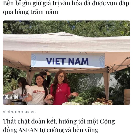
Bền bỉ gìn giữ giá trị văn hóa đã được vun đắp
qua hàng trăm năm
Ai Cập: Ứng cử viên el-Sisi tiếp tục dẫn
trước đối thủ
15/05/2014 03:10
Trước thềm cuộc bầu cử tổng thống ở Ai Cập, ứng cử
viên Abdel-Fattah el-Sisi tiếp tục vượt lên trước đối thủ
duy nhất là chính trị gia cánh tả Hamdeen Sabahi.
vietnamplus.vn
Thắt chặt đoàn kết, hướng tới một Cộng
đồng ASEAN tự cường và bền vững