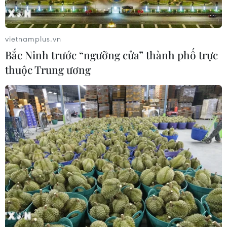
Ai Cập: Phe Hồi giáo hối thúc kiều dân tẩy
vietnamplus.vn
chay bầu cử
Bắc Ninh trước “ngưỡng cửa” thành phố trực
16/05/2014 03:54
thuộc Trung ương
Ngày 15/5, phe Hồi giáo đã kêu gọi cử tri Ai Cập tẩy
chay cuộc bầu cử tổng thống tại 141 đại sứ quán và cơ
quan đại diện ngoại giao ở nước ngoài.