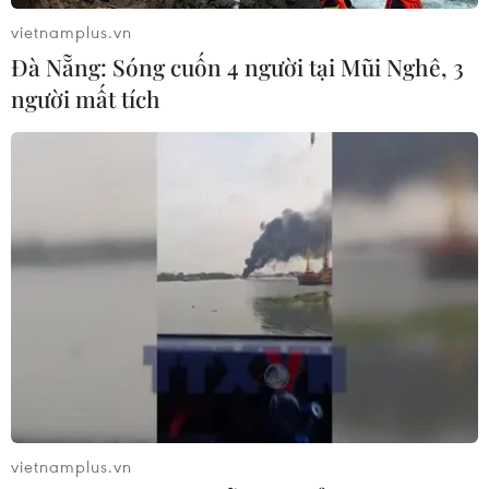
được trả tự do sau khi nộp tiền chuộc
vietnamplus.vn
25/07/2026 09:29
Đà Nẵng: Sóng cuốn 4 người tại Mũi Nghê, 3
người mất tích
Nigeria: Máy bay trượt khỏi đường
băng lao vào bụi cây, 68 hành khách
thoát nạn
25/07/2026 03:07
Cairo - thành phố mang màu của sa
mạc
24/07/2026 01:47
Điện mừng kỷ niệm lần thứ 74 Ngày
vietnamplus.vn
Quốc khánh Cộng hòa Arab Ai Cập