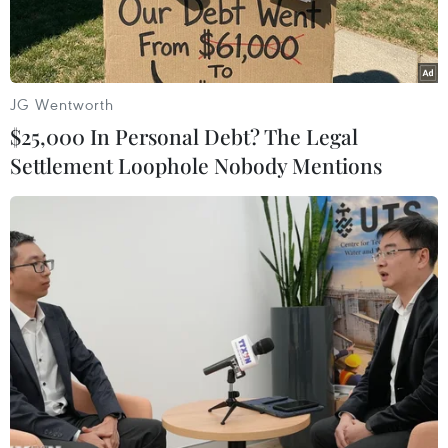
JG Wentworth
$25,000 In Personal Debt? The Legal
Settlement Loophole Nobody Mentions
Cử tri Ai Cập bỏ phiếu trong cuộc trưng cầu dân ý về hiến pháp
mới tại Cairo. (Nguồn: AFP/TTXVN)
Theo phóng viên TTXVN tại Cairo, Liên minh
châu Âu (EU) ngày 19/5 khẳng định sẽ tham gia
giám sát cuộc bầu cử Tổng thống dự kiến diễn
ra vào tuần tới tại Ai Cập sau khi một số vướng
mắc kỹ thuật được tháo gỡ.