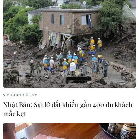
Trong khi đó, tỷ lệ ủng hộ dành cho đối thủ duy
nhất của ông el-Sisi là chính trị gia cánh tả
Hamdeen Sabahi vẫn giữ ổn định ở mức 2%.
Cũng theo kết quả cuộc nghiên cứu của Baseera,
68% người được hỏi tin tưởng bầu cử sẽ diễn ra
công bằng và vẫn còn tới 37% chưa biết thời
điểm diễn ra cuộc bỏ phiếu./.
(TTXVN/Vietnam+)
vietnamplus.vn
Nhật Bản: Sạt lở đất khiến gần 400 du khách
mắc kẹt