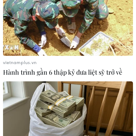
TIN LIÊN QUAN
vietnamplus.vn
Hành trình gần 6 thập kỷ đưa liệt sỹ trở về
Ai Cập: Cử tri quan tâm nhất tới 2 vấn đề