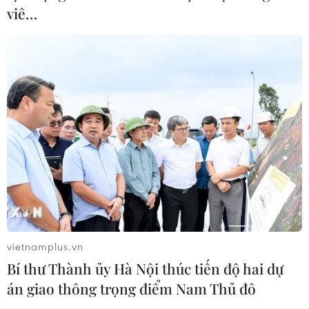
viê…
Xem thêm
CƠ QUAN CHỦ QUẢN: THÔNG TẤN XÃ VIỆT NAM
Tổng Biên tập: TRẦN TIẾN DUẨN
Phó Tổng Biên tập: NGUYỄN THỊ TÁM, KHÚC THANH
THỦY
vietnamplus.vn
Bí thư Thành ủy Hà Nội thúc tiến độ hai dự
Sở hữu trí tuệ
Quy định sử dụng
án giao thông trọng điểm Nam Thủ đô
RSS
Hỗ trợ