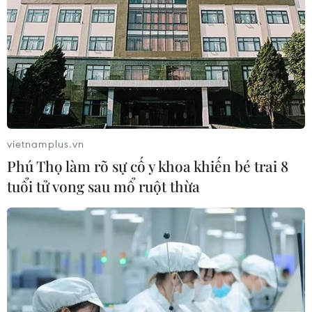
vietnamplus.vn
Phú Thọ làm rõ sự cố y khoa khiến bé trai 8
tuổi tử vong sau mổ ruột thừa