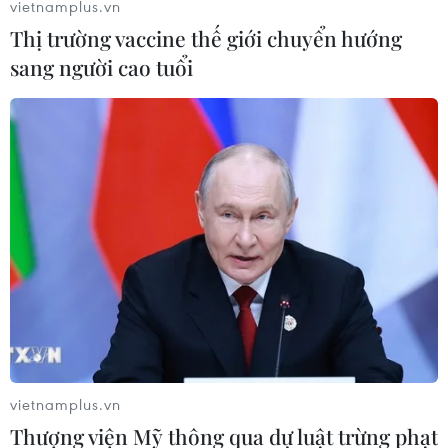
vietnamplus.vn
Thị trường vaccine thế giới chuyển hướng
sang người cao tuổi
Tập đoàn Gazprom cắt giảm 1/3 nguồn
cung cấp khí đốt cho Italy
11/07/2022 22:41
Tập đoàn năng lượng Eni của Italy cho biết Gazprom sẽ
cung cấp cho Eni khoảng 21 triệu m3 (khí đốt)/ngày,
trong khi mức trung bình những ngày qua là khoảng 32
vietnamplus.vn
triệu m3/ngày.
Thượng viện Mỹ thông qua dự luật trừng phạt