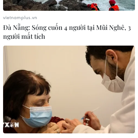
vietnamplus.vn
Đà Nẵng: Sóng cuốn 4 người tại Mũi Nghê, 3
người mất tích
Đức lo ngại Nga cắt nguồn cung khí đốt
qua Dòng chảy phương Bắc 1
11/07/2022 13:13
Các cơ quan chức năng Đức đang lo ngại phía Nga sẽ
ngừng cung cấp khí đốt qua đường ống Dòng chảy
phương Bắc 1 kể cả khi công tác bảo trì đã hoàn thành.