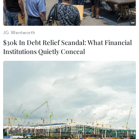
JG Wentworth
$30k In Debt Relief Scandal: What Financial
Institutions Quietly Conceal
Đường ống dẫn khí đốt Dòng chảy phương Bắc 1 tại Lubmin,
Đức. (Ảnh: Reuters/TTXVN)
Ngày 13/7, Tập đoàn năng lượng Gazprom của
Nga cho biết không thể đảm bảo hệ thống
đường ống dẫn khí đốt Dòng chảy phương Bắc 1