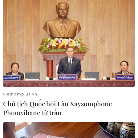
#Dòng chảy phương Bắc 1
#Trừng phạt Nga
#Chiến dịch quân sự
#Nguồn cung khí đốt
#Gazprom
Nga
Theo dõi VietnamPlus
vietnamplus.vn
Chủ tịch Quốc hội Lào Xaysomphone
Phomvihane từ trần
TIN LIÊN QUAN