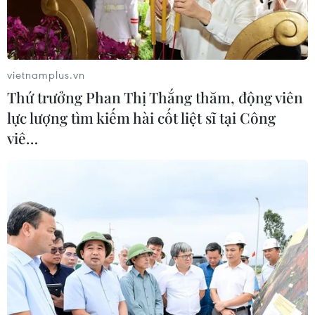
vietnamplus.vn
Thứ trưởng Phan Thị Thắng thăm, động viên
lực lượng tìm kiếm hài cốt liệt sĩ tại Công
viê…
TIN CÙNG CHUYÊN MỤC
Thị trường vaccine thế giới chuyển
hướng sang người cao tuổi
08/08/2026 15:01