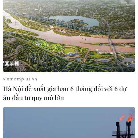
Sửa đổi Luật Dầu khí: Phân cấp,
phân quyền nhưng phải kiểm soát
rủi ro
08/08/2026 11:05
Giải quyết khó khăn, vướng mắc
trong lĩnh vực thuế và hải quan
vietnamplus.vn
08/08/2026 09:54
Hà Nội đề xuất gia hạn 6 tháng đối với 6 dự
án đầu tư quy mô lớn
Xem thêm