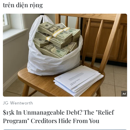
trên diện rộng
#GDP
#Kinh tế Mỹ
#Gói cứu trợ
#Xuất khẩu
Áo
Mỹ
Theo dõi VietnamPlus
JG Wentworth
$15k In Unmanageable Debt? The "Relief
Program" Creditors Hide From You