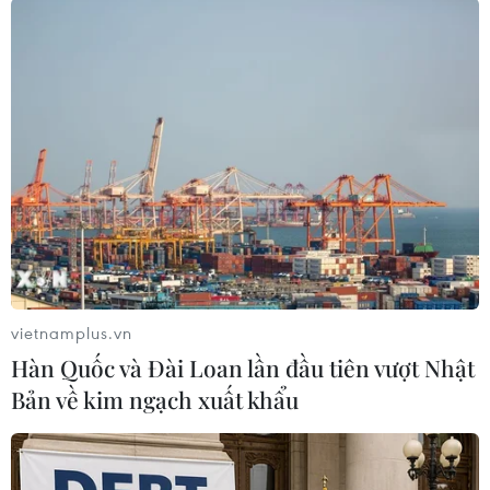
TIN CÙNG CHUYÊN MỤC
Trung Quốc: Giá tiêu dùng và giá sản
xuất cùng giảm tốc trong tháng
7/2026
09/08/2026 14:40
Hàn Quốc và Đài Loan lần đầu tiên
vượt Nhật Bản về kim ngạch xuất
khẩu
vietnamplus.vn
09/08/2026 14:15
Hàn Quốc và Đài Loan lần đầu tiên vượt Nhật
Bản về kim ngạch xuất khẩu
Thêm dư địa dòng tiền cho doanh
nghiệp nhỏ và vừa từ chính sách
thuế