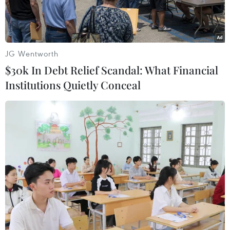
mạnh hơn nhiềuso với dự báo.
Đây sẽ là một cơ sở củng cố cho chủ trương của
Ngân hàng trung ương nước nàycắt giảm gói
JG Wentworth
cứu trợ.
$30k In Debt Relief Scandal: What Financial
Institutions Quietly Conceal
Báo cáo của Bộ Thương mại Mỹ, cho biết tốc độ
tăng Tổng sản phẩm quốc nội(GDP) của quốc gia
này trong quý II/2013 đạt 2,5% thay vì 1,7% như
báo cáo sơ bộlần đầu ngày 31/7 và cao hơn mức
dự báo 2,2% của các chuyên gia.
Tốc độ tăng GDP này cao gấp hơn hai lần mức
tăng chỉ đạt 1,1% trong quý đầunăm 2013. Chi
tiêu của người tiêu dùng và kim ngạch xuất
khẩu tăng là hai nguyênnhân chủ yếu đẩy