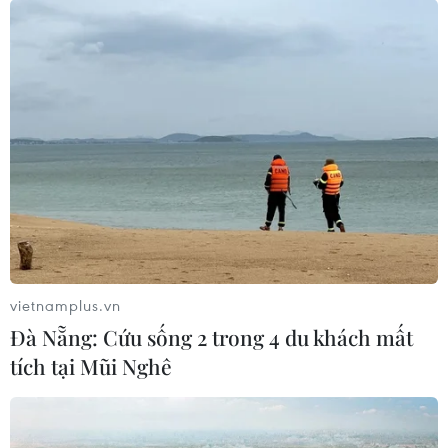
08/08/2026 13:13
Nông sản Việt Nam còn nhiều dư địa
tại thị trường Algeria
08/08/2026 12:55
Kết luận thanh tra về cơ sở nhà, đất
dôi dư sau sắp xếp tại thành phố Hải
Phòng
vietnamplus.vn
08/08/2026 12:53
Đà Nẵng: Cứu sống 2 trong 4 du khách mất
tích tại Mũi Nghê
Động lực mới cho hợp tác thương
mại Việt Nam-Australia
08/08/2026 12:20