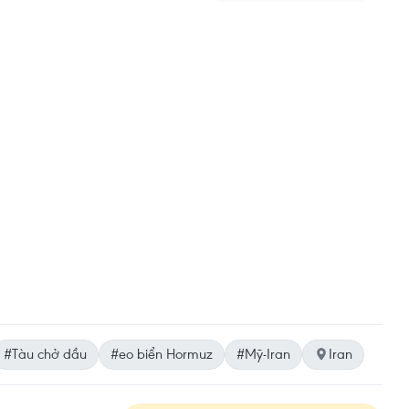
#Tàu chở dầu
#eo biển Hormuz
#Mỹ-Iran
Iran