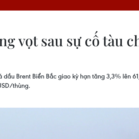
ng vọt sau sự cố tàu c
iá dầu Brent Biển Bắc giao kỳ hạn tăng 3,3% lên 
 USD/thùng.