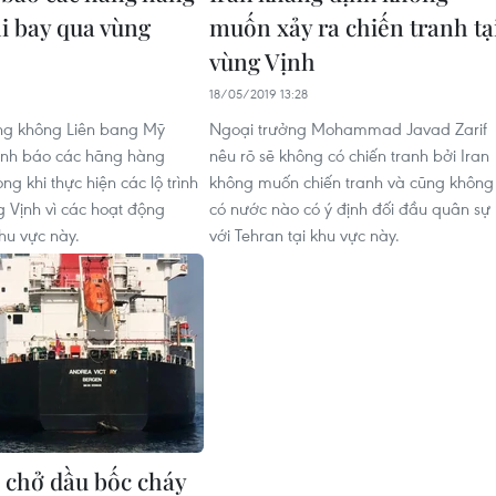
i bay qua vùng
muốn xảy ra chiến tranh tạ
vùng Vịnh
18/05/2019 13:28
g không Liên bang Mỹ
Ngoại trưởng Mohammad Javad Zarif
ảnh báo các hãng hàng
nêu rõ sẽ không có chiến tranh bởi Iran
ng khi thực hiện các lộ trình
không muốn chiến tranh và cũng không
 Vịnh vì các hoạt động
có nước nào có ý định đối đầu quân sự
hu vực này.
với Tehran tại khu vực này.
u chở dầu bốc cháy