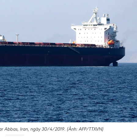
ar Abbas, Iran, ngày 30/4/2019. (Ảnh: AFP/TTXVN)