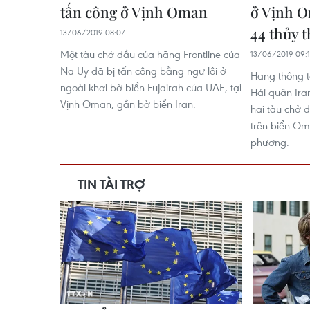
tấn công ở Vịnh Oman
ở Vịnh O
44 thủy 
13/06/2019 08:07
Một tàu chở dầu của hãng Frontline của
13/06/2019 09:
Na Uy đã bị tấn công bằng ngư lôi ở
Hãng thông t
ngoài khơi bờ biển Fujairah của UAE, tại
Hải quân Ira
Vịnh Oman, gần bờ biển Iran.
hai tàu chở 
trên biển Om
phương.