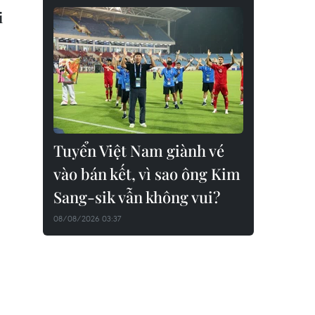
i
Tuyển Việt Nam giành vé
vào bán kết, vì sao ông Kim
Sang-sik vẫn không vui?
08/08/2026 03:37