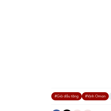
#Giá dầu tăng
#Vịnh Oman