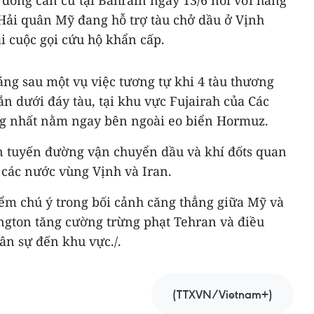
đóng căn cứ tại Bahrain ngày 13/6 nói với hãng
 Hải quân Mỹ đang hỗ trợ tàu chở dầu ở Vịnh
 cuộc gọi cứu hộ khẩn cấp.
háng sau một vụ việc tương tự khi 4 tàu thương
n dưới đáy tàu, tại khu vực Fujairah của Các
g nhất nằm ngay bên ngoài eo biển Hormuz.
n tuyến đường vận chuyển dầu và khí đốts quan
h các nước vùng Vịnh và Iran.
iểm chú ý trong bối cảnh căng thẳng giữa Mỹ và
ington tăng cường trừng phạt Tehran và điều
ân sự đến khu vực./.
(TTXVN/Vietnam+)