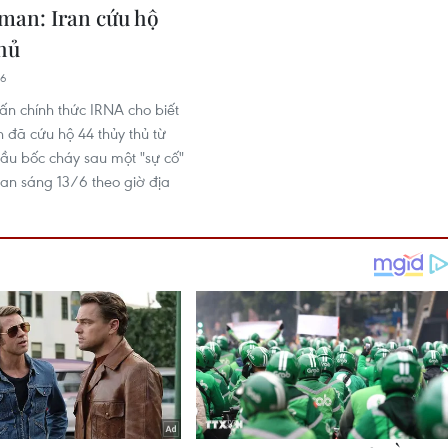
man: Iran cứu hộ
thủ
16
ấn chính thức IRNA cho biết
n đã cứu hộ 44 thủy thủ từ
dầu bốc cháy sau một "sự cố"
an sáng 13/6 theo giờ địa