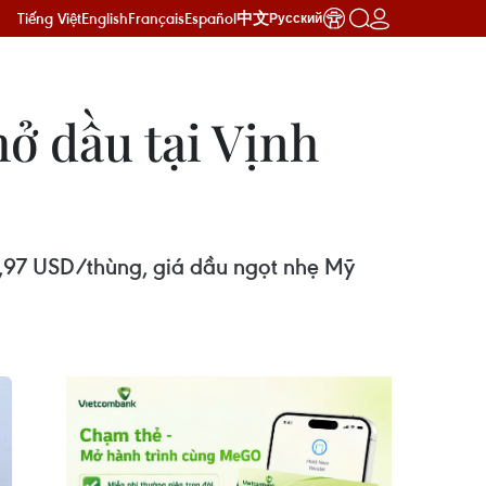
Tiếng Việt
English
Français
Español
中文
Русский
hở dầu tại Vịnh
61,97 USD/thùng, giá dầu ngọt nhẹ Mỹ