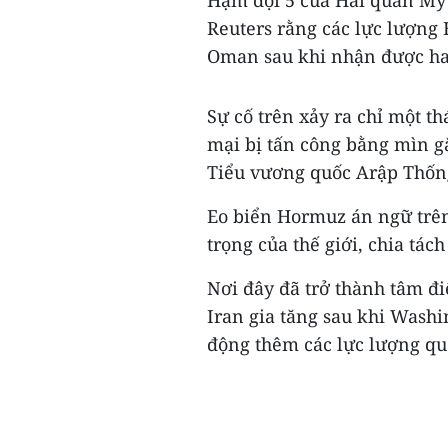
Hạm đội 5 của Hải quân Mỹ 
Reuters rằng các lực lượng
Oman sau khi nhận được hai
Sự cố trên xảy ra chỉ một t
mại bị tấn công bằng mìn gắ
Tiểu vương quốc Arập Thốn
Eo biển Hormuz án ngữ trê
trọng của thế giới, chia tác
Nơi đây đã trở thành tâm đ
Iran gia tăng sau khi Wash
động thêm các lực lượng qu