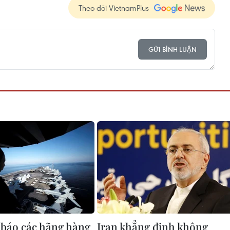
Theo dõi VietnamPlus
GỬI BÌNH LUẬN
báo các hãng hàng
Iran khẳng định không