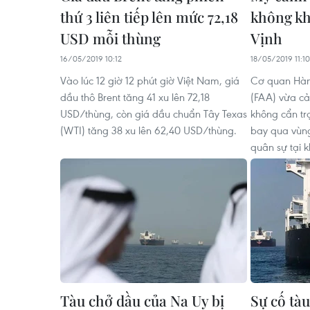
thứ 3 liên tiếp lên mức 72,18
không kh
USD mỗi thùng
Vịnh
16/05/2019 10:12
18/05/2019 11:10
Vào lúc 12 giờ 12 phút giờ Việt Nam, giá
Cơ quan Hàn
dầu thô Brent tăng 41 xu lên 72,18
(FAA) vừa c
USD/thùng, còn giá dầu chuẩn Tây Texas
không cẩn trọ
(WTI) tăng 38 xu lên 62,40 USD/thùng.
bay qua vùng
quân sự tại k
Tàu chở dầu của Na Uy bị
Sự cố tà