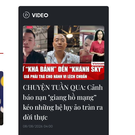
VIDEO
CHUYỆN TUẦN QUA: Cảnh
báo nạn "giang hồ mạng”
kéo những hệ lụy ảo tràn ra
đời thực
08/08/2026 04:00