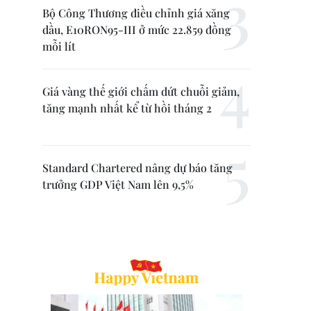
Bộ Công Thương điều chỉnh giá xăng
dầu, E10RON95-III ở mức 22.859 đồng
mỗi lít
Giá vàng thế giới chấm dứt chuỗi giảm,
tăng mạnh nhất kể từ hồi tháng 2
Standard Chartered nâng dự báo tăng
trưởng GDP Việt Nam lên 9,5%