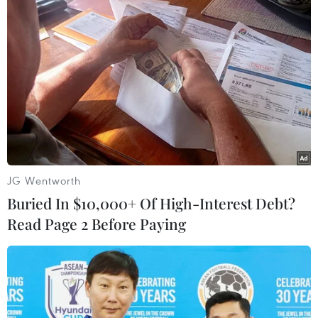
JG Wentworth
Buried In $10,000+ Of High-Interest Debt?
Read Page 2 Before Paying
UAE thông báo 4 tàu thương mại bị tấn
công ngoài eo biển Hormuz
13/05/2019 01:30