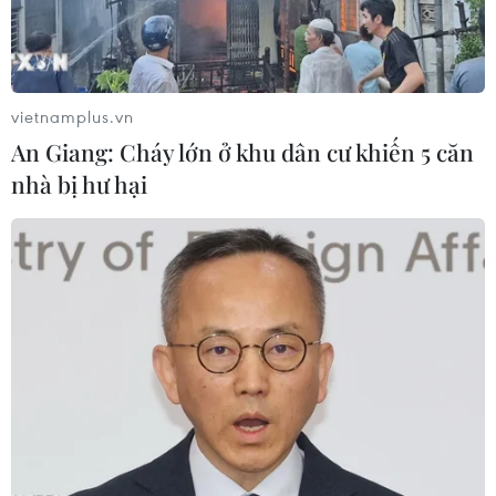
vietnamplus.vn
Iran lên tiếng kêu gọi điều tra các vụ tấn
An Giang: Cháy lớn ở khu dân cư khiến 5 căn
công tàu ở vùng Vịnh
nhà bị hư hại
13/05/2019 07:30
Iran đưa ra lời kêu gọi trên sau khi UAE và Saudi Arabia
cho biết có một số tàu, trong đó có 2 tàu chở dầu, bị
"tấn công phá hoại" ở ngoài khơi bờ biển UAE.