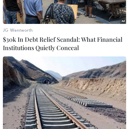
JG Wentworth
$30k In Debt Relief Scandal: What Financial
Institutions Quietly Conceal
Tàu chở dầu trên Vịnh Oman. (Nguồn: teletrader.com)
Nhật báo tàu biển Tradewinds của Các Tiểu
vương quốc Arab thống nhất (UAE) ngày 13/6
đưa tin một tàu chở dầu của hãng Frontline của
Na Uy đã bị một ngư lôi tấn công ở ngoài khơi
bờ biển Fujairah của UAE, tại Vịnh Oman, gần
bờ biển của Iran.