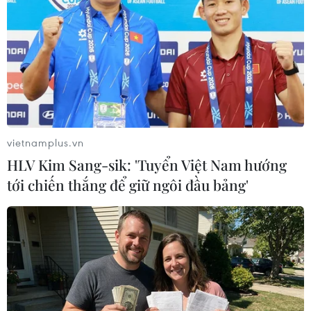
Bộ Ngoại giao UAE cho biết 4 tàu thương mại nước này
đã trở thành mục tiêu của các “hoạt động phá hoại"
gần vùng lãnh hải của UAE nhưng không gây ra thương
vong.
vietnamplus.vn
HLV Kim Sang-sik: 'Tuyển Việt Nam hướng
tới chiến thắng để giữ ngôi đầu bảng'