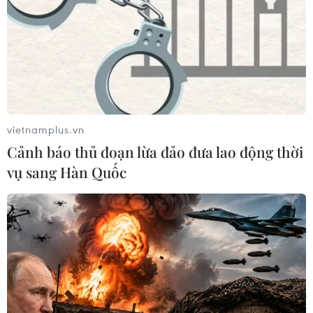
vietnamplus.vn
Cảnh báo thủ đoạn lừa đảo đưa lao động thời
TIN CÙNG CHUYÊN MỤC
vụ sang Hàn Quốc
Iran và Oman thống nhất mở lại eo
biển Hormuz trong 60 ngày
06/08/2026 12:25
Israel thử nghiệm tên lửa Arrow giữa
lúc căng thẳng khu vực leo thang