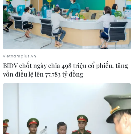
03/08/2026 00:50
Iran và Oman sắp đạt thỏa thuận về
tuyến hàng hải mới tại eo biển
Hormuz
vietnamplus.vn
02/08/2026 22:47
BIDV chốt ngày chia 498 triệu cổ phiếu, tăng
vốn điều lệ lên 77.783 tỷ đồng
Yemen có thể trở thành mặt
trận quyết định của xung đột Mỹ-
Iran?
02/08/2026 13:33
Israel hoài nghi việc Hamas giải giáp
theo thỏa thuận Gaza