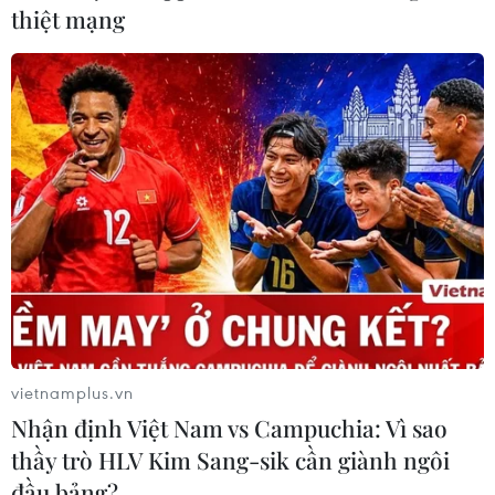
thiệt mạng
vietnamplus.vn
Nhận định Việt Nam vs Campuchia: Vì sao
thầy trò HLV Kim Sang-sik cần giành ngôi
đầu bảng?