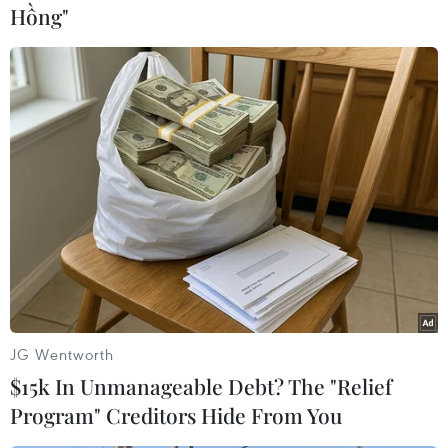
Hồng"
#Tàu chở dầu
#Hãng Frontline
#Bờ biển Fujairah
#Vịnh Oman
#Ngư lôi tấn công
Oman
Theo dõi VietnamPlus
JG Wentworth
$15k In Unmanageable Debt? The "Relief
TIN LIÊN QUAN
Program" Creditors Hide From You