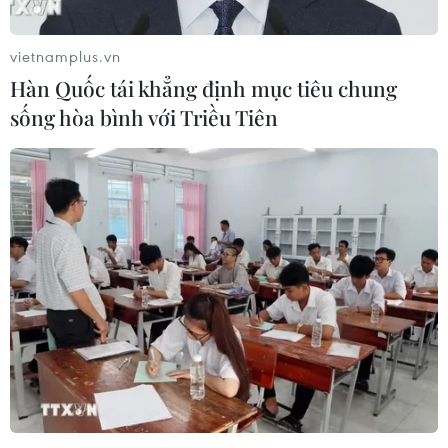
vietnamplus.vn
Hàn Quốc tái khẳng định mục tiêu chung
sống hòa bình với Triều Tiên
UAE thận trọng trong đánh giá vụ tấn
công tàu chở dầu
16/05/2019 06:00
Ngoại trưởng UAE Anwar Gargash khẳng định sẽ kiềm
chế và ưu tiên giảm căng thẳng, thận trọng và đánh giá
chính xác tình hình sau các vụ tấn công nhằm vào tàu
chở dầu của UAE và Saudi Arabia.