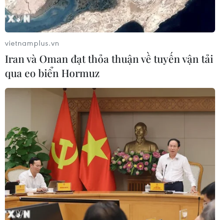
02/08/2026 01:10
vietnamplus.vn
Xem thêm
Iran và Oman đạt thỏa thuận về tuyến vận tải
qua eo biển Hormuz
CƠ QUAN CHỦ QUẢN: THÔNG TẤN XÃ VIỆT NAM
Tổng Biên tập: TRẦN TIẾN DUẨN
Phó Tổng Biên tập: NGUYỄN THỊ TÁM, KHÚC THANH
THỦY
Sở hữu trí tuệ
Quy định sử dụng
RSS
Hỗ trợ