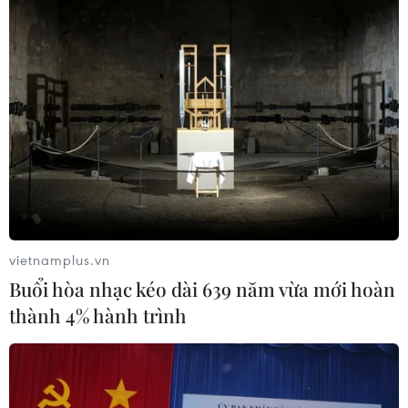
Ba Lan
06/08/2026 14:03
Lâm Đồng vào cao điểm vụ cá Nam,
ngư dân phấn khởi vươn khơi
06/08/2026 09:06
Giá dầu tăng khi nhà đầu tư thận
trọng trước tình hình Trung Đông
vietnamplus.vn
06/08/2026 09:03
Buổi hòa nhạc kéo dài 639 năm vừa mới hoàn
thành 4% hành trình
Giá vàng tăng phiên thứ tư liên tiếp,
chạm mức cao nhất trong 7 tuần
06/08/2026 08:36