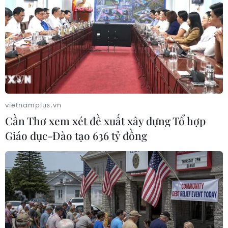
#Bảo Tín Minh Châu
#Kinh doanh vàng miếng
#Đấu thầu vàng miếng
#Tỷ giá trung tâm
#USD
#Ngân hàng nhà nước
#Ngoại tệ
TP. Hà Nội
Tp. Hồ Chí Minh
vietnamplus.vn
Theo dõi VietnamPlus
Cần Thơ xem xét đề xuất xây dựng Tổ hợp
Giáo dục-Đào tạo 636 tỷ đồng
TIN LIÊN QUAN