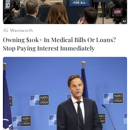
JG Wentworth
Owning $10k+ In Medical Bills Or Loans?
Stop Paying Interest Immediately
Khách hàng đang giao dịch vàng miếng. (Ảnh: PV/Vietnam+)
Giá vàng đồng loạt giảm mạnh trong phiên sáng
nay (24/11), trong khi tỷ giá trung tâm ​bất ngờ
tăng vọt lên 22.131 đồng/USD.