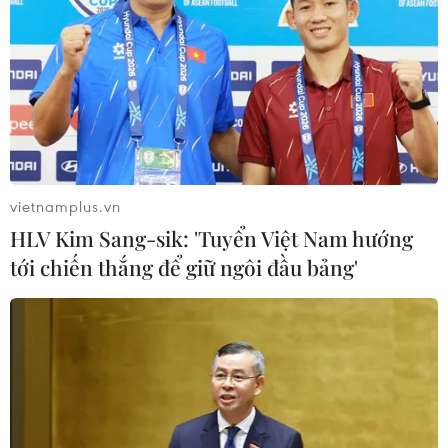
vietnamplus.vn
HLV Kim Sang-sik: 'Tuyển Việt Nam hướng
tới chiến thắng để giữ ngôi đầu bảng'
Dù đi xuống, thương hiệu SJC vẫn cao hơn
thế giới gần 2,8 triệu đồng
23/11/2016 02:47