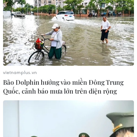
An Giang: Xây dựng cơ chế giao việc
lớn, việc khó cho kinh tế tư nhân
05/08/2026 07:39
Xem thêm
vietnamplus.vn
Bão Dolphin hướng vào miền Đông Trung
Quốc, cảnh báo mưa lớn trên diện rộng
CƠ QUAN CHỦ QUẢN: THÔNG TẤN XÃ VIỆT NAM
Tổng Biên tập: TRẦN TIẾN DUẨN