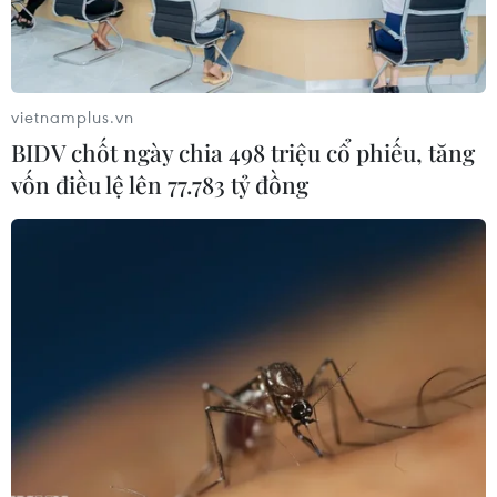
vietnamplus.vn
BIDV chốt ngày chia 498 triệu cổ phiếu, tăng
vốn điều lệ lên 77.783 tỷ đồng
Giá vàng trong nước vẫn tiếp tục tăng
theo đà của thế giới
16/11/2016 02:58