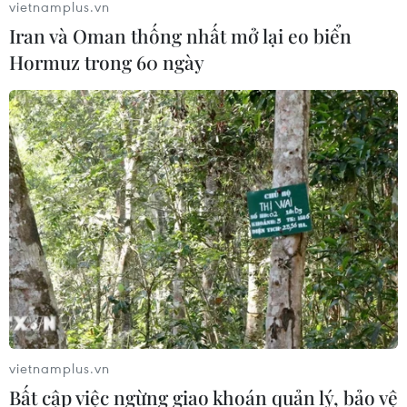
vietnamplus.vn
Iran và Oman thống nhất mở lại eo biển
Hormuz trong 60 ngày
vietnamplus.vn
Bất cập việc ngừng giao khoán quản lý, bảo vệ