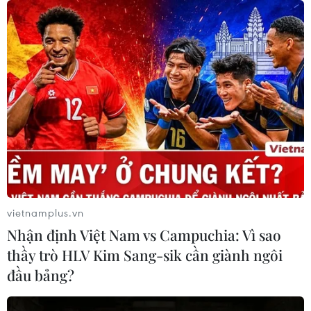
vietnamplus.vn
Nhận định Việt Nam vs Campuchia: Vì sao
TIN CÙNG CHUYÊN MỤC
thầy trò HLV Kim Sang-sik cần giành ngôi
đầu bảng?
Việt Nam tiếp tục là thị trường trọng
điểm của doanh nghiệp thực phẩm