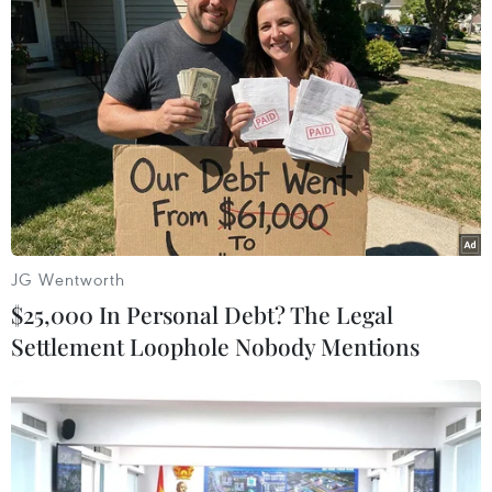
ra)./.
(Vietnam+)
JG Wentworth
$25,000 In Personal Debt? The Legal
Settlement Loophole Nobody Mentions
#Giá vàng
#SJC
#Doji
#Vàng Rồng Thăng Long