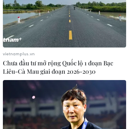
Kim ngạch thương mại
song phương giữa hai nước Việt Nam
và Thái Lan
06/08/2026 06:24
vietnamplus.vn
Chủ động nguồn điện phục vụ Hội
Chưa đầu tư mở rộng Quốc lộ 1 đoạn Bạc
nghị cấp cao APEC 2027
Liêu-Cà Mau giai đoạn 2026-2030
06/08/2026 04:31
Doanh nghiệp Trung Quốc đánh giá
cao triển vọng hợp tác cơ giới hóa
nông nghiệp với Việt Nam
06/08/2026 04:14