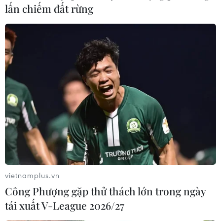
lấn chiếm đất rừng
Giá vàng giảm 300.000 đồng mỗi lượng,
USD neo ở mức cao
18/11/2016 02:22
Sáng nay, giá vàng trong nước giảm mạnh tới 300.000
đồng mỗi lượng theo đà giảm của thế giới, trong khi đó
tỷ giá vẫn tiếp tục đứng ở mức cao.
vietnamplus.vn
Công Phượng gặp thử thách lớn trong ngày
tái xuất V-League 2026/27