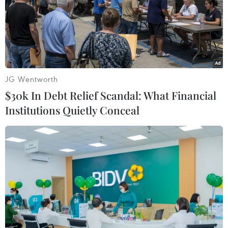
JG Wentworth
$30k In Debt Relief Scandal: What Financial
Institutions Quietly Conceal
Giá vàng thế giới chấm dứt ba phiên giảm
giá liên tiếp
16/11/2016 02:25
Trong phiên giao dịch ngày 15/11, giá vàng thế giới đi
lên, chấm dứt ba phiên giảm giá liên tiếp, trước sự thiếu
chắc chắn về các chính sách kinh tế của Tổng thống
đắc cử Donald Trump.