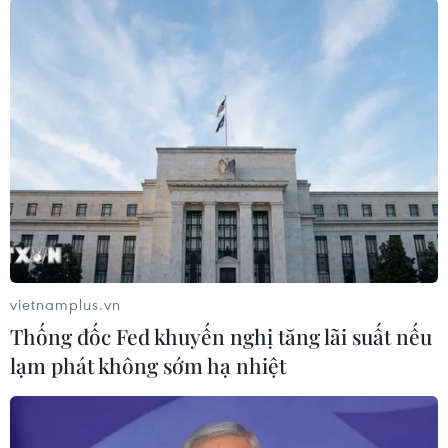
Fed sẽ hạ lãi suất vào tháng 6/2024. Con số này
là 72% ở thời điểm trước khi số liệu lạm phát
được công bố./.
Giá vàng châu Á rời mức
cao kỷ lục, dứt chuỗi chín
phiên tăng liên tiếp
Một chiến lược gia thị trường của
Ngân hàng IG cho biết giá vàng
chắc chắn sẽ phải tạm dừng đà
vietnamplus.vn
tăng trong thời gian ngắn sau đợt
tăng vọt gần đây.
Thống đốc Fed khuyến nghị tăng lãi suất nếu
lạm phát không sớm hạ nhiệt
(TTXVN/Vietnam+)