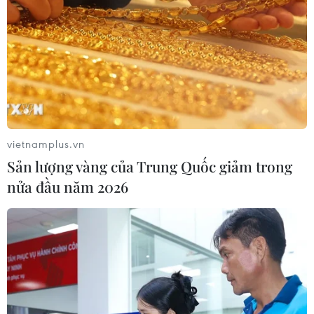
Theo dõi VietnamPlus
Giá vàng
Giá vàng thế giới tăng mạnh nhất kể từ tháng
vietnamplus.vn
Hai
Sản lượng vàng của Trung Quốc giảm trong
Giá vàng ngày 5/8: Bảng giá tại các công ty
nửa đầu năm 2026
vàng bạc đá quý
Giá vàng thế giới tăng khoảng 1% khi giá dầu
hạ nhiệt
Giá vàng ngày 3/8: Bảng giá tại các công ty
vàng bạc đá quý
Giá vàng tăng khi triển vọng đàm phán Mỹ-Iran