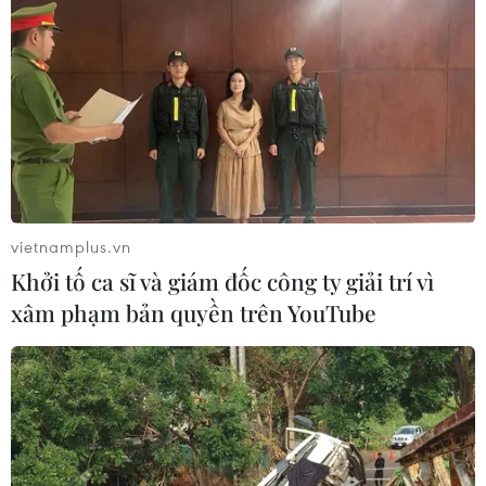
05/08/2026 11:53
Xuất khẩu gạo Thái Lan giảm gần
19% trong nửa đầu năm 2026
05/08/2026 11:36
vietnamplus.vn
Trung Quốc sẽ đáp trả các biện pháp
Khởi tố ca sĩ và giám đốc công ty giải trí vì
hạn chế của Mỹ
xâm phạm bản quyền trên YouTube
05/08/2026 11:01
Phê duyệt Điều chỉnh Quy hoạch
chung Khu kinh tế Vũng Áng đến
năm 2050