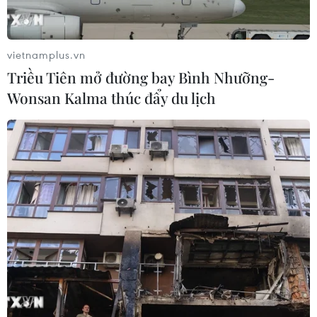
vietnamplus.vn
Triều Tiên mở đường bay Bình Nhưỡng-
Wonsan Kalma thúc đẩy du lịch
TIN CÙNG CHUYÊN MỤC
Doanh nghiệp Trung Quốc đánh giá
cao triển vọng hợp tác cơ giới hóa
nông nghiệp với Việt Nam
06/08/2026 04:14