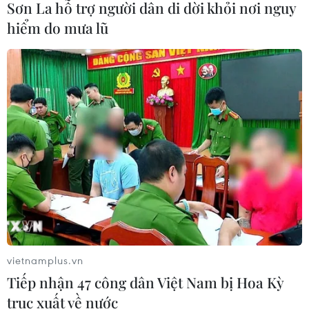
Sơn La hỗ trợ người dân di dời khỏi nơi nguy
Thế giới mất hơn 2,6 tỷ thùng dầu kể
từ khi xung đột Mỹ-Iran bùng phát
hiểm do mưa lũ
04/08/2026 23:56
Xem thêm
CƠ QUAN CHỦ QUẢN: THÔNG TẤN XÃ VIỆT NAM
Tổng Biên tập: TRẦN TIẾN DUẨN
Phó Tổng Biên tập: NGUYỄN THỊ TÁM, KHÚC THANH
vietnamplus.vn
THỦY
Tiếp nhận 47 công dân Việt Nam bị Hoa Kỳ
trục xuất về nước