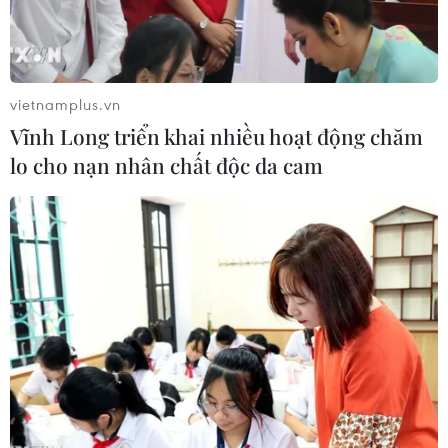
vietnamplus.vn
Vĩnh Long triển khai nhiều hoạt động chăm
lo cho nạn nhân chất độc da cam
Vàng miếng được bán tại Dublin, Ireland. (Ảnh: AFP/TTXVN)
Giá vàng kỳ hạn chốt phiên 15/3 tại Sàn giao
dịch hàng hóa New York giảm, trong bối cảnh
đồng USD mạnh lên.
Cụ thể, giá vàng giao tháng 4/2024 giảm 6 USD,
hay 0,28%, xuống 2.161,5 USD/ounce.