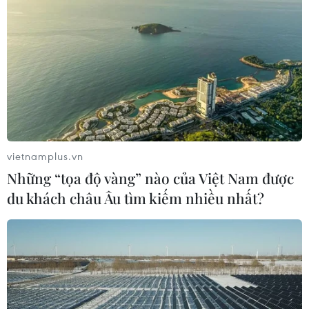
vietnamplus.vn
Những “tọa độ vàng” nào của Việt Nam được
du khách châu Âu tìm kiếm nhiều nhất?