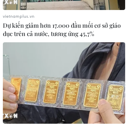
vietnamplus.vn
Dự kiến giảm hơn 17.000 đầu mối cơ sở giáo
dục trên cả nước, tương ứng 45,7%
Giá vàng trên thị trường thế giới sụt giảm
trong phiên giao dịch ngày 14/3
15/03/2024 01:11
Cuối phiên giao dịch ngày 14/3, giá vàng thế giới giao
ngay giảm 0,6%, xuống mức 2.161,39 USD/ounce, rời
xa mức cao kỷ lục 2.194,99 USD đạt được vào ngày
8/3.