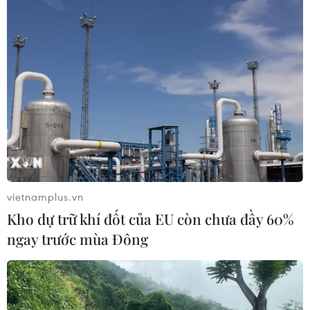
vietnamplus.vn
Kho dự trữ khí đốt của EU còn chưa đầy 60%
ngay trước mùa Đông