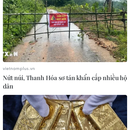
vietnamplus.vn
Nứt núi, Thanh Hóa sơ tán khẩn cấp nhiều hộ
dân