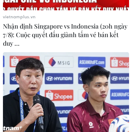
vietnamplus.vn
Nhận định Singapore vs Indonesia (20h ngày
7/8): Cuộc quyết đấu giành tấm vé bán kết
duy …
Giá vàng trong nước biến động không
đồng nhất sau ngày vía Thần Tài
22/02/2021 02:39
Phiên sáng 22/2, giá vàng trong nước biến động không
đồng nhất. Trong khi nhiều doanh nghiệp giữ ổn định thì