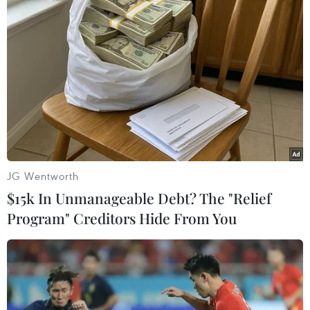
Để phòng dịch COVID-19, bên cạnh việc thực hiện các
biện pháp an toàn tại các cửa hàng, nhiều doanh
nghiệp đã đẩy mạnh hoạt động bán hàng online,
khuyến khích khách hàng đặt mua trực tuyến.
JG Wentworth
$15k In Unmanageable Debt? The "Relief
Program" Creditors Hide From You