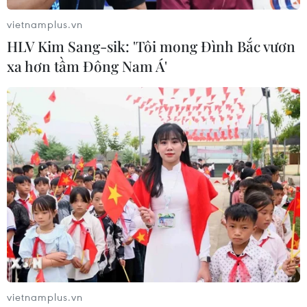
Công ty vàng bạc đá quý Sài Gòn giảm tới 250.000
đồng/lượng.
vietnamplus.vn
HLV Kim Sang-sik: 'Tôi mong Đình Bắc vươn
xa hơn tầm Đông Nam Á'
vietnamplus.vn