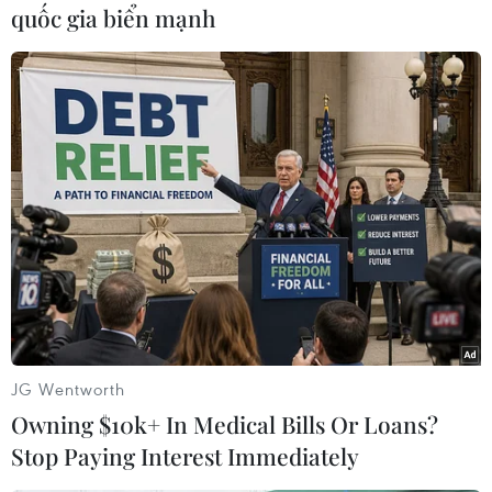
quốc gia biển mạnh
#Giá vàng
#Sàn giao dịch
#Quốc hội Mỹ
#Đại dịch COVID-19
#lạm phát
Theo dõi VietnamPlus
JG Wentworth
Owning $10k+ In Medical Bills Or Loans?
Stop Paying Interest Immediately