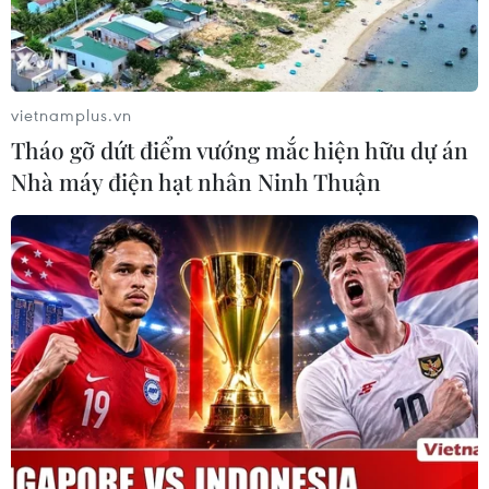
vietnamplus.vn
Tháo gỡ dứt điểm vướng mắc hiện hữu dự án
Nhà máy điện hạt nhân Ninh Thuận
Giá vàng giảm ngày Vía Thần Tài, khách
đặt trực tuyến tăng mạnh
21/02/2021 03:05
Ngày Vía Thần Tài năm nay do bị ảnh hưởng của dịch
COVID-19 nên nhiều cửa hàng vàng vắng hơn mọi năm.
Thay vào đó, lượng khách hàng đặt mua online lại tăng
mạnh.