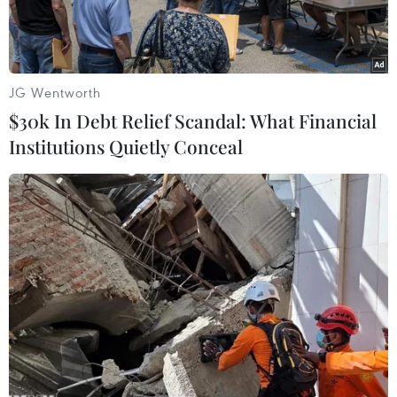
JG Wentworth
$30k In Debt Relief Scandal: What Financial
Institutions Quietly Conceal
(Nguồn: MarketWatch)
Giá vàng kỳ hạn tại Sàn giao dịch hàng hóa New
York tăng trong phiên 22/2, khi các nhà đầu tư
lo ngại hơn về lạm phát.
Hợp đồng vàng giao tháng Tư được giao dịch
nhiều nhất tăng 31 USD, hay 1,74%, chốt phiên
ở mức 1.808,4 USD/ounce.