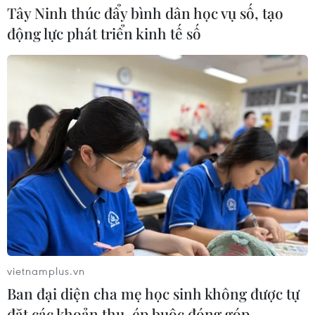
Giá vàng hướng tới tuần tăng mạnh
Tây Ninh thúc đẩy bình dân học vụ số, tạo
nhất kể từ tháng 1/2026
động lực phát triển kinh tế số
07/08/2026 08:14
Hạn hán nghiêm trọng đe dọa "huyết
mạch" kinh tế châu Âu
07/08/2026 07:58
Để trái sầu riêng đáp ứng yêu cầu
xuất khẩu bền vững
07/08/2026 07:34
vietnamplus.vn
Ban đại diện cha mẹ học sinh không được tự
Tây Ninh thúc đẩy bình dân học vụ
đặt các khoản thu, ép buộc đóng góp