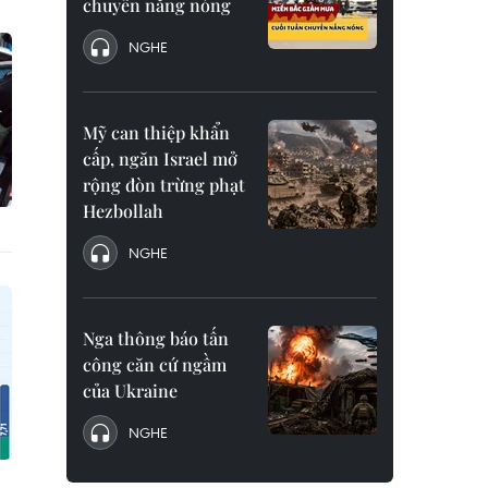
chuyển nắng nóng
NGHE
Mỹ can thiệp khẩn
cấp, ngăn Israel mở
rộng đòn trừng phạt
Hezbollah
NGHE
Nga thông báo tấn
công căn cứ ngầm
của Ukraine
NGHE