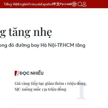
Tiếng Việt
English
Français
Español
中文
Русский
g tăng nhẹ
 trong đó đường bay Hà Nội-TP.HCM tăng
ĐỌC NHIỀU
Giá vàng tiếp tục giảm thêm 1 triệu đồng,
SJC xuống mốc 139 triệu đồng