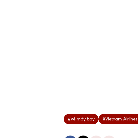
#Vé máy bay
#Vietnam Airlines