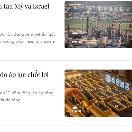
 tàu Mỹ và Israel
ước này đang xem xét dự luật
 không thân thiện di chuyển
do áp lực chốt lời
 hạn 10 năm tăng lên ngưỡng
ất đà tăng.