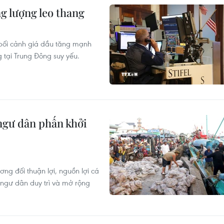
g lượng leo thang
 bối cảnh giá dầu tăng mạnh
 tại Trung Đông suy yếu.
ngư dân phấn khởi
ơng đối thuận lợi, nguồn lợi cá
 ngư dân duy trì và mở rộng