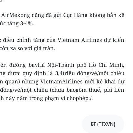
r, AirMekong cũng đã gửi Cục Hàng không bản kê
ức tăng 3-4%.
điều chỉnh tăng của Vietnam Airlines dự kiến
òn xa so với giá trần.
rên đường bayHà Nội-Thành phố Hồ Chí Minh,
ng được quy định là 3,4triệu đồng/vé/một chiều
iên quan) nhưng VietnamAirlines mới kê khai dự
 đồng/vé/một chiều (chưa baogồm thuế, phí liên
nh này nằm trong phạm vi chophép./.
BT (TTXVN)