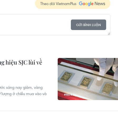
Theo dõi VietnamPlus
GỬI BÌNH LUẬN
 hiệu SJC lùi về
nước sáng nay giảm, vàng
g/lượng ở chiều mua vào và