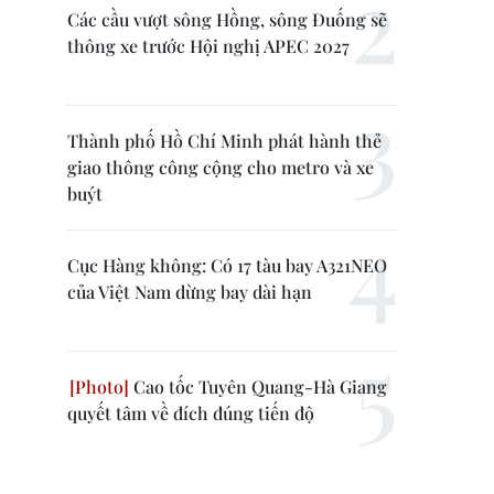
Các cầu vượt sông Hồng, sông Đuống sẽ
thông xe trước Hội nghị APEC 2027
Thành phố Hồ Chí Minh phát hành thẻ
giao thông công cộng cho metro và xe
buýt
Cục Hàng không: Có 17 tàu bay A321NEO
của Việt Nam dừng bay dài hạn
Cao tốc Tuyên Quang-Hà Giang
quyết tâm về đích đúng tiến độ