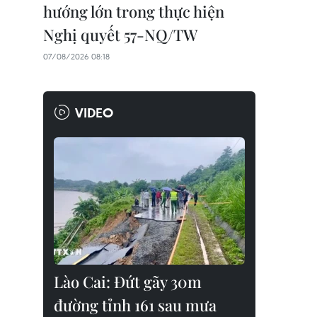
hướng lớn trong thực hiện
Nghị quyết 57-NQ/TW
07/08/2026 08:18
VIDEO
Lào Cai: Đứt gãy 30m
đường tỉnh 161 sau mưa