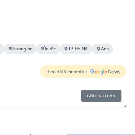
m
#Phương án
#Ùn tắc
TP. Hà Nội
Anh
Theo dõi VietnamPlus
GỬI BÌNH LUẬN