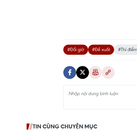
#Đổi giờ
#Đề xuất
#Thí điể
TIN CÙNG CHUYÊN MỤC