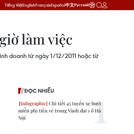
Tiếng Việt
English
Français
Español
中文
Русский
giờ làm việc
kinh doanh từ ngày 1/12/2011 hoặc từ
ĐỌC NHIỀU
Chi tiết 45 tuyến xe buýt
miễn phí tiền vé trong Vành đai 1 ở Hà
Nội