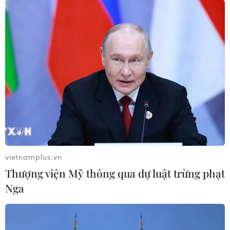
Bác sỹ Việt Nam khám, phát thuốc và tặng
quà cho người dân tại Lào
04/06/2022 07:27
Các y, bác sỹ Việt Nam đã tiến hành thăm khám, cấp
phát thuốc miễn phí và tặng quà cho 500 kiều bào và
người dân Lào có hoàn cảnh khó khăn tại thủ đô
Vientiane của Lào.
vietnamplus.vn
Thượng viện Mỹ thông qua dự luật trừng phạt
Nga