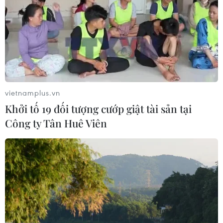
TIN CÙNG CHUYÊN MỤC
Chủ tịch Quốc hội Lào
Xaysomphone Phomvihane từ trần
08/08/2026 17:30
vietnamplus.vn
Khởi tố 19 đối tượng cướp giật tài sản tại
Công ty Tân Huê Viên
Bang Hessen của Đức mong muốn
tăng cường hợp tác với các nước
ASEAN
08/08/2026 17:11
Bạo lực súng đạn đặt ra thách thức
đối với Thái Lan