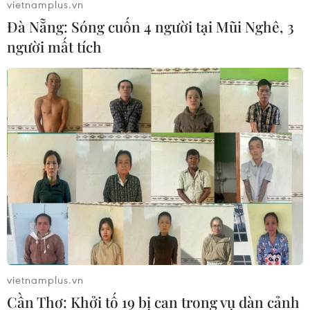
vietnamplus.vn
Đà Nẵng: Sóng cuốn 4 người tại Mũi Nghê, 3
người mất tích
#Việt Nam-Lào
#Tổng Liên đoàn Lao động Việt Nam
#Trung ương Liên hiệp Công đoàn Lào
#Đào tạo dài hạn
#Người lao động
Lào
vietnamplus.vn
Cần Thơ: Khởi tố 19 bị can trong vụ dàn cảnh