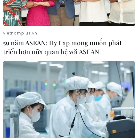
18/07/2022 13:55
Chiều 18/7, tại Trung tâm Hội nghị Quốc gia Lào đã
diễn ra Lễ trao Huân chương cao quý nhất của Đảng,
Nhà nước Việt Nam cho các vị lãnh đạo cấp cao của
vietnamplus.vn
Đảng, Nhà nước Cộng hòa Dân chủ Nhân dân Lào.
59 năm ASEAN: Hy Lạp mong muốn phát
triển hơn nữa quan hệ với ASEAN