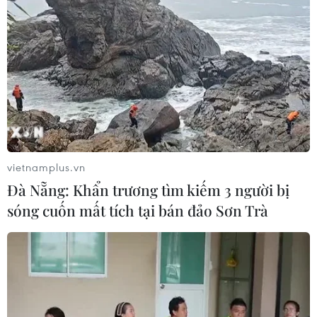
vietnamplus.vn
Đà Nẵng: Khẩn trương tìm kiếm 3 người bị
sóng cuốn mất tích tại bán đảo Sơn Trà