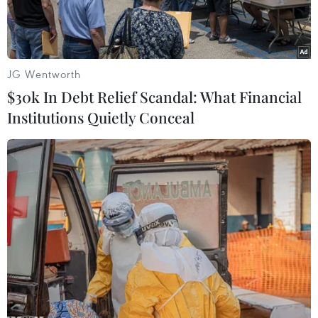
JG Wentworth
$30k In Debt Relief Scandal: What Financial
Institutions Quietly Conceal
Chủ tịch Tổng Liên đoàn Lao động Việt Nam Nguyễn Đình
Khang và bà Aly Vong Nor Bun Tham - Ủy viên Trung ương
Đảng Nhân dân Cách mạng Lào, Chủ tịch Trung ương Liên
hiệp Công đoàn Lào điều hành hội nghị. (Ảnh: Minh
Đức/TTXVN)
Chiều 18/7, tại Hà Nội, Tổng Liên đoàn Lao động