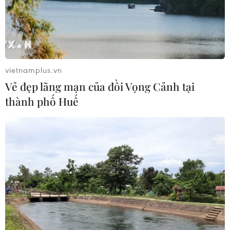
08/08/2026 12:20
59 năm ASEAN: Giữ vững đoàn kết,
định hình tương lai
vietnamplus.vn
08/08/2026 10:09
Vẻ đẹp lãng mạn của đồi Vọng Cảnh tại
thành phố Huế
Việt Nam nằm trong nhóm 5 quốc gia
có nhiều chuyến bay qua Thái Lan
08/08/2026 06:38
59 năm ASEAN: Hy Lạp mong muốn
phát triển hơn nữa quan hệ với
ASEAN