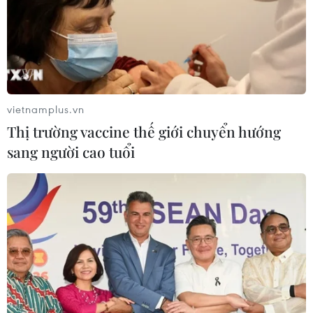
cho gần 1.700 lưu học sinh Lào.
vietnamplus.vn
Thị trường vaccine thế giới chuyển hướng
sang người cao tuổi
Trao Huân chương cao quý tặng Lãnh đạo
cấp cao Đảng, Nhà nước Lào