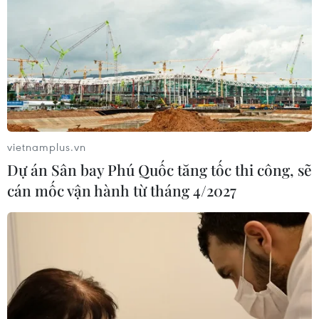
vietnamplus.vn
Dự án Sân bay Phú Quốc tăng tốc thi công, sẽ
cán mốc vận hành từ tháng 4/2027
Đẩy mạnh hợp tác đào tạo nhân lực giữa
Sơn La với các tỉnh của Lào
18/07/2022 04:26
Theo Sở Ngoại vụ tỉnh Sơn La, hằng năm, tỉnh đã tiếp
nhận lưu học sinh từ 9 tỉnh của Lào sang đào tạo. Từ
năm 2015 đến nay, tỉnh Sơn La đã tiếp nhận, đào tạo