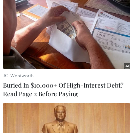
Phát biểu tại Hội nghị, đồng chí Aly Vông Nor
Bun Tham nhấn mạnh: Tình hữu nghị, truyền
thống, hợp tác toàn diện giữa Tổng Liên đoàn
Lao động Việt Nam và Trung ương Liên hiệp
Công đoàn Lào ngày càng tăng cường, đi vào
chiều sâu, tích cực hợp tác, giúp đỡ lẫn nhau có
hiệu quả trên nhiều lĩnh vực...
JG Wentworth
Buried In $10,000+ Of High-Interest Debt?
Read Page 2 Before Paying