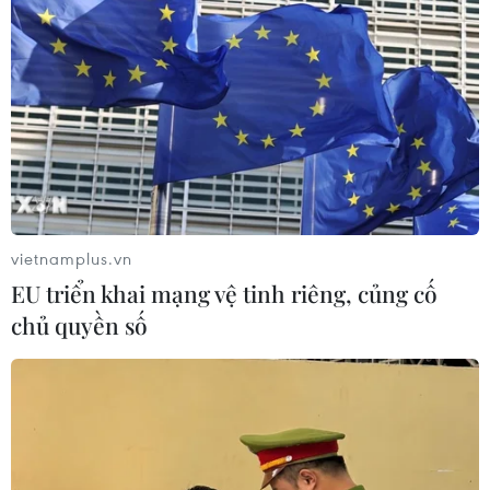
Thư mừng kỷ niệm 50 năm quan hệ
ngoại giao Việt Nam-Thái Lan
06/08/2026 15:07
Thái Lan-Myanmar thúc đẩy hợp tác
kinh tế và công nghệ vũ trụ
06/08/2026 13:35
vietnamplus.vn
EU triển khai mạng vệ tinh riêng, củng cố
Việt Nam-Thái Lan nhất trí thúc đẩy
chủ quyền số
triển khai thực chất Chiến lược "Ba
kết nối"
06/08/2026 13:24
Thủ tướng Lê Minh Hưng tiếp Đại sứ