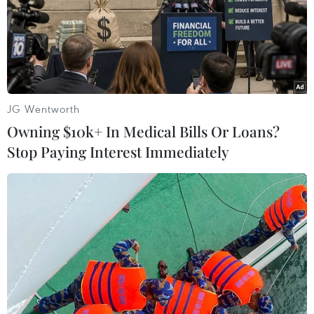
2023 là năm cuối cùng thực hiện thỏa thuận hợp
tác đã ký, Trung ương Liên hiệp Công đoàn Lào
đề nghị hai bên tiếp tục có những chuyến thăm
trao đổi cấp cao giữa tổ chức Công đoàn hai
nước; tiếp tục thúc đẩy trao đổi các đoàn đại
biểu, chuyên viên giữa các ban, ngành để trao
JG Wentworth
đổi kỹ thuật, chia sẻ kinh nghiệm; tăng cường
Owning $10k+ In Medical Bills Or Loans?
công tác thông tin, tuyên truyền để cán bộ Công
Stop Paying Interest Immediately
đoàn trẻ 2 nước hiểu, giữ gìn, phát triển mối
quan hệ hữu nghị, truyền thống của hai nước,
hai tổ chức; tiếp tục ký biên bản hợp tác giữa
Tổng Tổng Liên đoàn Lao động Việt Nam và
Trung ương Liên hiệp Công đoàn Lào giai đoạn
2023-2028.
Chủ tịch Tổng Liên đoàn Lao động Việt Nam
Nguyễn Đình Khang nhấn mạnh: Trải qua