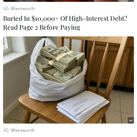
vật tư y tế tại Ukraine
JG Wentworth
09/08/2026 15:11
Buried In $10,000+ Of High-Interest Debt?
Read Page 2 Before Paying
Vấn đề người di cư: Đức khôi phục cơ
chế trả người xin tị nạn về Italy
09/08/2026 14:40
Vụ xả súng tại Thái Lan: Cảnh sát tiết
lộ hành vi của nghi phạm trước khi
gây án
09/08/2026 13:42
Australia điều tra vụ hai máy bay suýt
JG Wentworth
va chạm tại sân bay Sydney