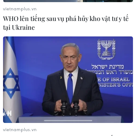
07/08/2026 10:56
vietnamplus.vn
WHO lên tiếng sau vụ phá hủy kho vật tư y tế
tại Ukraine
Sri Lanka triển khai quân đội sau làn
sóng vượt ngục bất thành
07/08/2026 10:35
Thụy Sĩ khó đạt mục tiêu giảm phát
thải khí nhà kính vào năm 2030
07/08/2026 09:42
Bão Dolphin càn quét các đảo miền
Nam Nhật Bản, sân bay Okinawa
vietnamplus.vn
phải đóng cửa