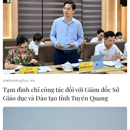
09/08/2026 03:15
Chính phủ Mỹ giải mật đợt 5 hồ sơ
UFO
09/08/2026 03:02
Thái Lan xây dựng tiêu chuẩn an
toàn trường học quốc gia sau vụ xả
súng
vietnamplus.vn
09/08/2026 02:26
Tạm đình chỉ công tác đối với Giám đốc Sở
Giáo dục và Đào tạo tỉnh Tuyên Quang
Khủng hoảng nắng nóng đẩy 34 tỉnh
của Pháp vào mức nguy cơ cháy
rừng cao
08/08/2026 23:59