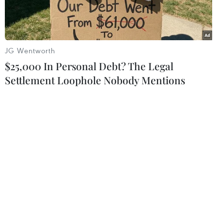
nhân dân.
Dự luật sửa đổi bao gồm nội dung đưa vào sử
dụng thẻ chứng minh nhân dân gắnchip điện tử
JG Wentworth
để phòng ngừa sự rò rỉ thông tin cá nhân và
$25,000 In Personal Debt? The Legal
ngăn chặn làm giả thẻchứng minh nhân dân.
Settlement Loophole Nobody Mentions
Chip điện tử sẽ lưu giữ thông tin cá nhân như
giới tính, ngày sinh, số thẻ vàthời hạn sử dụng
thẻ chứng minh nhân dân.
Khi Quốc hội thông qua dự luật trên, Hàn Quốc
sẽ hoàn tất việc cấp thẻ chứngminh nhân dân
điện tử mới cho toàn bộ người dân vào năm
2017./.