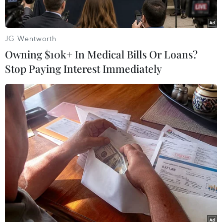
JG Wentworth
Theo dõi VietnamPlus
Owning $10k+ In Medical Bills Or Loans?
Stop Paying Interest Immediately
TIN CÙNG CHUYÊN MỤC
Đại tiệc Vespa 2026: Khi biểu
tượng 80 năm của Italy thăng hoa
giữa lòng đô thị hiện đại
09/08/2026 16:09
WHO lên tiếng sau vụ phá hủy kho