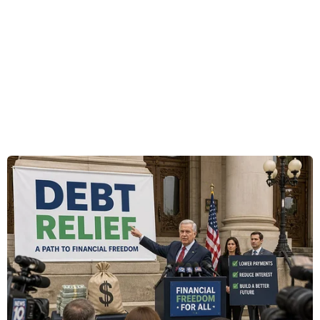
Anh Minh (Vietnam+)
#Hàn Quốc
#Chứng minh thư
#Chip điện tử
#Dự luật sửa đổi
#Thông tin cá nhân
Hàn Quốc