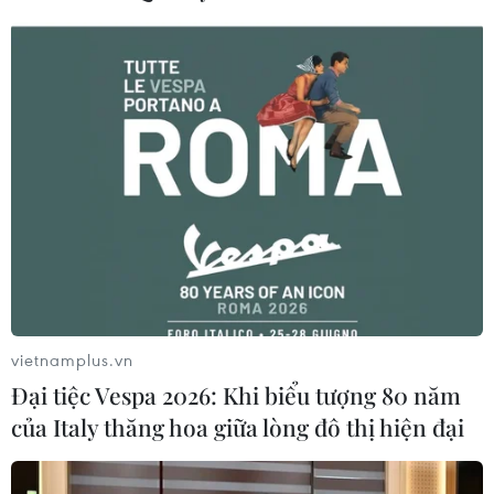
09/08/2026 06:28
Bão Dolphin gây ảnh hưởng diện
rộng tại miền Đông Trung Quốc
09/08/2026 04:23
Nhật Bản: Sạt lở đất khiến gần 400
du khách mắc kẹt
09/08/2026 03:52
vietnamplus.vn
Đại tiệc Vespa 2026: Khi biểu tượng 80 năm
Tai nạn xe buýt và sự cố xe bồn chở
của Italy thăng hoa giữa lòng đô thị hiện đại
xăng dầu gây nhiều thương vong ở
châu Phi