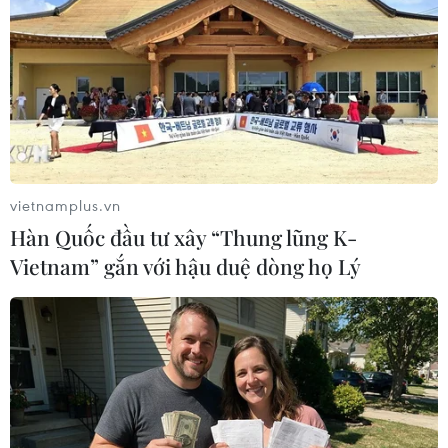
Hàn Quốc: Tòa án Hiến pháp bãi miễn
chức vụ Tổng thống của ông Yoon Suk Yeol
vietnamplus.vn
04/04/2025 04:16
Hàn Quốc đầu tư xây “Thung lũng K-
Tòa án Hiến pháp xác định toàn bộ các căn cứ để ban
Vietnam” gắn với hậu duệ dòng họ Lý
bố thiết quân luật đều vi phạm luật hoặc không đáp
ứng yêu cầu cần thiết và tuyên bãi miễn chức vụ Tổng
thống của ông Yoon Suk Yeol.