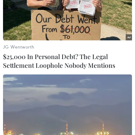
JG Wentworth
$25,000 In Personal Debt? The Legal
Settlement Loophole Nobody Mentions
Vụ phế truất Tổng thống ở Hàn Quốc:
Đảng cầm quyền chấp nhận phán quyết
của tòa
04/04/2025 04:16
Đảng Quyền lực Quốc dân (PPP) cầm quyền tuyên bố
nhận "hoàn toàn trách nhiệm," đồng thời khẳng định
việc tôn trọng quyết định của tòa án là "cách để bảo vệ