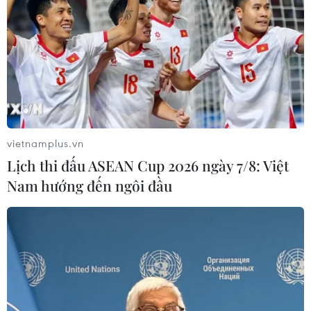
vietnamplus.vn
Lịch thi đấu ASEAN Cup 2026 ngày 7/8: Việt
Nam hướng đến ngôi đầu
TIN CÙNG CHUYÊN MỤC
Australia đề cao hợp tác với Việt Nam