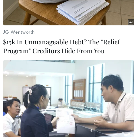
nước.
JG Wentworth
$15k In Unmanageable Debt? The "Relief
Program" Creditors Hide From You
Tổng thống Hàn Quốc bị luận tội Yoon Suk Yeol trong bài phát
biểu với công chúng được phát qua video từ tư dinh ở Seoul,
ngày 15/1/2025. (Ảnh: CFP/TTXVN)
Theo hãng tin Yonhap, chỉ vài giờ sau khi bị Tòa