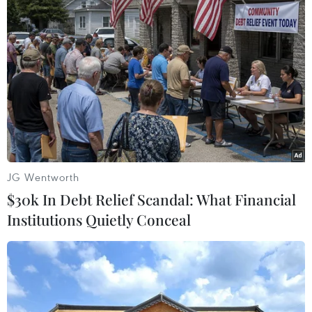
Theo dõi VietnamPlus
JG Wentworth
TIN LIÊN QUAN
$30k In Debt Relief Scandal: What Financial
Institutions Quietly Conceal