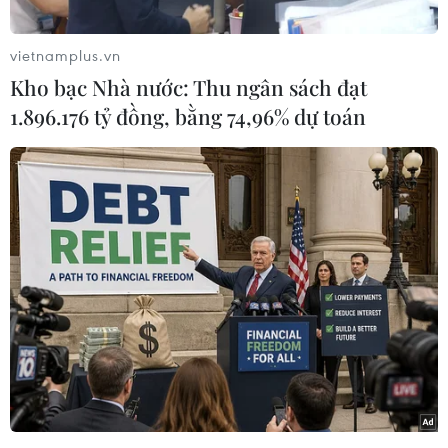
án Hiến pháp Hàn Quốc tuyên bãi chức, Tổng
thống bị phế truất Yoon Suk Yeol đã ngỏ ý xin
vietnamplus.vn
lỗi vì không đáp ứng được kỳ vọng của đất nước
Kho bạc Nhà nước: Thu ngân sách đạt
và người dân.
1.896.176 tỷ đồng, bằng 74,96% dự toán
Trong thông điệp gửi qua luật sư đại diện, ông
Yoon Suk Yeol bày tỏ “lấy làm tiếc vì không thể
đáp ứng kỳ vọng của mọi người," đồng thời
khẳng định luôn cầu chúc những điều tốt đẹp
cho đất nước cũng như tất cả người dân Hàn
Quốc.
Cùng ngày, quyền Tổng thống Han Duck Soo kêu
gọi các quan chức an ninh cấp cao hết sức cảnh
giác trước các hành động khiêu khích hoặc
tuyên truyền tiêu cực từ bên ngoài sau khi ông
Yoon bị phế truất.