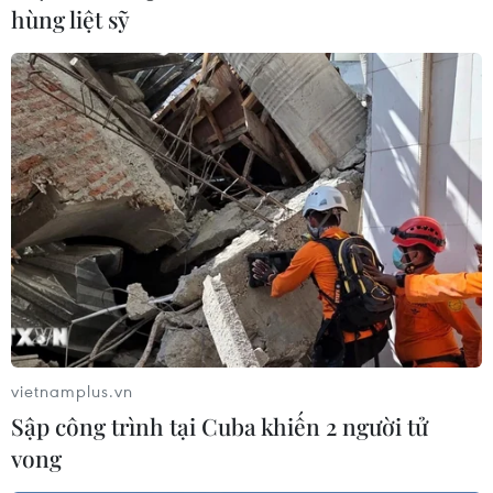
hùng liệt sỹ
vietnamplus.vn
Sập công trình tại Cuba khiến 2 người tử
vong