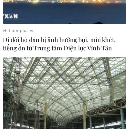
nền dân chủ và pháp quyền."
vietnamplus.vn
Di dời hộ dân bị ảnh hưởng bụi, mùi khét,
tiếng ồn từ Trung tâm Điện lực Vĩnh Tân
Tòa án Hàn Quốc tuyên Tổng thống Yoon
Suk Yeol vi phạm Hiến pháp