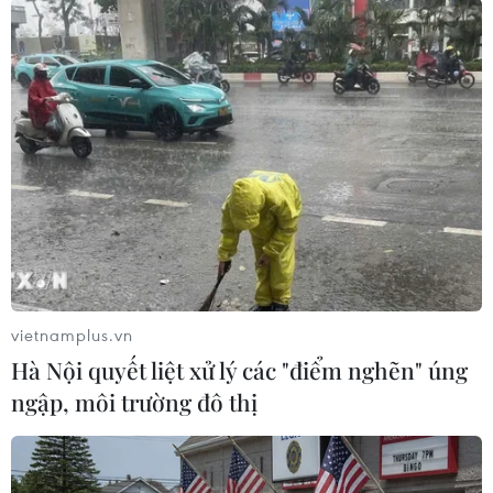
(TTXVN/Vietnam+)
vietnamplus.vn
Hà Nội quyết liệt xử lý các "điểm nghẽn" úng
ngập, môi trường đô thị
#Ông Yoon Suk Yeol
#Tòa án Hiến pháp Hàn Quốc
Hàn Quốc