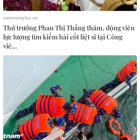
vietnamplus.vn
Thứ trưởng Phan Thị Thắng thăm, động viên
lực lượng tìm kiếm hài cốt liệt sĩ tại Công
viê…
Liên hợp quốc yêu cầu Australia xem xét
lại luật hợp pháp hóa cần sa
28/10/2019 07:45
Ủy ban kiểm soát ma túy quốc tế của LHQ đã gửi thư
tới chính phủ liên bang Australia, yêu cầu làm rõ về đạo