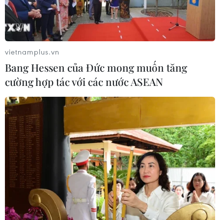
vietnamplus.vn
Bang Hessen của Đức mong muốn tăng
cường hợp tác với các nước ASEAN
Anh: Khung hình phạt nhẹ, ngành công
nghiệp cần sa phát triển bùng nổ
28/10/2019 04:48
Theo một cuộc điều tra, những kẻ sản xuất cần sa biết
rằng chúng sẽ thoát án tù nếu trồng chưa đến 10 cây
cần sa ở mỗi địa điểm - ngay cả nếu đó là cây thuộc
loại chồn vốn có hiệu lực ở mức nguy hiểm.