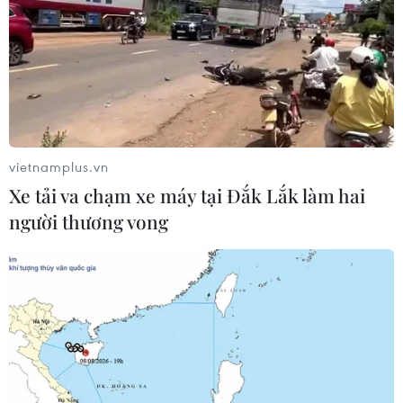
vietnamplus.vn
Xe tải va chạm xe máy tại Đắk Lắk làm hai
người thương vong
TIN CÙNG CHUYÊN MỤC
Tổng Bí thư, Chủ tịch nước Tô Lâm
lên đường thăm cấp Nhà nước