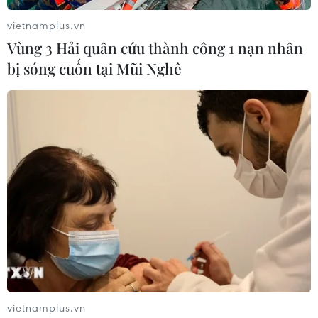
luật trên với lý do đạo luật vi phạm ít nhất 3 công ước
quốc tế mà Australia đã ký kết.
vietnamplus.vn
Vùng 3 Hải quân cứu thành công 1 nạn nhân
bị sóng cuốn tại Mũi Nghê
vietnamplus.vn