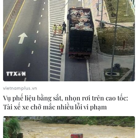
Hàn Quốc tái khẳng định mục tiêu
chung sống hòa bình với Triều Tiên
06/08/2026 15:33
Lở đất tại Philippines khiến ít nhất 4
người thiệt mạng
06/08/2026 15:06
vietnamplus.vn
Trung Quốc thử nghiệm tuyến tàu
Vụ phế liệu bằng sắt, nhọn rơi trên cao tốc:
cao tốc xuyên vùng đất đóng băng
Tài xế xe chở mắc nhiều lỗi vi phạm
vĩnh cửu
06/08/2026 12:35