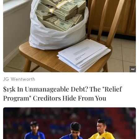
trong năm nay của Lực lượng Hải quân và Không quân
Colombia với sự hỗ trợ của Lực lượng Bảo vệ bờ biển
Mỹ.
JG Wentworth
$15k In Unmanageable Debt? The "Relief
Program" Creditors Hide From You
​Cảnh báo tình trạng sử dụng ma túy đá tại