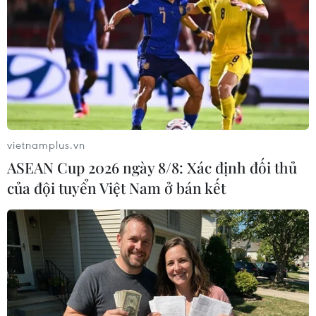
các thành phố trên thế giới
24/10/2019 07:42
Nghiên cứu trên được tiến hành nhằm xác định quy mô
thị trường ma túy chợ đen, qua đó giúp chính phủ các
nước đưa ra những biện pháp tốt nhất trong việc phòng
chống hoạt động buôn bán ma túy.
vietnamplus.vn
ASEAN Cup 2026 ngày 8/8: Xác định đối thủ
của đội tuyển Việt Nam ở bán kết