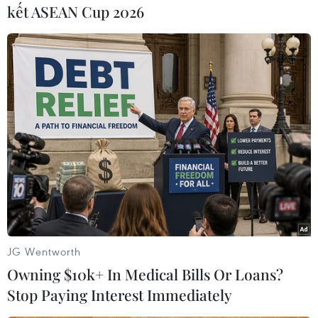
kết ASEAN Cup 2026
#Phòng chống ma túy
#Tam giác vàng
#Buôn bán ma túy
#Hải quan Hàn Quốc
#KCS
Hàn Quốc
Theo dõi VietnamPlus
JG Wentworth
Owning $10k+ In Medical Bills Or Loans?
Stop Paying Interest Immediately