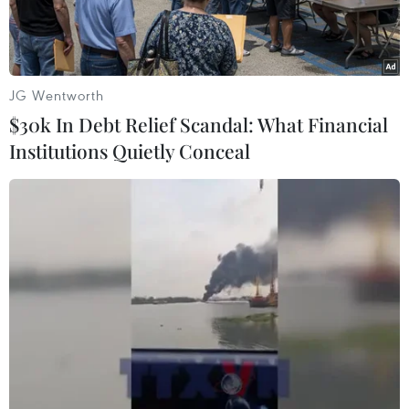
thế giới.
JG Wentworth
$30k In Debt Relief Scandal: What Financial
Institutions Quietly Conceal
Lực lượng Hải quan Hàn Quốc làm nhiệm vụ.
(Nguồn:koreajoongangdaily)
Ngày 30/10, Cơ quan Hải quan Hàn Quốc (KCS)
thông báo sẽ hợp tác với các nước trong việc
trấn áp tội phạm ma túy.