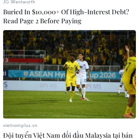
JG Wentworth
tăng.
Buried In $10,000+ Of High-Interest Debt?
Theo số liệu của Cơ quan chống ma túy và tội
Read Page 2 Before Paying
phạm Liên hợp quốc, đã có 185 tấn ma túy bị
thu giữ trên toàn cầu năm 2017, tăng gấp 7,4 lần
so với năm 2007, trong đó 51% là từ khu vực
châu Á-Thái Bình Dương và 47% là từ Bắc Mỹ./.
(TTXVN/Vietnam+)
vietnamplus.vn
Đội tuyển Việt Nam đối đầu Malaysia tại bán