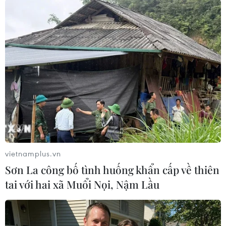
Hồi tháng 7/2019, Nhật Bản đã hạn chế xuất
khẩu vật liệu bán dẫn sang Hàn Quốc./.
(TTXVN/Vietnam+)
vietnamplus.vn
Sơn La công bố tình huống khẩn cấp về thiên
tai với hai xã Muổi Nọi, Nậm Lầu
#Ngoại trưởng Hàn Quốc
#Bán đảo Triều Tiên