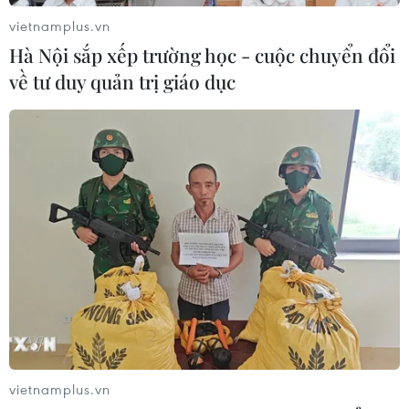
vietnamplus.vn
Hà Nội sắp xếp trường học - cuộc chuyển đổi
về tư duy quản trị giáo dục
TIN CÙNG CHUYÊN MỤC
Thương mại Việt Nam-Australia
hướng tới những động lực tăng
trưởng mới
08/08/2026 03:29
Trung Quốc: E-Town Bắc Kinh
hướng tới trở thành trung tâm AI
toàn cầu năm 2030
vietnamplus.vn
08/08/2026 02:11