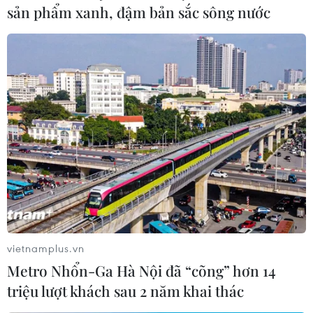
sản phẩm xanh, đậm bản sắc sông nước
Hàn Quốc kêu gọi Nhật Bản cùng giải
quyết các vấn đề tồn đọng
04/07/2022 11:53
Tổng thống Hàn Quốc Yoon Suk-yeol bày tỏ tin tưởng
Thủ tướng Nhật Bản Kishida Fumio sẽ trở thành một "đối
tác" trong việc giải quyết các vấn đề giữa hai nước và
phát triển quan hệ song phương.
vietnamplus.vn
Metro Nhổn-Ga Hà Nội đã “cõng” hơn 14
triệu lượt khách sau 2 năm khai thác