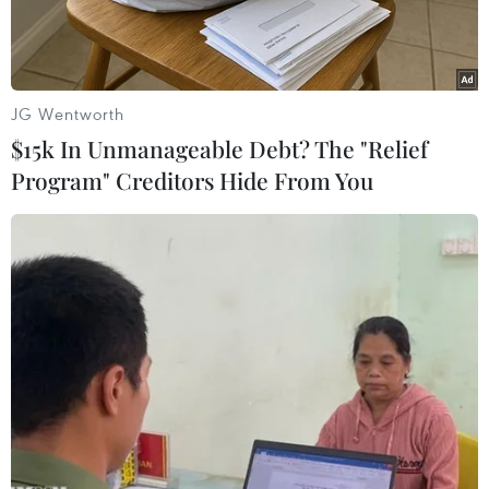
JG Wentworth
$15k In Unmanageable Debt? The "Relief
Program" Creditors Hide From You
Ngoại trưởng Hàn Quốc Park Jin. (Nguồn: Reuters)
Ngày 14/7, các nguồn thạo tin cho biết Ngoại
trưởng Hàn Quốc Park Jin có kế hoạch thăm
Nhật Bản vào ngày 18/7 tới và gặp Thủ tướng
nước chủ nhà Fumio Kishida.