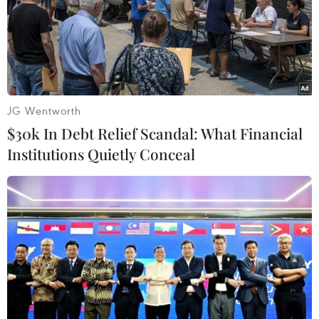
JG Wentworth
$30k In Debt Relief Scandal: What Financial
Institutions Quietly Conceal
Quan chức an ninh Hàn Quốc, Nhật Bản
thảo luận các vấn đề khu vực
19/05/2022 08:29
Ngày 19/5, quan chức Hàn Quốc và Nhật Bản đã trao
đổi quan điểm về tình hình Triều Tiên gần đây và những