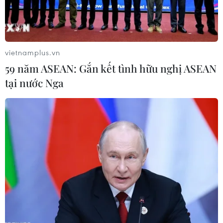
vấn đề khu vực và quốc tế.
vietnamplus.vn
59 năm ASEAN: Gắn kết tình hữu nghị ASEAN
tại nước Nga
Tổng thống Hàn Quốc nhận định khả năng
hội đàm với Thủ tướng Nhật Bản
15/06/2022 01:44