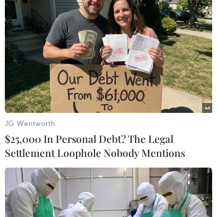
#Abe Shinzo
#Vật liệu bán dẫn
Hàn Quốc
Nhật Bản
Theo dõi VietnamPlus
JG Wentworth
$25,000 In Personal Debt? The Legal
Settlement Loophole Nobody Mentions
TIN LIÊN QUAN