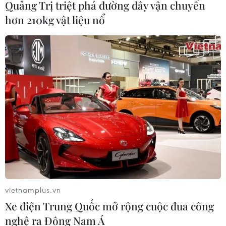
Quảng Trị triệt phá đường dây vận chuyển
hơn 210kg vật liệu nổ
Cần Thơ thúc đẩy hợp tác du lịch với
đối tác Hàn Quốc
07/08/2026 12:46
Hàn Quốc áp dụng ưu đãi thuế hỗ
trợ 6 ngành công nghiệp chiến lược
07/08/2026 10:21
Trung Quốc hoàn thành bản đồ địa
chất mới của toàn bộ Mặt Trăng
vietnamplus.vn
07/08/2026 08:52
Xe điện Trung Quốc mở rộng cuộc đua công
nghệ ra Đông Nam Á