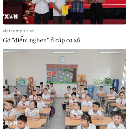
vietnamplus.vn
Gỡ "điểm nghẽn" ở cấp cơ sở