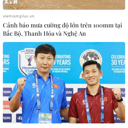
Canada và Mexico./.
vietnamplus.vn
Cảnh báo mưa cường độ lớn trên 100mm tại
(TTXVN/Vietnam+)
Bắc Bộ, Thanh Hóa và Nghệ An
#Alaska Airlines
#Sự cố
#Hủy chuyến