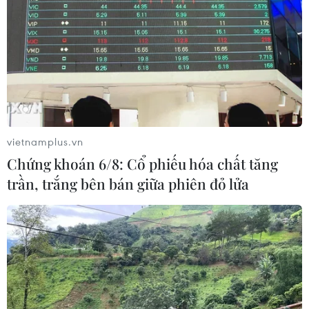
gian làm thủ tục
05/08/2026 07:17
Trung Quốc: Cảnh sát Hong Kong,
Macau triệt phá vụ lừa đảo đầu tư
Fun Coffee
vietnamplus.vn
05/08/2026 06:41
Chứng khoán 6/8: Cổ phiếu hóa chất tăng
trần, trắng bên bán giữa phiên đỏ lửa
Afghanistan đối mặt khủng hoảng
lương thực nghiêm trọng do thiếu
hụt viện trợ
05/08/2026 06:41
Italy nâng báo động đỏ trên toàn bộ