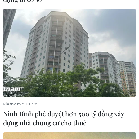
Mỹ ghi nhận ca tử vong đầu tiên
trong mùa dịch cyclosporiasis
04/08/2026 07:11
Xem thêm
CƠ QUAN CHỦ QUẢN: THÔNG TẤN XÃ VIỆT NAM
vietnamplus.vn
Tổng Biên tập: TRẦN TIẾN DUẨN
Ninh Bình phê duyệt hơn 500 tỷ đồng xây
Phó Tổng Biên tập: NGUYỄN THỊ TÁM, KHÚC THANH
dựng nhà chung cư cho thuê
THỦY