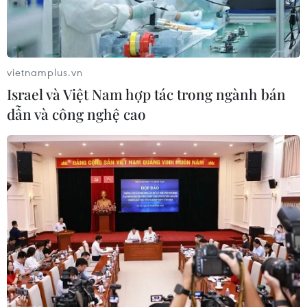
04/08/2026 23:09
Mỹ trục xuất gần 1,5 triệu người nhập
vietnamplus.vn
cư trái phép trong 12 tháng
Israel và Việt Nam hợp tác trong ngành bán
04/08/2026 22:43
dẫn và công nghệ cao
WHO ghi nhận tín hiệu tích cực từ
thử nghiệm điều trị Ebola tại Congo
04/08/2026 22:42
Italy: Hai trận động đất liên tiếp làm
rung chuyển khu vực gần tháp
nghiêng Pisa