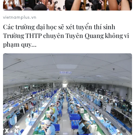
04/08/2026 22:41
vietnamplus.vn
Trung Quốc tăng cường trấn áp tội
Các trường đại học sẽ xét tuyển thí sinh
phạm có tổ chức
Trường THTP chuyên Tuyên Quang không vi
04/08/2026 14:24
phạm quy…
Báo động xu hướng gia tăng người
trẻ mắc ung thư
04/08/2026 14:10
Hàn Quốc ban hành cảnh báo nắng
nóng cao nhất tại thủ đô Seoul
04/08/2026 12:37