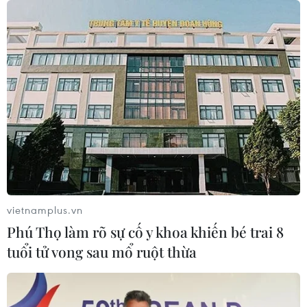
07/01/2022 10:31
Trong hai năm vừa qua, dịch bệnh COVID-19 tác động
lớn đến vận tải xuất khẩu, chi phí đã tăng gấp nhiều
lần so với trước đây, riêng giá cước vận tải biển tăng
cao lên đến từ 400 đến 500%.
vietnamplus.vn
Phú Thọ làm rõ sự cố y khoa khiến bé trai 8
tuổi tử vong sau mổ ruột thừa