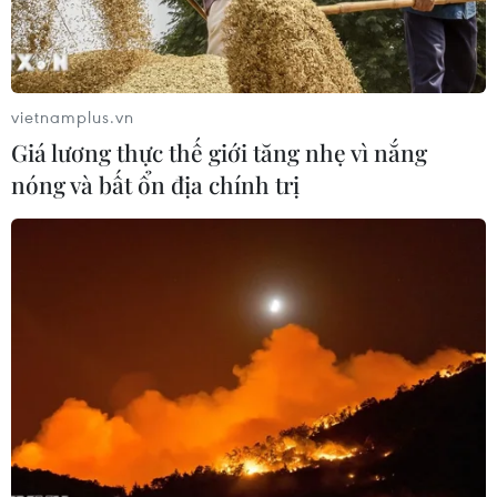
thôn, Bộ Ngoại giao trong công tác đàm phán
quản trị chất lượng để mở cửa thị trường nông
sản xuất khẩu; chủ động cung cấp thông tin thị
trường khu vực châu Á và châu Phi.
vietnamplus.vn
Giá lương thực thế giới tăng nhẹ vì nắng
Không những thế, Vụ cũng là đầu mối phối hợp
nóng và bất ổn địa chính trị
với các đơn vị chức năng thuộc Bộ Nông nghiệp
và Phát triển nông thôn, Bộ Ngoại giao thúc đẩy
mở cửa thị trường nông sản chính ngạch sang
Trung Quốc như sầu riêng, khoai lang, chanh
leo, na, bưởi, tổ yến, thủy sản…
Đối với Vụ Thị trường châu Âu-châu Mỹ chỉ đạo
Tham tán Thương mại, Thương vụ, Chi nhánh
Thương vụ Việt Nam tại nước ngoài phối hợp
với Cơ quan đại diện Việt Nam ở nước ngoài
chủ động tìm hiểu cập nhật thông tin về tình