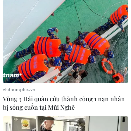
thêm các điểm bán hàng cố định và lưu động tại
các khu công nghiệp, khu đông dân cư để mở
rộng thị trường tiêu thụ các mặt hàng nông sản,
kịp thời phục vụ người tiêu dùng trước, trong và
sau Tết Nguyên đán Nhâm Dần.
Đặc biệt, chỉ đạo các thành viên hiệp hội tăng
cường thực hiện các phương thức bán hàng trên
môi trường số như thương mại điện tử, đi chợ
hộ… để phục vụ tối đa nhu cầu nhân dân trong
điều kiện thích ứng linh hoạt với dịch bệnh./.
vietnamplus.vn
(TTXVN/Vietnam+)
Vùng 3 Hải quân cứu thành công 1 nạn nhân
bị sóng cuốn tại Mũi Nghê