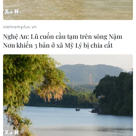
vietnamplus.vn
Nghệ An: Lũ cuốn cầu tạm trên sông Nậm
Nơn khiến 3 bản ở xã Mỹ Lý bị chia cắt
TIN CÙNG CHUYÊN MỤC