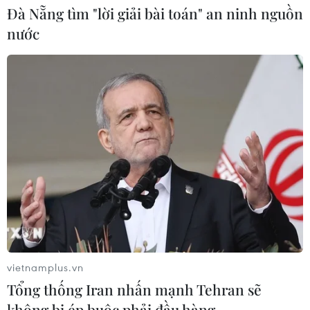
Động lực mới cho hợp tác thương
Đà Nẵng tìm "lời giải bài toán" an ninh nguồn
mại Việt Nam-Australia
nước
08/08/2026 12:20
Mỹ chi hơn 2 tỷ USD thúc đẩy ngành
pin và khoáng sản nội địa
08/08/2026 08:16
Chủ sân Azteca lỗ hơn 47 triệu USD vì
World Cup 2026
08/08/2026 06:43
vietnamplus.vn
Tổng thống Iran nhấn mạnh Tehran sẽ
Dữ liệu việc làm Mỹ mở thêm dư địa
không bị ép buộc phải đầu hàng