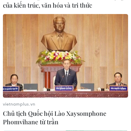
nghiệp, hợp tác xã phân phối mở thêm các điểm
của kiến trúc, văn hóa và tri thức
bán hàng cố định và lưu động tại các khu công
nghiệp, khu đông dân cư để mở rộng thị trường
tiêu thụ các mặt hàng nông sản, đồng thời phục
vụ tối đa nhu cầu của người dân trước, trong và
sau Tết Nguyên đán Nhâm Dần.
Hiệp hội ngành hàng cần phối hợp chặt chẽ với
Bộ Công Thương chỉ đạo các thành viên hiệp hội
tăng khả năng tiêu thụ các mặt hàng nông sản
của các địa phương, chủ động tổng hợp, đề xuất
các biện pháp hỗ trợ doanh nghiệp phân phối
ứng phó kịp thời với những biến động bất
thường của dịch COVID-19 để đẩy mạnh hoạt
vietnamplus.vn
động kinh doanh.
Chủ tịch Quốc hội Lào Xaysomphone
Phomvihane từ trần
Mặt khác, vận động các thành viên hiệp hội mở