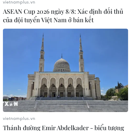
vietnamplus.vn
nước thông qua các hoạt động xúc tiến thương
ASEAN Cup 2026 ngày 8/8: Xác định đối thủ
mại, kết nối cung cầu.
của đội tuyển Việt Nam ở bán kết
Hơn nữa, các Sở Công Thương phải tăng cường
ứng dụng thương mại điện tử trong tiêu thụ
nông sản để giảm áp lực cho thị trường xuất
khẩu hiện đang gặp khó khăn do chính sách
điều tiết cửa khẩu của một số nước có biên giới
với Việt Nam.
Ngoài ra, phối hợp với sở, ngành liên quan tạo
điều kiện thuận lợi nhất cho hoạt động kinh
doanh của các doanh nghiệp, hợp tác xã sản
xuất, chế biến, phân phối các mặt hàng nông
sản trên địa bàn.
vietnamplus.vn
Cùng với đó hỗ trợ, hướng dẫn các doanh
Thánh đường Emir Abdelkader - biểu tượng