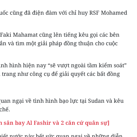
uốc cũng đã điện đàm với chỉ huy RSF Mohamed
Faki Mahamat cũng lên tiếng kêu gọi các bên
ắn và tìm một giải pháp đồng thuận cho cuộc
h hình hiện nay “sẽ vượt ngoài tầm kiểm soát”
 trang như công cụ để giải quyết các bất đồng
quan ngại về tình hình bạo lực tại Sudan và kêu
chế.
 sân bay Al Fashir và 2 căn cứ quân sự]
biết nước này hết sức quan ngại về những diễn