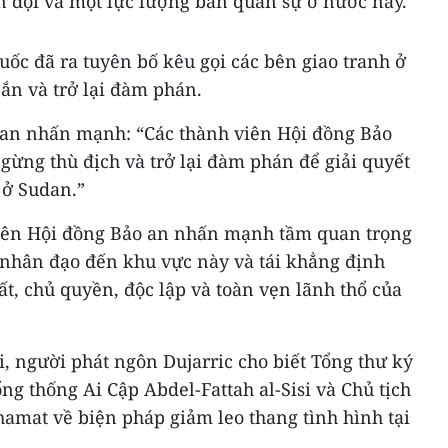
 đội và một lực lượng bán quân sự ở nước này.
ốc đã ra tuyên bố kêu gọi các bên giao tranh ở
ắn và trở lại đàm phán.
 an nhấn mạnh: “Các thành viên Hội đồng Bảo
ngừng thù địch và trở lại đàm phán để giải quyết
 ở Sudan.”
viên Hội đồng Bảo an nhấn mạnh tầm quan trọng
ợ nhân đạo đến khu vực này và tái khẳng định
ất, chủ quyền, độc lập và toàn vẹn lãnh thổ của
i, người phát ngôn Dujarric cho biết Tổng thư ký
ng thống Ai Cập Abdel-Fattah al-Sisi và Chủ tịch
mat về biện pháp giảm leo thang tình hình tại