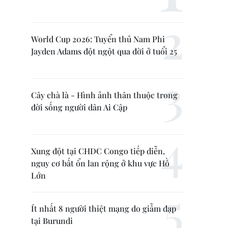
World Cup 2026: Tuyển thủ Nam Phi
Jayden Adams đột ngột qua đời ở tuổi 25
Cây chà là - Hình ảnh thân thuộc trong
đời sống người dân Ai Cập
Xung đột tại CHDC Congo tiếp diễn,
nguy cơ bất ổn lan rộng ở khu vực Hồ
Lớn
Ít nhất 8 người thiệt mạng do giẫm đạp
tại Burundi