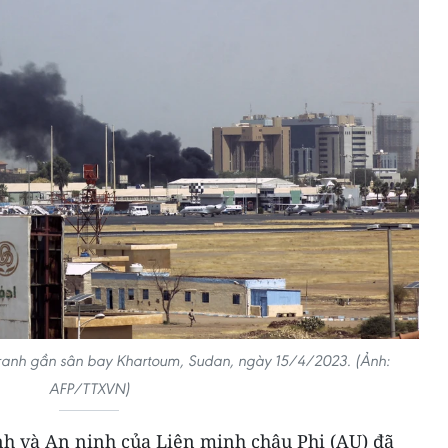
 tranh gần sân bay Khartoum, Sudan, ngày 15/4/2023. (Ảnh:
AFP/TTXVN)
nh và An ninh của Liên minh châu Phi (AU) đã