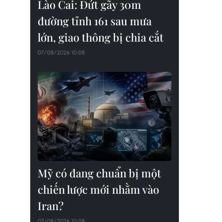
Lào Cai: Đứt gãy 30m
đường tỉnh 161 sau mưa
lớn, giao thông bị chia cắt
07/08/2026 10:08
Mỹ có đang chuẩn bị một
chiến lược mới nhằm vào
Iran?
07/08/2026 10:08