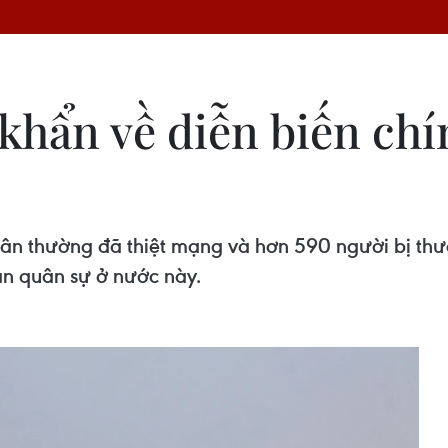
hẩn về diễn biến chín
 dân thường đã thiệt mạng và hơn 590 người bị th
án quân sự ở nước này.