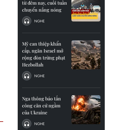
từ đêm nay, cuối tuần
chuyển nắng nóng
NGHE
Mỹ can thiệp khẩn
cấp, ngăn Israel mở
rộng đòn trừng phạt
Hezbollah
NGHE
Nga thông báo tấn
công căn cứ ngầm
của Ukraine
NGHE