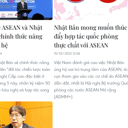
 ASEAN và Nhật
Nhật Bản mong muốn thúc
chính thức nâng
đẩy hợp tác quốc phòng
 hệ
thực chất với ASEAN
14
15/03/2023 12:06
t Bản sẽ chính thức nâng
Việt Nam đánh giá cao việc Nhật Bản
ên "đối tác chiến lược toàn
ủng hộ vai trò trung tâm của ASEAN, tí
 nghị Cấp cao đặc biệt ở
cực tham gia vào các cơ chế do ASEA
áng 5 này, nhân kỷ niệm 50
dẫn dắt, nhất là Hội nghị Bộ trưởng Qu
hữu nghị và hợp tác song
phòng các nước ASEAN Mở rộng
(ADMM+).