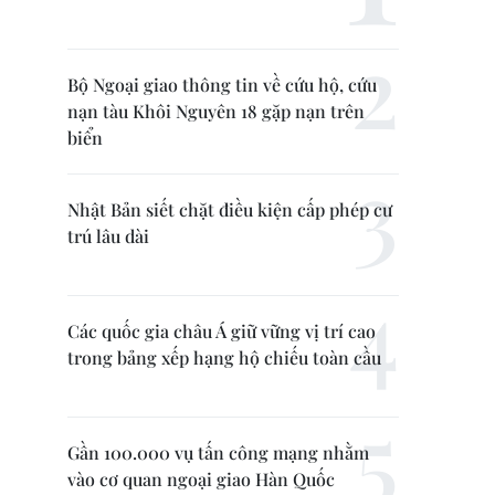
Bộ Ngoại giao thông tin về cứu hộ, cứu
nạn tàu Khôi Nguyên 18 gặp nạn trên
biển
Nhật Bản siết chặt điều kiện cấp phép cư
trú lâu dài
Các quốc gia châu Á giữ vững vị trí cao
trong bảng xếp hạng hộ chiếu toàn cầu
Gần 100.000 vụ tấn công mạng nhằm
vào cơ quan ngoại giao Hàn Quốc