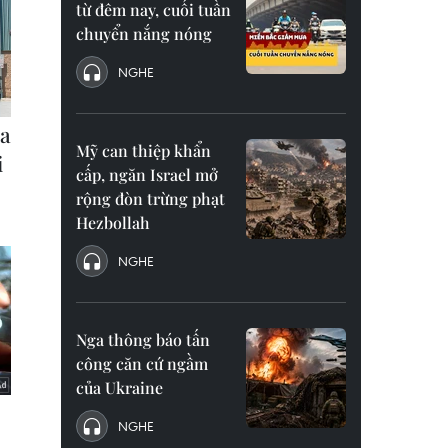
từ đêm nay, cuối tuần
chuyển nắng nóng
NGHE
Mỹ can thiệp khẩn
cấp, ngăn Israel mở
rộng đòn trừng phạt
Hezbollah
NGHE
Nga thông báo tấn
công căn cứ ngầm
của Ukraine
NGHE