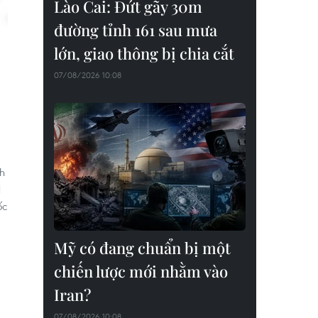
Lào Cai: Đứt gãy 30m
đường tỉnh 161 sau mưa
lớn, giao thông bị chia cắt
07/08/2026 10:08
ch
N
ốc
Mỹ có đang chuẩn bị một
chiến lược mới nhằm vào
Iran?
07/08/2026 10:08