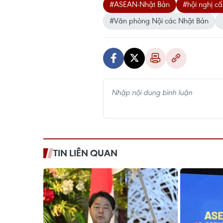
#ASEAN-Nhật Bản
#hội nghị c
#Văn phòng Nội các Nhật Bản
TIN LIÊN QUAN