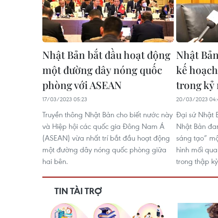
Nhật Bản bắt đầu hoạt động
Nhật Bản
một đường dây nóng quốc
kế hoạch
phòng với ASEAN
trong kỷ
17/03/2023 05:23
20/03/2023 04:
Truyền thông Nhật Bản cho biết nước này
Đại sứ Nhật 
và Hiệp hội các quốc gia Đông Nam Á
Nhật Bản đa
(ASEAN) vừa nhất trí bắt đầu hoạt động
sáng tạo” mộ
một đường dây nóng quốc phòng giữa
hình mối qua
hai bên.
trong thập kỷ 