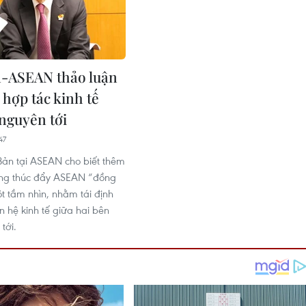
-ASEAN thảo luận
 hợp tác kinh tế
 nguyên tới
47
Bản tại ASEAN cho biết thêm
ng thúc đẩy ASEAN “đồng
t tầm nhìn, nhằm tái định
n hệ kinh tế giữa hai bên
tới.