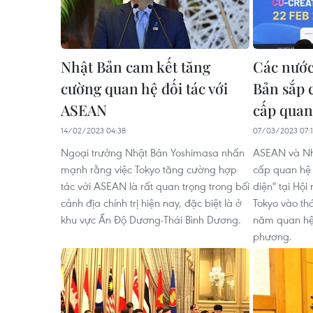
Nhật Bản cam kết tăng
Các nước
cường quan hệ đối tác với
Bản sắp 
ASEAN
cấp quan
14/02/2023 04:38
07/03/2023 07:
Ngoại trưởng Nhật Bản Yoshimasa nhấn
ASEAN và Nhậ
mạnh rằng việc Tokyo tăng cường hợp
cấp quan hệ l
tác với ASEAN là rất quan trọng trong bối
diện" tại Hội
cảnh địa chính trị hiện nay, đặc biệt là ở
Tokyo vào th
khu vực Ấn Độ Dương-Thái Bình Dương.
năm quan hệ 
phương.