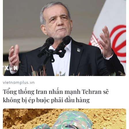
TIN CÙNG CHUYÊN MỤC
Cộng hòa Dân chủ Congo ghi nhận
hơn 300 trẻ em tử vong do Ebola
08/08/2026 15:21
Đà Nẵng: Hỗ trợ 700 triệu đồng cho
đồng bào nghèo xã Hùng Sơn
vietnamplus.vn
08/08/2026 09:58
Tổng thống Iran nhấn mạnh Tehran sẽ
không bị ép buộc phải đầu hàng
Vùng 3 Hải quân cứu thành công 1
nạn nhân bị sóng cuốn tại Mũi Nghê
08/08/2026 08:43