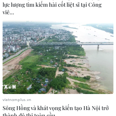
lực lượng tìm kiếm hài cốt liệt sĩ tại Công
viê…
Xảy ra hơn 100 vụ xả súng hàng loạt tại Mỹ
kể từ đầu năm 2023
08/03/2023 09:19
Kể từ đầu năm 2023 đến nay tại Mỹ đã xảy ra 102 vụ
xả súng hàng loạt, với 149 người thiệt mạng và gần 400
người bị thương, riêng ngày 5/3 vừa qua xảy ra 4 vụ xả
súng riêng rẽ.
vietnamplus.vn
Sông Hồng và khát vọng kiến tạo Hà Nội trở
thành đô thị toàn cầu