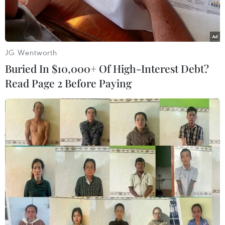
JG Wentworth
Buried In $10,000+ Of High-Interest Debt?
Read Page 2 Before Paying
Súng được bày bán tại cửa hàng ở Las Vegas, bang Nevada,
Mỹ. (Ảnh: AFP/TTXVN)
Theo kết quả cuộc khảo sát mới được công bố
ngày 11/4, hơn 50% người trưởng thành tại Mỹ
từng trải qua vụ việc liên quan súng đạn.