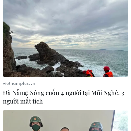
vietnamplus.vn
Đà Nẵng: Sóng cuốn 4 người tại Mũi Nghê, 3
người mất tích
Mỹ: Nổ súng tại bang Tennessee khiến ít
nhất 2 người thiệt mạng
31/03/2023 08:33
Cảnh sát cho biết một người đàn ông đã tử vong ngay