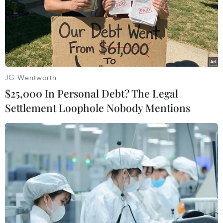
JG Wentworth
$25,000 In Personal Debt? The Legal
Settlement Loophole Nobody Mentions
#Bạo lực súng đạn
#Xả súng
#Thiệt mạng
#Đe dọa bằng súng
#Vũ khí
Mỹ
Theo dõi VietnamPlus