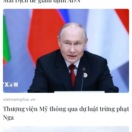
khuẩn Salmonella
07/08/2026 00:43
Bánh xèo tôm nhảy - món ăn phải
thử khi đến Quy Nhơn
07/08/2026 00:00
Chưa có bằng chứng truyền máu trẻ
giúp chống lão hóa
06/08/2026 23:16
vietnamplus.vn
Thượng viện Mỹ thông qua dự luật trừng phạt
Xung đột Israel-Hamas: Ít nhất 300
Nga
trẻ em thiệt mạng trong 300 ngày
qua