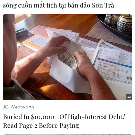
thực hiện các ca phẫu thuật tái tạo miễn phí tại
sóng cuốn mất tích tại bán đảo Sơn Trà
các nước đang phát triển và xây dựng năng lực
phẫu thuật ở những khu vực không được tiếp
cận trên toàn thế giới./.
(TTXVN/Vietnam+)
JG Wentworth
Buried In $10,000+ Of High-Interest Debt?
Read Page 2 Before Paying