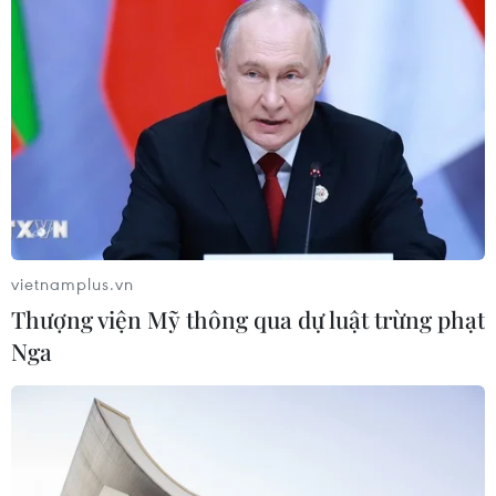
động vật không đủ điều kiện trước
31/10
03/08/2026 11:31
Bệnh viện hạng đặc biệt cơ sở Ninh
Bình khẳng định "cánh tay nối dài"
hiệu quả
03/08/2026 07:15
vietnamplus.vn
Bộ Y tế: Đề xuất quỹ Bảo hiểm y tế
Thượng viện Mỹ thông qua dự luật trừng phạt
thanh toán chi phí khám chữa bệnh y
Nga
học gia đình
03/08/2026 07:04
Siết giám định, kiểm soát chặt chi