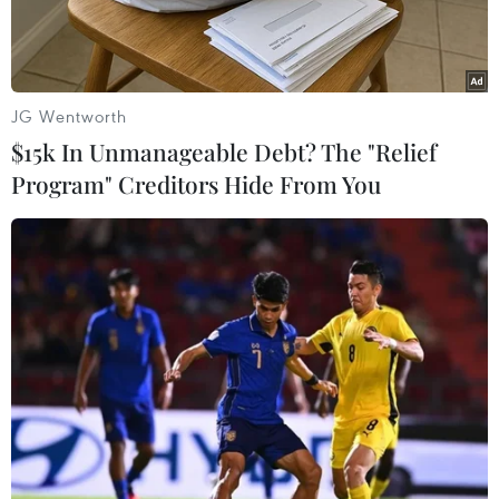
JG Wentworth
$15k In Unmanageable Debt? The "Relief
Program" Creditors Hide From You
Ảnh minh họa. (Nguồn: TTXVN)
Từ 17 đến 28/6, 61 bệnh nhân đến từ các tỉnh
miền Trung-Tây Nguyên đã được phẫu thuật dị
tật bẩm sinh miễn phí.