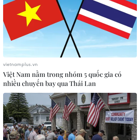
bẩm sinh tại Việt Nam.
vietnamplus.vn
Việt Nam nằm trong nhóm 5 quốc gia có
nhiều chuyến bay qua Thái Lan
Tạo hình thành công cho một bé trai bị
lún dương vật bẩm sinh
03/05/2019 13:00