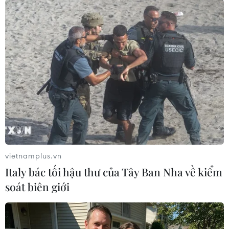
#Bệnh viện Trung ương Huế
#Dị tật bẩm sinh
#Phẫu thuật thẩm mỹ
#Phẫu thuật nhân đạo
#Hở hàm ếch
#Đại học Stanford
TP. Huế
Theo dõi VietnamPlus
vietnamplus.vn
Italy bác tối hậu thư của Tây Ban Nha về kiểm
soát biên giới
TIN LIÊN QUAN