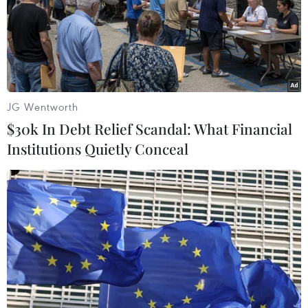
Bé Đ.V.N.L sinh năm 2017, trú tại Bồ Đề, Long Biên, Hà
Nội, nhập viện trong tình trạng tiểu tiện khó, viêm nhiễm
đường tiểu nhiều lần, không thấy dương vật.
JG Wentworth
$30k In Debt Relief Scandal: What Financial
Institutions Quietly Conceal