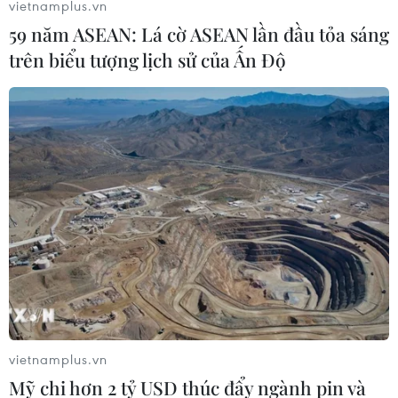
vietnamplus.vn
59 năm ASEAN: Lá cờ ASEAN lần đầu tỏa sáng
trên biểu tượng lịch sử của Ấn Độ
Chương trình phẫu thuật nhân đạo cho
bệnh nhân bị dị tật môi
11/06/2019 10:52
Kể từ khi bắt đầu hoạt động vào năm 1989 tại Việt
Nam, Operation Smile đã mang lại nụ cười cho hơn
44.000 trẻ em trên khắp mọi miền đất nước.
vietnamplus.vn
Mỹ chi hơn 2 tỷ USD thúc đẩy ngành pin và