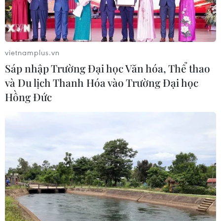
vietnamplus.vn
Sáp nhập Trường Đại học Văn hóa, Thể thao
TIN CÙNG CHUYÊN MỤC
và Du lịch Thanh Hóa vào Trường Đại học
Cuộc tìm kiếm và vá lại những 'trái
Hồng Đức
tim lỗi '
07/08/2026 04:03
Hà Nội cảnh báo về việc sử dụng tế
bào gốc trong khám chữa bệnh, làm
đẹp
07/08/2026 03:03