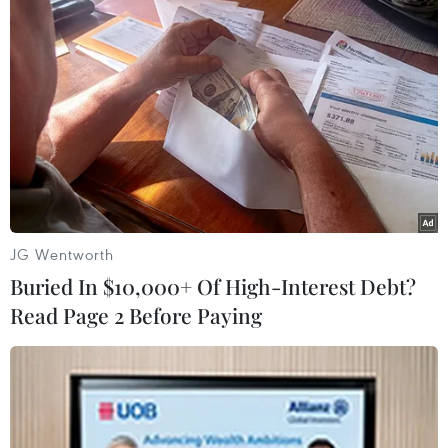
Nga thúc đẩy đa dạng hóa tuyến vận
tải kết nối châu Á qua Ấn Độ Dương
06/08/2026 15:34
Italy và Hy Lạp trở thành điểm nóng
của virus Tây sông Nile
06/08/2026 13:24
JG Wentworth
Buried In $10,000+ Of High-Interest Debt?
Read Page 2 Before Paying
NATO ưu tiên đẩy nhanh chuyển
giao hệ thống phòng không cho
Ukraine
06/08/2026 12:24