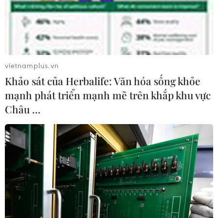
trí các chỉ huy tại mặt trận Ukraine
05/08/2026 15:26
Đâm dao ở trung tâm London, một
vietnamplus.vn
nữ nghi phạm bị bắt giữ
Khảo sát của Herbalife: Văn hóa sống khỏe
05/08/2026 15:07
mạnh phát triển mạnh mẽ trên khắp khu vực
Châu …
Nhiều chuyến bay tại Đức chuyển
hướng do vật thể bay gần đường
băng
05/08/2026 10:54
Dự luật trừng phạt Nga của
Mỹ có thể khiến châu Âu chịu tác