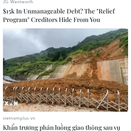
JG Wentworth
năm sau nhằm bảo đảm thực hiện đầy đủ mọi
$15k In Unmanageable Debt? The "Relief
thủ tục cần thiếtđể ổn định kinh tế./.
Program" Creditors Hide From You
(TTXVN/Vietnam+)
vietnamplus.vn
Khẩn trương phân luồng giao thông sau vụ