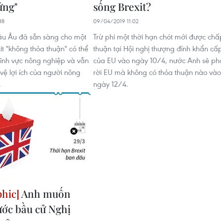
ứng"
sống Brexit?
38
09/04/2019 11:02
âu Âu đã sẵn sàng cho một
Trừ phi một thời hạn chót mới được chấ
it "không thỏa thuận" có thể
thuận tại Hội nghị thượng đỉnh khẩn cấ
 lĩnh vực nông nghiệp và vẫn
của EU vào ngày 10/4, nước Anh sẽ ph
vệ lợi ích của người nông
rời EU mà không có thỏa thuận nào vào
.
ngày 12/4.
Anh muốn
ước bầu cử Nghị