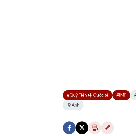
#Quỹ Tiền tệ Quốc tế
#IMF
Anh