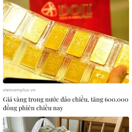
vietnamplus.vn
Giá vàng trong nước đảo chiều, tăng 600.000
Trung Quốc công bố danh sách thành
đồng phiên chiều nay
viên Bộ Chính trị khóa mới
25/10/2017 05:19
Sáng 25/10, tại phiên họp đầu tiên, Ban chấp hành