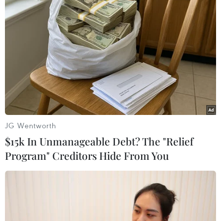
Trung ương Đảng Cộng sản Trung Quốc khóa XIX đã
bầu Bộ Chính trị gồm 25 ủy viên, do Tổng Bí thư Tập
Cận Bình đứng đầu.
JG Wentworth
$15k In Unmanageable Debt? The "Relief
Program" Creditors Hide From You
Tổng Bí thư Trung Quốc Tập Cận Bình