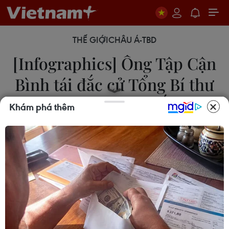
THẾ GIỚI
CHÂU Á-TBD
[Infographics] Ông Tập Cận
Bình tái đắc cử Tổng Bí thư
ĐCS Trung Quốc
Khám phá thêm
25/10/2017 11:03
Ông Tập Cận Bình tiếp tục được bầu làm Tổng Bí
thư Ban chấp hành Trung ương Đảng Cộng sản
Trung Quốc khóa XIX.