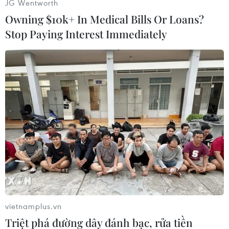
JG Wentworth
#Thông tin đồ họa
#Infographics
#Graphic News
Owning $10k+ In Medical Bills Or Loans?
#Tin tức
#Tin mới trong ngày
#Tin nóng trong ngày
Stop Paying Interest Immediately
#VietnamPlus
Trung Quốc
Theo dõi VietnamPlus
TIN LIÊN QUAN
vietnamplus.vn
Triệt phá đường dây đánh bạc, rửa tiền