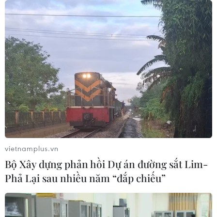
Tổng Bí thư, Chủ tịch nước Tô Lâm
bắt đầu thăm cấp Nhà nước Australia
09/08/2026 12:05
Australia điều tra vụ hai máy bay suýt
va chạm tại sân bay Sydney
09/08/2026 07:04
vietnamplus.vn
Bộ Xây dựng phản hồi Dự án đường sắt Lim-
Dấu mốc quan trọng đưa quan hệ
Phả Lại sau nhiều năm “đắp chiếu”
Việt Nam-New Zealand phát triển
thực chất và hiệu quả hơn
09/08/2026 02:46