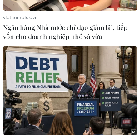
sản Trung Quốc khóa XIX./.
(TTXVN/Vietnam+)
vietnamplus.vn
Ngân hàng Nhà nước chỉ đạo giảm lãi, tiếp
vốn cho doanh nghiệp nhỏ và vừa
#Du lịch
#Trung Quốc
#Tập Cận Bình
#Đảng Cộng sản Trung Quốc
#Tin đồ họa