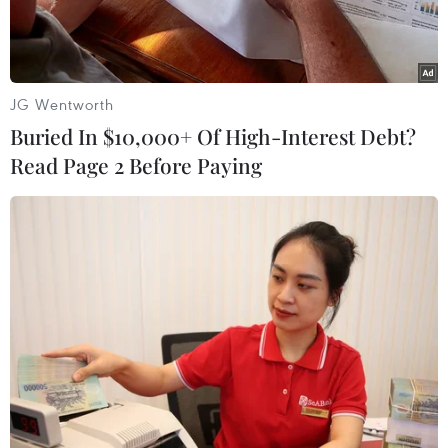
JG Wentworth
Buried In $10,000+ Of High-Interest Debt?
Read Page 2 Before Paying
Nhấp chuột để xem kích thước chuẩn
Ông Tập Cận Bình tiếp tục được bầu làm Tổng
Bí thư Ban chấp hành Trung ương Đảng Cộng