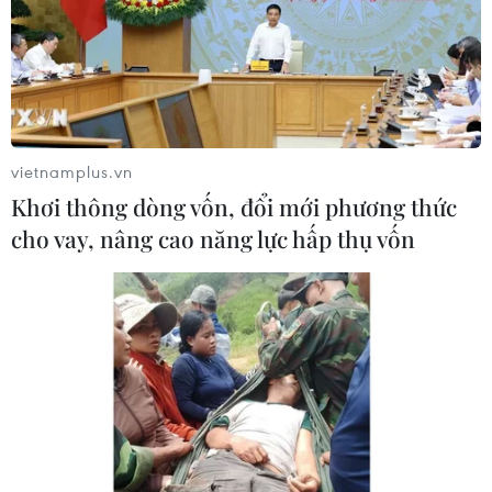
10/08/2026 09:30
Cộng đồng người Việt tại Nhật Bản
chủ động góp sức vào hội nhập quốc
tế
vietnamplus.vn
10/08/2026 08:48
Khơi thông dòng vốn, đổi mới phương thức
cho vay, nâng cao năng lực hấp thụ vốn
Điều đặc biệt ở xứ sở "dải mây trắng"
và cột mốc lịch sử Việt Nam-New
Zealand
10/08/2026 08:33
Tổng Bí thư, Chủ tịch nước Tô Lâm
kỳ vọng tăng cường hợp tác Việt
Nam-New South Wales