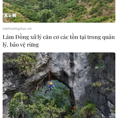
Cần Thơ thúc đẩy hợp tác du lịch với
đối tác Hàn Quốc
07/08/2026 12:46
vietnamplus.vn
Lâm Đồng xử lý căn cơ các tồn tại trong quản
Xem thêm
lý, bảo vệ rừng
CƠ QUAN CHỦ QUẢN: THÔNG TẤN XÃ VIỆT NAM
Tổng Biên tập: TRẦN TIẾN DUẨN
Phó Tổng Biên tập: NGUYỄN THỊ TÁM, KHÚC THANH
THỦY