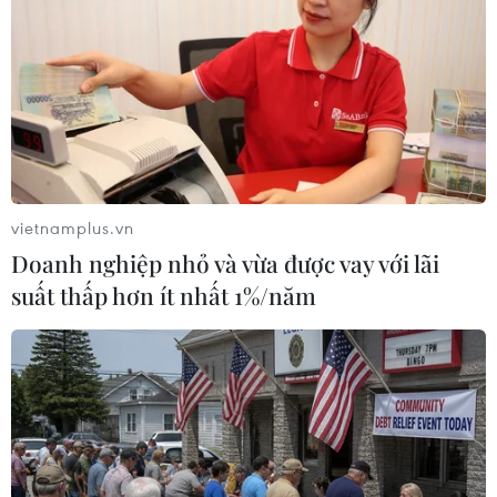
gặp mặt báo giới sau đại hội
25/10/2017 05:25
Tổng Bí thư Đảng Cộng sản Trung Quốc Tập Cận Bình
đã đại diện cho Ban lãnh đạo mới của Đảng Cộng sản
Trung Quốc gặp mặt báo giới tại Đại lễ đường nhân
dân ở thủ đô Bắc Kinh.
vietnamplus.vn
Doanh nghiệp nhỏ và vừa được vay với lãi
suất thấp hơn ít nhất 1%/năm