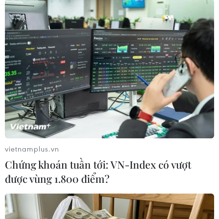
TIN LIÊN QUAN
vietnamplus.vn
Chứng khoán tuần tới: VN-Index có vượt
được vùng 1.800 điểm?