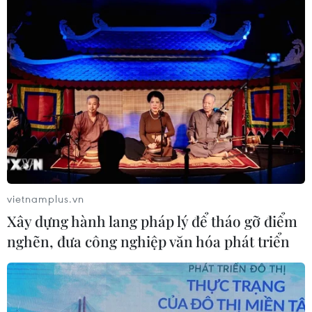
thông tin
30/07/2026 07:50
Chứng khoán châu Á ngược chiều
Phố Wall sau cuộc họp của Fed
30/07/2026 02:18
Chứng khoán ngày 29/7: VN-Index
bật tăng lấy lại mốc 1.700 điểm
vietnamplus.vn
29/07/2026 09:59
Xây dựng hành lang pháp lý để tháo gỡ điểm
nghẽn, đưa công nghiệp văn hóa phát triển
Cổ phiếu công nghệ và bán dẫn của
Mỹ giảm mạnh
29/07/2026 00:20