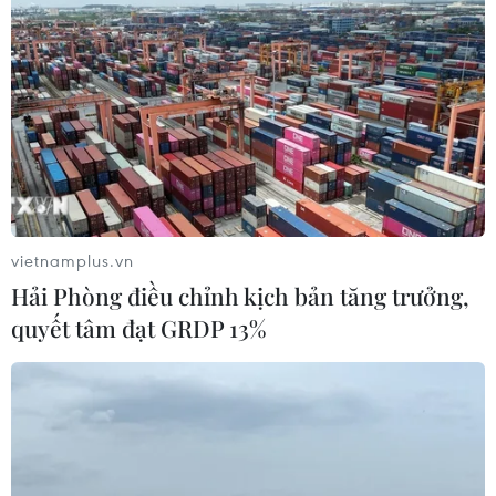
vietnamplus.vn
Hải Phòng điều chỉnh kịch bản tăng trưởng,
quyết tâm đạt GRDP 13%
TIN CÙNG CHUYÊN MỤC
Chứng khoán tuần tới: VN-Index có
vượt được vùng 1.800 điểm?
09/08/2026 10:42