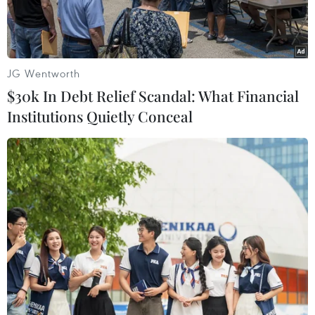
JG Wentworth
$30k In Debt Relief Scandal: What Financial
Institutions Quietly Conceal
Ảnh minh họa. (Nguồn: stockmarketeye.com)
Thị trường chứng khoán Trung Quốc sáng 25/10
chứng kiến phiên tăng điểm thứ 4 liên tiếp khi
một loạt chỉ số chứng khoán chủ chốt tiếp tục đà
tăng sau khi Đại hội Đại biểu toàn quốc lần thứ
XIX của Đảng Cộng sản Trung Quốc thành công
tốt đẹp.