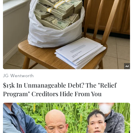
Ông Tập Cận Bình tái đắc cử Tổng Bí thư
Đảng Cộng sản Trung Quốc
25/10/2017 04:19
Các Ủy viên Trung ương Đảng Cộng sản Trung Quốc đã
tiếp tục bầu ông Tập Cận Bình, 64 tuổi, làm Tổng Bí thư
Ban chấp hành Trung ương Đảng Cộng sản Trung Quốc
khóa XIX.
JG Wentworth
$15k In Unmanageable Debt? The "Relief
Program" Creditors Hide From You