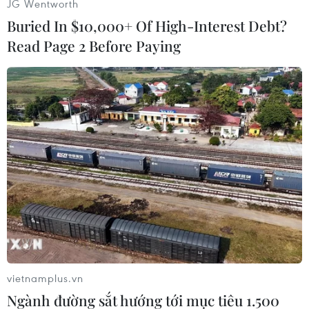
JG Wentworth
khóa mới được công bố sáng 25/10, một ngày
Buried In $10,000+ Of High-Interest Debt?
sau khi Đại hội XIX kết thúc tốt đẹp./.
Read Page 2 Before Paying
(TTXVN/Vietnam+)
vietnamplus.vn
Ngành đường sắt hướng tới mục tiêu 1.500