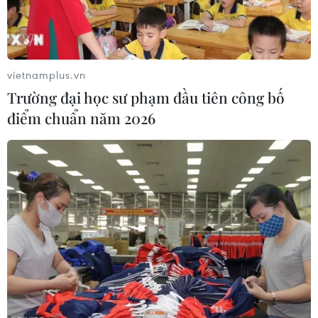
vietnamplus.vn
Trường đại học sư phạm đầu tiên công bố
điểm chuẩn năm 2026
Trung Quốc công bố danh sách Ban Bí thư
Trung ương gồm 7 ủy viên
25/10/2017 06:24
Sáng 25/10, tại phiên họp toàn thể đầu tiên, Ban Chấp