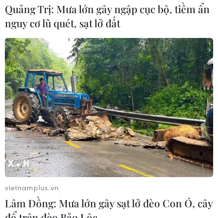
ngoại mua ròng trở lại hơn 1.000 tỷ
Quảng Trị: Mưa lớn gây ngập cục bộ, tiềm ẩn
đồng
nguy cơ lũ quét, sạt lở đất
03/08/2026 09:32
Cổ phiếu công nghệ giảm sâu: Định
giá lại hay cơ hội tích lũy?
03/08/2026 08:45
Chứng khoán hồi phục gần 3%, thị
trường kỳ vọng khởi sắc trong tháng
Tám
02/08/2026 11:18
vietnamplus.vn
Lâm Đồng: Mưa lớn gây sạt lở đèo Con Ó, cây
Thị trường phục hồi trong “nghi
đổ trên đèo Bảo Lộc