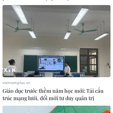
09/08/2026 01:40
65 năm thảm họa da cam: Mở rộng
chính sách, chung tay hàn gắn
09/08/2026 01:39
Thời tiết ngày 9/8: Bắc Bộ và Trung
Bộ ngày nắng nóng, Nam Bộ có mưa
dông
08/08/2026 23:08
vietnamplus.vn
Giáo dục trước thềm năm học mới: Tái cấu
Xe tải va chạm xe máy tại Đắk Lắk
trúc mạng lưới, đổi mới tư duy quản trị
làm hai người thương vong
08/08/2026 14:58