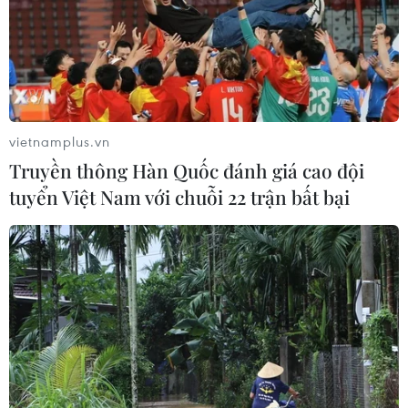
chọn lãnh đạo, quản lý cấp vụ, cấp sở, cấp phòng.
vietnamplus.vn
Truyền thông Hàn Quốc đánh giá cao đội
tuyển Việt Nam với chuỗi 22 trận bất bại
Thứ trưởng Bộ Nội vụ: Có rất nhiều sai
phạm trong bổ nhiệm cán bộ