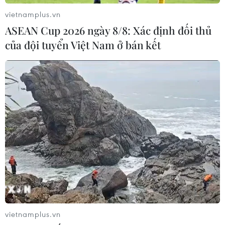
trở về
vietnamplus.vn
09/08/2026 04:05
ASEAN Cup 2026 ngày 8/8: Xác định đối thủ
của đội tuyển Việt Nam ở bán kết
Vụ sóng cuốn trôi tại Sơn Trà: Xuyên
đêm tìm kiếm 2 nạn nhân còn lại
09/08/2026 03:36
Đầu tư cho sức khỏe từ phòng bệnh
đến hạ tầng y tế
09/08/2026 03:29
Cảnh giác thủ đoạn lôi kéo tham gia
vietnamplus.vn
“Hội Thánh Đức Chúa Trời Mẹ”