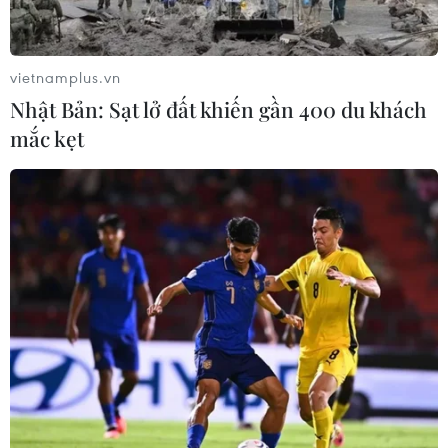
Mưa lớn gây ngập cục bộ, chia cắt
một số khu vực miền núi Quảng Trị
09/08/2026 04:35
vietnamplus.vn
Nhật Bản: Sạt lở đất khiến gần 400 du khách
mắc kẹt
Giáo dục trước thềm năm học mới:
Tái cấu trúc mạng lưới, đổi mới tư
duy quản trị
09/08/2026 04:23
Hôm nay, các trường đại học bắt đầu
công bố điểm chuẩn năm 2026
09/08/2026 04:21
Hành trình gần 6 thập kỷ đưa liệt sỹ