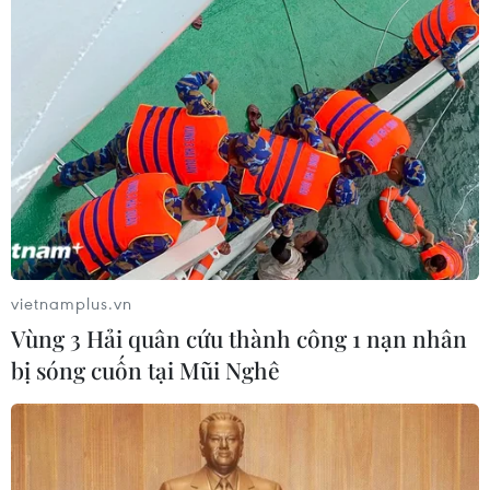
Chuyển Bộ Công an thông tin 7 cá
nhân bán vàng không rõ nguồn gốc
08/08/2026 14:37
Olympic Trí tuệ nhân
tạo quốc tế 2026: 7/8 học sinh Việt
Nam đoạt huy chương
vietnamplus.vn
08/08/2026 14:24
Vùng 3 Hải quân cứu thành công 1 nạn nhân
bị sóng cuốn tại Mũi Nghê
Áp thấp nhiệt đới đã suy yếu thành
một vùng áp thấp
08/08/2026 14:19