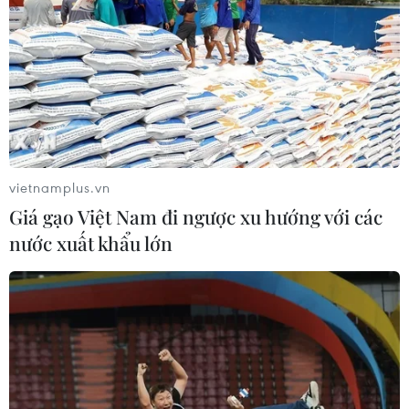
vietnamplus.vn
Giá gạo Việt Nam đi ngược xu hướng với các
nước xuất khẩu lớn
Thí điểm thi tuyển chức danh lãnh đạo,
quản lý cấp vụ, sở, phòng
26/06/2017 01:36
Bộ trưởng Bộ Nội vụ Lê Vĩnh Tân cho biết 14 bộ, ngành,
22 tỉnh, thành sẽ thực hiện thí điểm đổi mới cách tuyển