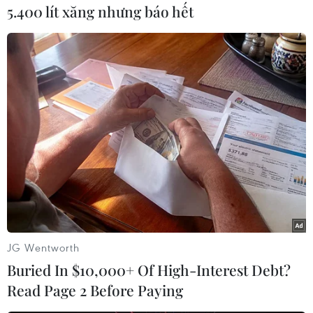
5.400 lít xăng nhưng báo hết
#an ninh xã hội
#chính trị
#VietnamPlus
Theo dõi VietnamPlus
TIN LIÊN QUAN
JG Wentworth
Buried In $10,000+ Of High-Interest Debt?
Read Page 2 Before Paying