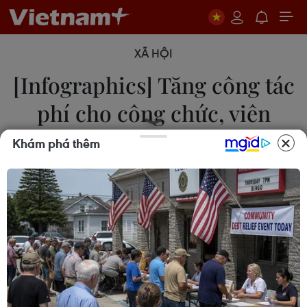
XÃ HỘI
[Infographics] Tăng công tác
phí cho công chức, viên
chức từ ngày 1/7
Khám phá thêm
29/06/2017 22:00
Từ ngày 1/7/2017, Thông tư số 40/2017/TT-BTC
quy định chế độ công tác phí, chế độ chi hội nghị
chính thức có hiệu lực.