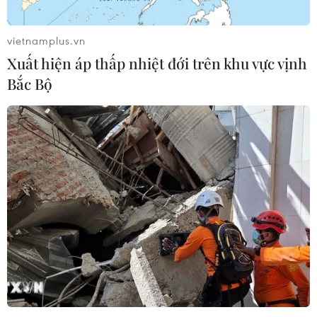
vietnamplus.vn
Xuất hiện áp thấp nhiệt đới trên khu vực vịnh
Bắc Bộ
TIN CÙNG CHUYÊN MỤC
Thưởng vượt kế hoạch: động lực còn
thiếu cho doanh nghiệp dẫn dắt
07/08/2026 04:01
Phú Thọ gỡ vướng mắc mặt bằng,