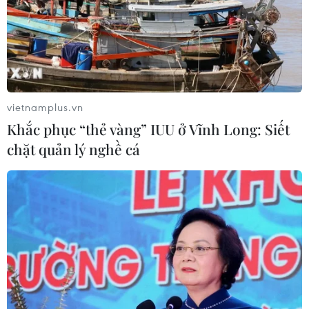
nước thứ ba và ngược lại.
vietnamplus.vn
Khắc phục “thẻ vàng” IUU ở Vĩnh Long: Siết
chặt quản lý nghề cá
Cần chính sách mở làm lực đẩy cho xuất
khẩu trái cây Việt Nam
25/12/2017 02:25