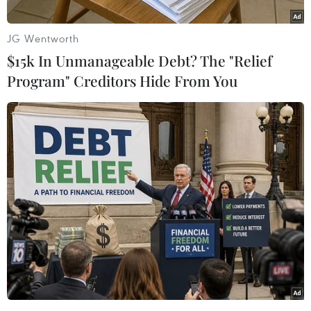
JG Wentworth
$15k In Unmanageable Debt? The "Relief
Program" Creditors Hide From You
[Bức tranh toàn cảnh vốn đầu tư nước ngoài
vào Việt Nam năm 2017]