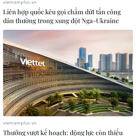
vietnamplus.vn
Liên hợp quốc kêu gọi chấm dứt tấn công
dân thường trong xung đột Nga-Ukraine
Ngân sách của Liên hợp quốc tiếp tục bị
cắt giảm giai đoạn 2018-2019
25/12/2017 07:35
Đại hội đồng Liên hợp quốc đã thông qua ngân sách trị
giá khoảng 5,396 tỷ USD trong giai đoạn 2018-2019,
thấp hơn so với con số 5,4 tỷ USD được Tổng Thư ký
Liên hợp quốc Antonio Guterres đề xuất.
vietnamplus.vn
Thưởng vượt kế hoạch: động lực còn thiếu