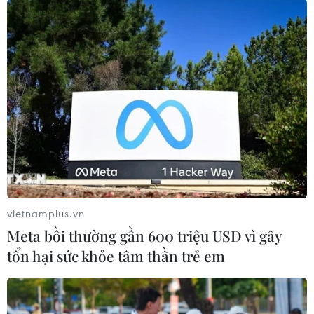
#Máy vi tính
#Máy tính bảng
#Trái phiếu Chính phủ
#Kho bạc Nhà nước
#Lãi suất
#Kỳ hạn Tổng cục Thống kê
#Doanh nghiệp giải thể
#Doanh nghiệp đăng ký mới
#Trái phiếu Chính phủ
#Kho bạc Nhà nước
#Lãi suất
#Kỳ hạn
#VN30F1710
#VN30F1711
#VN30F1712
#VN30F1803
#Tin tức mới nhất
#Tin tức 24h
#Tin tức mới nhất trong ngày
#Tin tức thời sự
#Tin tức hot
#Tin tức an ninh
#Tin tức hot
#An ninh
vietnamplus.vn
#An ninh Nghệ An
#Thời sự
#Thời sự hôm nay
Meta bồi thường gần 600 triệu USD vì gây
#Bản tin thời sự
#Tội phạm
#Truy nã
tổn hại sức khỏe tâm thần trẻ em
#Tội phạm hình sự
#Hình sự
#Công an
#Vụ án
#Phạm pháp
#Pháp luật
#Pháp đình
#Xã hội
#An ninh xã hội
#Chính trị
#VietnamPlus