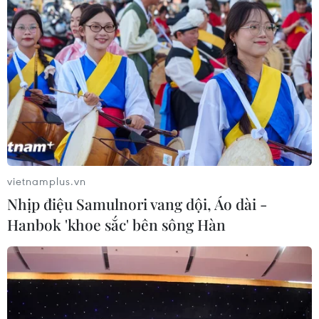
#Vietnam
#Plus
#Thoái vốn
#Cổ phần hóa
#Vốn FDI
#Hội nhập quốc tế
Bắc Ninh
Bình Dương
TP. Hà Nội
Khánh Hòa
Tp. Hồ Chí Minh
Thanh Hóa
Theo dõi VietnamPlus
vietnamplus.vn
Nhịp điệu Samulnori vang dội, Áo dài -
Hanbok 'khoe sắc' bên sông Hàn
TIN LIÊN QUAN