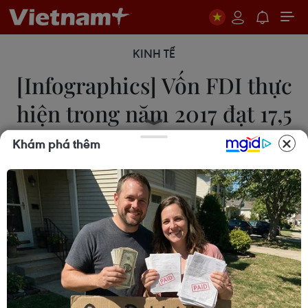
KINH TẾ
[Infographics] Vốn FDI thực
hiện trong năm 2017 đạt 17,5
tỷ USD
Khám phá thêm
Hạnh Nguyễn
25/12/2017 09:19
Báo cáo công bố từ Bộ Kế hoạch và Đầu tư, năm
2017, tổng vốn đăng ký cấp mới, tăng thêm và
góp vốn mua cổ phần của nhà nhà đầu tư nước
ngoài đạt 35,88 tỷ USD, trong đó vốn thực hiện đạt