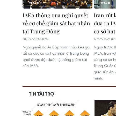
IAEA thông qua nghị quyết
Iran rút 
về cơ chế giám sát hạt nhân
đưa ra I
tại Trung Đông
cơ sở hạ
20/09/2025 00:40
19/09/2025 09:
Nghị quyết do Ai Cập soạn thảo kêu gọi
Ngay trước t
tất cả các cơ sở hạt nhân ở Trung Đông
IAEA, Iran rú
phải được đặt dưới hệ thống giám sát
công cơ sở h
của IAEA.
Trung Quốc ủ
giữa sức ép 
minh.