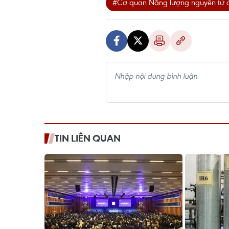
#Cơ quan Năng lượng nguyên tử q
TIN LIÊN QUAN