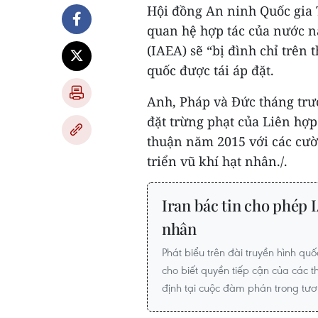
Hội đồng An ninh Quốc gia T
quan hệ hợp tác của nước n
(IAEA) sẽ “bị đình chỉ trên 
quốc được tái áp đặt.
Anh, Pháp và Đức tháng trư
đặt trừng phạt của Liên hợp
thuận năm 2015 với các cườ
triển vũ khí hạt nhân./.
Iran bác tin cho phép I
nhân
Phát biểu trên đài truyền hình qu
cho biết quyền tiếp cận của các t
định tại cuộc đàm phán trong tươn