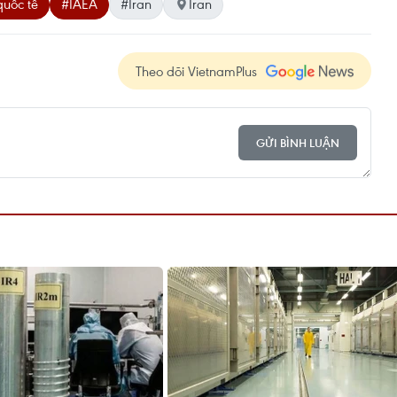
uốc tế
#IAEA
#Iran
Iran
Theo dõi VietnamPlus
GỬI BÌNH LUẬN