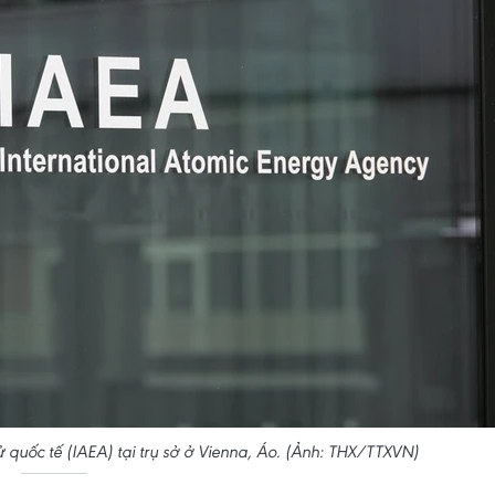
quốc tế (IAEA) tại trụ sở ở Vienna, Áo. (Ảnh: THX/TTXVN)