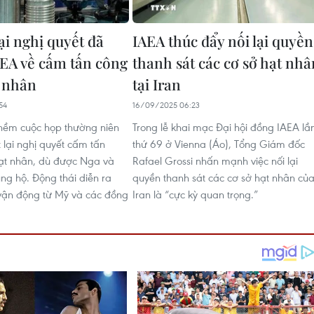
lại nghị quyết đã
IAEA thúc đẩy nối lại quyền
AEA về cấm tấn công
thanh sát các cơ sở hạt nhâ
t nhân
tại Iran
54
16/09/2025 06:23
hềm cuộc họp thường niên
Trong lễ khai mạc Đại hội đồng IAEA lầ
t lại nghị quyết cấm tấn
thứ 69 ở Vienna (Áo), Tổng Giám đốc
ạt nhân, dù được Nga và
Rafael Grossi nhấn mạnh việc nối lại
ng hộ. Động thái diễn ra
quyền thanh sát các cơ sở hạt nhân củ
vận động từ Mỹ và các đồng
Iran là “cực kỳ quan trọng.”