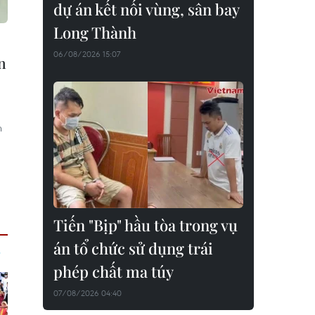
dự án kết nối vùng, sân bay
Long Thành
06/08/2026 15:07
n
n
a
Tiến "Bịp" hầu tòa trong vụ
án tổ chức sử dụng trái
phép chất ma túy
07/08/2026 04:40