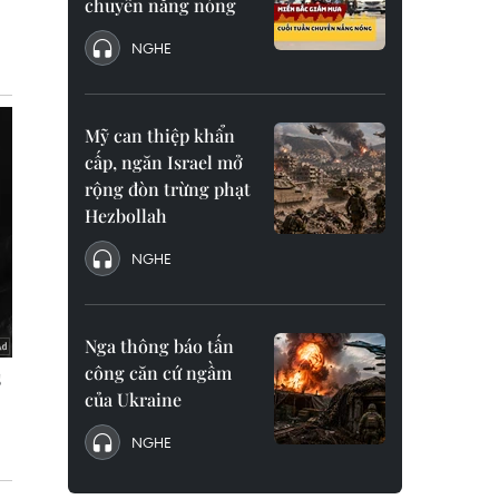
chuyển nắng nóng
NGHE
Mỹ can thiệp khẩn
cấp, ngăn Israel mở
rộng đòn trừng phạt
Hezbollah
NGHE
Nga thông báo tấn
công căn cứ ngầm
của Ukraine
NGHE