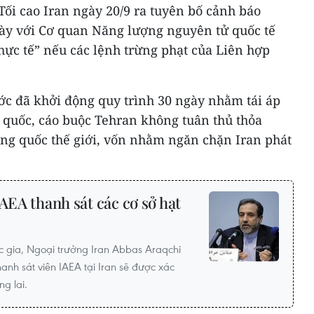
ối cao Iran ngày 20/9 ra tuyên bố cảnh báo
ày với Cơ quan Năng lượng nguyên tử quốc tế
thực tế” nếu các lệnh trừng phạt của Liên hợp
ớc đã khởi động quy trình 30 ngày nhằm tái áp
 quốc, cáo buộc Tehran không tuân thủ thỏa
ng quốc thế giới, vốn nhằm ngăn chặn Iran phát
AEA thanh sát các cơ sở hạt
ốc gia, Ngoại trưởng Iran Abbas Araqchi
hanh sát viên IAEA tại Iran sẽ được xác
g lai.