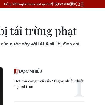
Tiếng Việt
English
Français
Español
中文
Русский
bị tái trừng phạt
của nước này với IAEA sẽ “bị đình chỉ
ĐỌC NHIỀU
Đợt tấn công mới của Mỹ gây nhiều thiệt
hại tại Iran