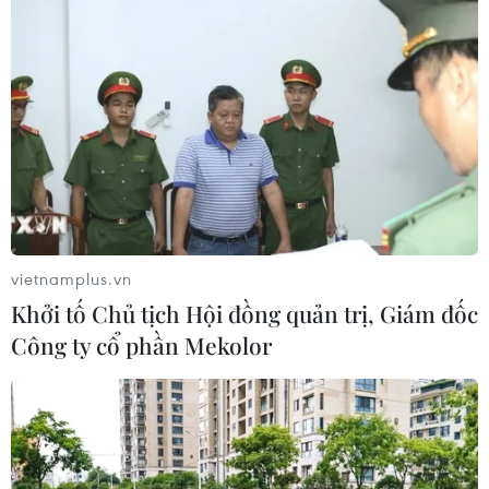
THỦY
Sở hữu trí tuệ
Quy định sử dụng
RSS
Hỗ trợ
Ngôn ngữ
TTXVN
Dịch vụ tin
Quảng cáo
Liên hệ
vietnamplus.vn
Khởi tố Chủ tịch Hội đồng quản trị, Giám đốc
Giấy phép số: 1374/GP-BTTTT do Bộ Thông tin và Truyền thông
Công ty cổ phần Mekolor
cấp ngày 11/9/2008.
Quảng cáo: Phó TBT Nguyễn Thị Tám: 093.5958688, Email:
tamvna@gmail.com
Điện thoại: (024) 39411349 - (024) 39411348, Fax: (024)
39411348