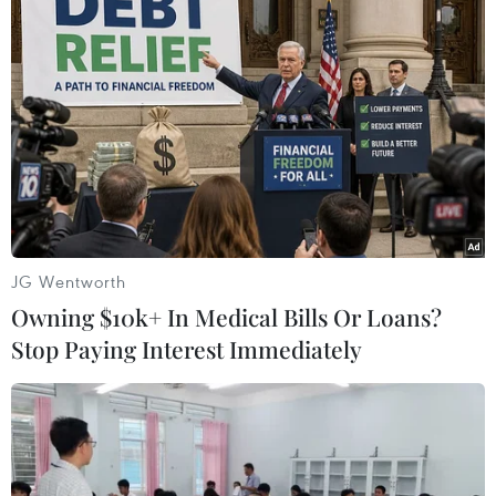
Iran và Oman đạt thỏa thuận về
tuyến vận tải thương mại qua eo biển
Hormuz
05/08/2026 22:43
Houthi bị nghi đứng sau vụ
tấn công đánh chìm tàu hàng Ấn Độ
trên Biển Đỏ
JG Wentworth
05/08/2026 15:29
Owning $10k+ In Medical Bills Or Loans?
Stop Paying Interest Immediately
Israel và Liban không đạt tiến triển
trong ngày đàm phán đầu tiên
05/08/2026 15:01