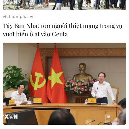
03/08/2026 15:59
vietnamplus.vn
Tây Ban Nha: 100 người thiệt mạng trong vụ
Làn sóng người Israel di cư ra nước
vượt biển ồ ạt vào Ceuta
ngoài vẫn ở mức kỷ lục
03/08/2026 11:32
Tín hiệu tích cực đối với tiến trình
phục hồi kinh tế của Syria
03/08/2026 07:22
Tổng thống Mỹ: Các bên đạt bước
tiến hướng tới chấm dứt xung đột với
Iran