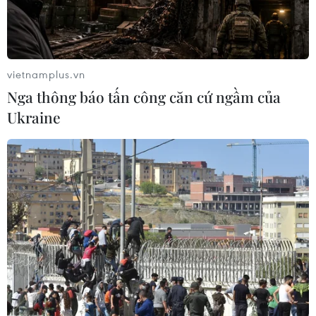
luận giải giáp vũ khí tại Gaza
04/08/2026 05:06
vietnamplus.vn
Iran đề xuất thành lập liên minh an
Nga thông báo tấn công căn cứ ngầm của
ninh giữa các nước Hồi giáo trong
Ukraine
khu vực
04/08/2026 03:21
Iran ra điều kiện gì với Mỹ
trước khi mở lại Eo biển Hormuz?
03/08/2026 16:12
Iran tuyên bố chưa đạt đủ điều kiện
để mở lại eo biển Hormuz