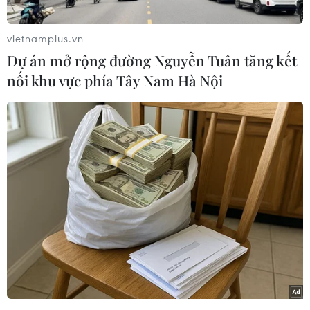
Tình báo Trung ương Mỹ(CIA) đã sử dụng chiếc
máy bay không người lái nói trên để do thám
vietnamplus.vn
cáccơ sở hạt nhân của Iran./.
Dự án mở rộng đường Nguyễn Tuân tăng kết
nối khu vực phía Tây Nam Hà Nội
(Vietnam+)