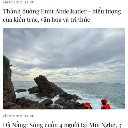
vietnamplus.vn
Thánh đường Emir Abdelkader - biểu tượng
của kiến trúc, văn hóa và tri thức
Phái đoàn Iran đến Saudi Arabia chuẩn bị
mở cửa trở lại đại sứ quán
vietnamplus.vn
12/04/2023 11:05
Đà Nẵng: Sóng cuốn 4 người tại Mũi Nghê, 3