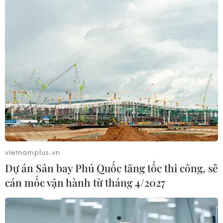
Iran "nhận đề xuất" triển khai đường bay
tới Saudi Arabia
23/04/2023 23:58
Trước đó, tại cuộc họp ở Bắc Kinh hồi đầu tháng Tư,
Ngoại trưởng Iran và người đồng cấp Saudi Arabia đã
ký một tuyên bố chung khẳng định việc nối lại quan hệ
ngoại giao có hiệu lực ngay lập tức.
vietnamplus.vn
Dự án Sân bay Phú Quốc tăng tốc thi công, sẽ
cán mốc vận hành từ tháng 4/2027