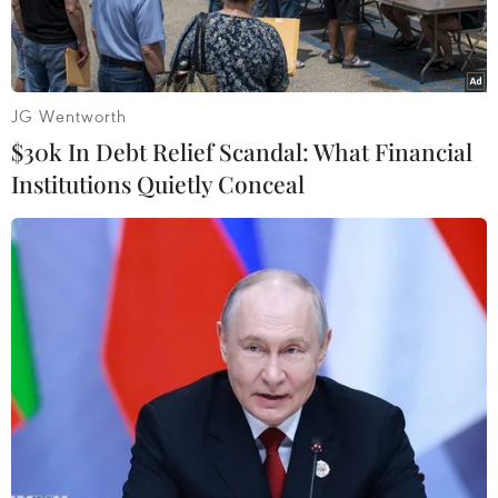
JG Wentworth
$30k In Debt Relief Scandal: What Financial
Institutions Quietly Conceal
Ngoại trưởng Iran Hossein Amir-Abdollahian (phải) và Ngoại
trưởng Saudi Arabia Faisal bin Farhan tại cuộc gặp ở Tehran
ngày 17/6/2023. (Ảnh: AFP/TTXVN)
Ngày 17/6, Tehran và Riyadh đã tiến thêm một
bước đến mục tiêu bình thường hóa quan hệ