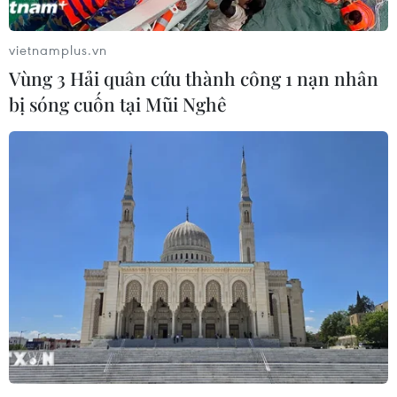
vietnamplus.vn
Vùng 3 Hải quân cứu thành công 1 nạn nhân
bị sóng cuốn tại Mũi Nghê
Iran và Saudi Arabia xúc tiến cuộc gặp
cấp ngoại trưởng
27/03/2023 12:16
Ngoại trưởng Iran và người đồng cấp Saudi Arabia
điện đàm thảo luận tình hình mới nhất của thỏa thuận
Tehran-Riyadh và trao đổi quan điểm về việc tổ chức
cuộc gặp song phương trong tháng lễ Ramadan.