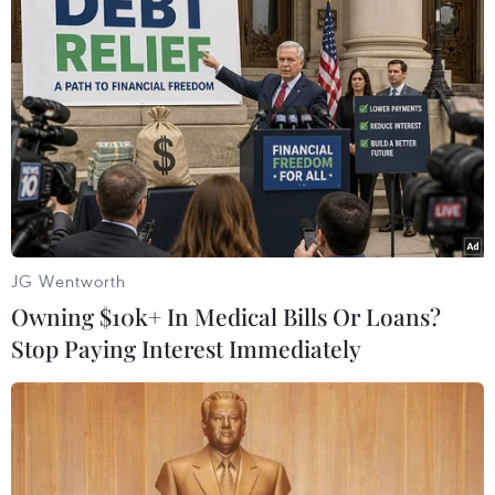
JG Wentworth
Owning $10k+ In Medical Bills Or Loans?
#Hossein Amir-Abdollahian
#Faisal bin Farhan
Stop Paying Interest Immediately
#Đại sứ quán
#bình thường hóa
Arập Xêút
Iran