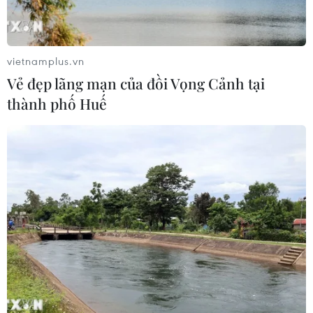
tiếp về giải giáp Hezbollah
04/08/2026 14:56
vietnamplus.vn
Vẻ đẹp lãng mạn của đồi Vọng Cảnh tại
Israel và Hội đồng Hòa bình thảo
thành phố Huế
luận giải giáp vũ khí tại Gaza
04/08/2026 05:06
Iran đề xuất thành lập liên minh an
ninh giữa các nước Hồi giáo trong
khu vực
04/08/2026 03:21
Iran ra điều kiện gì với Mỹ