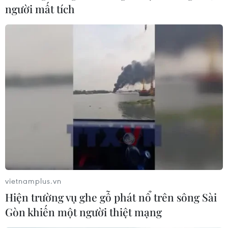
Thông báo của Iran được đưa ra vài ngày sau khi phái
người mất tích
đoàn của Saudi Arabia thực hiện chuyến thăm tương tự
tới Tehran, giữa lúc hai bên nỗ lực khôi phục quan hệ
nhờ vai trò trung gian của Trung Quốc.
vietnamplus.vn
Hiện trường vụ ghe gỗ phát nổ trên sông Sài
Gòn khiến một người thiệt mạng