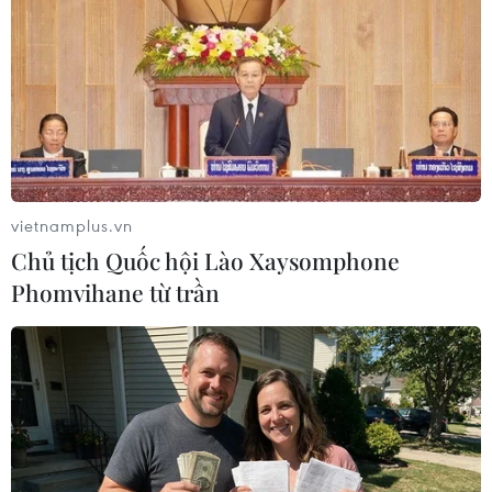
Theo dõi VietnamPlus
TIN LIÊN QUAN
vietnamplus.vn
Chủ tịch Quốc hội Lào Xaysomphone
Phomvihane từ trần