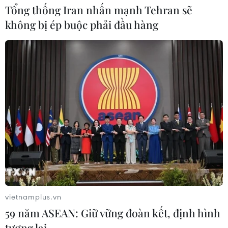
03/08/2026 07:22
Tổng thống Iran nhấn mạnh Tehran sẽ
không bị ép buộc phải đầu hàng
Tổng thống Mỹ: Các bên đạt bước
tiến hướng tới chấm dứt xung đột với
Iran
03/08/2026 06:24
Tổng thống Trump thông báo thời
điểm Mỹ nối lại đàm phán với Iran
03/08/2026 00:50
Xem thêm
vietnamplus.vn
59 năm ASEAN: Giữ vững đoàn kết, định hình
tương lai