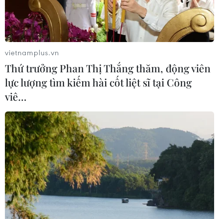
Italy có thể tham gia cơ chế xác minh
giải giáp Hezbollah tại Nam Liban
04/08/2026 22:42
vietnamplus.vn
Thứ trưởng Phan Thị Thắng thăm, động viên
Iran-Oman đàm phán thiết lập tuyến
lực lượng tìm kiếm hài cốt liệt sĩ tại Công
hàng hải mới qua eo biển Hormuz
viê…
04/08/2026 22:42
Cố vấn quân sự Iran tiết lộ
sốc, tuyên bố hàng trăm binh sĩ Mỹ
đã thiệt mạng
04/08/2026 15:51
Liban và Israel nối lại đàm phán trực