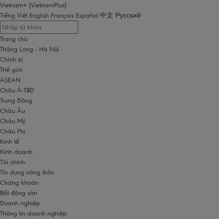
Vietnam+ (VietnamPlus)
Tiếng Việt
English
Français
Español
中文
Русский
Trang chủ
Thăng Long - Hà Nội
Chính trị
Thế giới
ASEAN
Châu Á-TBD
Trung Đông
Châu Âu
Châu Mỹ
Châu Phi
Kinh tế
Kinh doanh
Tài chính
Tín dụng nông thôn
Chứng khoán
Bất động sản
Doanh nghiệp
Thông tin doanh nghiệp