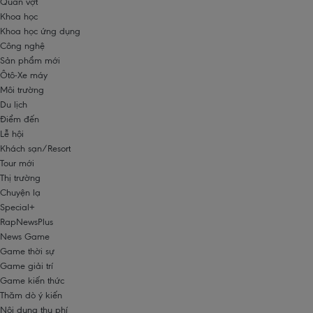
Quần vợt
Khoa học
Khoa học ứng dụng
Công nghệ
Sản phẩm mới
Ôtô-Xe máy
Môi trường
Du lịch
Điểm đến
Lễ hội
Khách sạn/Resort
Tour mới
Thị trường
Chuyện lạ
Special+
RapNewsPlus
News Game
Game thời sự
Game giải trí
Game kiến thức
Thăm dò ý kiến
Nội dung thu phí