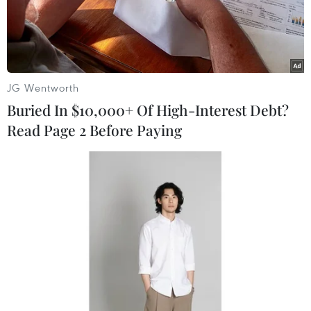
Chiến lược bán dẫn của Ấn Độ và những gợi mở
cho Việt Nam
10/08/2026 03:59
JG Wentworth
Tổng Bí thư, Chủ tịch nước Tô Lâm: Việt Nam-
Buried In $10,000+ Of High-Interest Debt?
Australia xây dựng, triển khai chiến lược kết nối
Read Page 2 Before Paying
khoa học, công nghệ và đổi mới sáng tạo tầm nhìn
dài hạn
10/08/2026 03:04
Bộ trưởng Ngoại giao Winston Peters: Việt Nam là
đối tác quan trọng của New Zealand
10/08/2026 02:43
Hàn Quốc lại xảy ra sự cố rò rỉ thông tin cá nhân
lớn