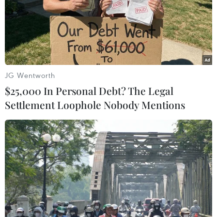
(TTXVN/Vietnam+)
JG Wentworth
$25,000 In Personal Debt? The Legal
Settlement Loophole Nobody Mentions
#Chính phủ Kenya
#Kelvin Kiptum
#Lễ tang
#giải chạy marathon
#Ngôi sao
điền kinh
#Tai nạn giao thông
Facebook
Twitter
Lưu bài viết
Copy link
Theo dõi VietnamPlus
Tin liên quan