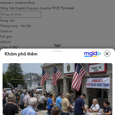
Vietnam+ (VietnamPlus)
Tiếng Việt
English
Français
Español
中文
Русский
Trang chủ
Thăng Long - Hà Nội
Chính trị
Thế giới
ASEAN
Châu Á-TBD
Trung Đông
Khám phá thêm
Châu Âu
Châu Mỹ
Châu Phi
Kinh tế
Kinh doanh
Tài chính
Tín dụng nông thôn
Chứng khoán
Bất động sản
Doanh nghiệp
Thông tin doanh nghiệp