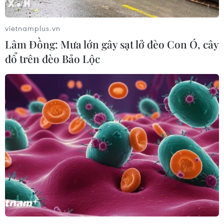
Paula Ivan xác lập vào năm 1988.
vietnamplus.vn
Lâm Đồng: Mưa lớn gây sạt lở đèo Con Ó, cây
đổ trên đèo Bảo Lộc