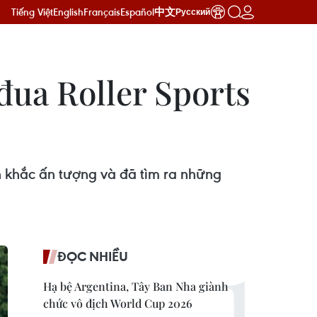
Tiếng Việt
English
Français
Español
中文
Русский
đua Roller Sports
h khắc ấn tượng và đã tìm ra những
ĐỌC NHIỀU
Hạ bệ Argentina, Tây Ban Nha giành
chức vô địch World Cup 2026