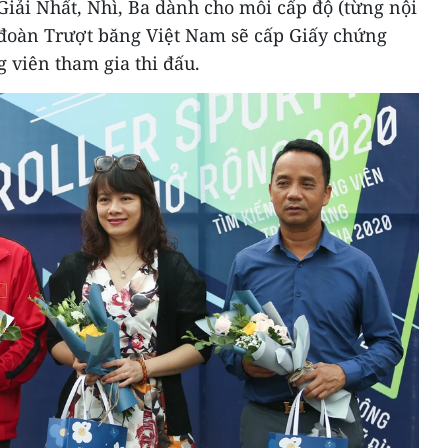
Giải Nhất, Nhì, Ba dành cho mỗi cấp độ (từng nội
đoàn Trượt băng Việt Nam sẽ cấp Giấy chứng
g viên tham gia thi đấu.