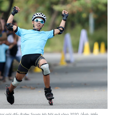
ại giải đấu Roller Sports Hà Nội mở rộng 2020. (Ảnh: Hiển