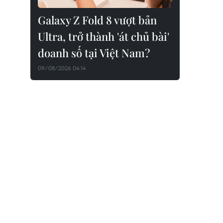
Galaxy Z Fold 8 vượt bản
Ultra, trở thành 'át chủ bài'
doanh số tại Việt Nam?
09/08/2026 04:14