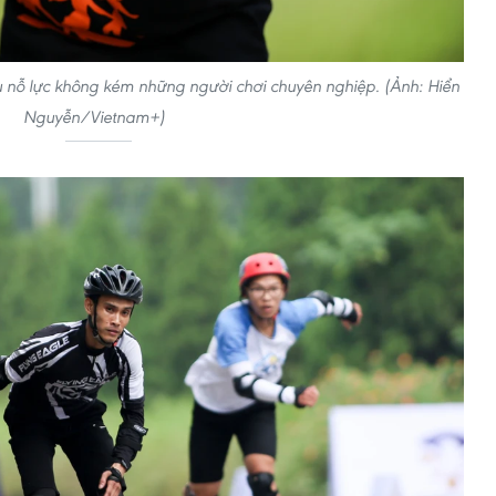
ấu nỗ lực không kém những người chơi chuyên nghiệp. (Ảnh: Hiển
Nguyễn/Vietnam+)