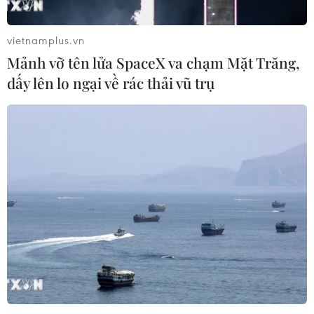
trái phép ven sông Đuống, đổ trực tiếp hơn 6,7 tấn chất
thải nguy hại, gây nguy cơ ô nhiễm trọng nguồn nước.
vietnamplus.vn
Mảnh vỡ tên lửa SpaceX va chạm Mặt Trăng,
dấy lên lo ngại về rác thải vũ trụ