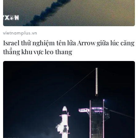
vietnamplus.vn
Israel thử nghiệm tên lửa Arrow giữa lúc căng
thẳng khu vực leo thang
Phát hiện 2 xưởng phân kim xả hơn 6,7 tấn
chất thải nguy hại ra sông Đuống
28/01/2026 04:54
Công an Hà Nội phát hiện, xử lý hai xưởng phân kim