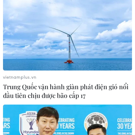
về an toàn số
Đắk Lắk: Án phạt nghiêm minh với đối tượng
phá hoại đoàn kết dân tộc
TIN LIÊN QUAN
vietnamplus.vn
Trung Quốc vận hành giàn phát điện gió nổi
đầu tiên chịu được bão cấp 17