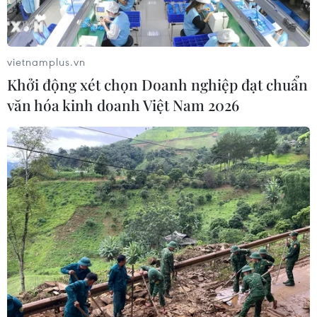
24 năm tù cho 2 vợ chồng tổ
chức “bay lắc” tại Hà Nội
06/08/2026 03:46
vietnamplus.vn
Khởi động xét chọn Doanh nghiệp đạt chuẩn
văn hóa kinh doanh Việt Nam 2026
Khởi tố thêm 6 đối tượng vụ lập
khống hồ sơ bảo hiểm y tế ở Đắk Lắk
05/08/2026 14:55
Vận chuyển quá cảnh hàng giả và
xâm phạm sở hữu trí tuệ diễn biến
phức tạp
05/08/2026 13:44