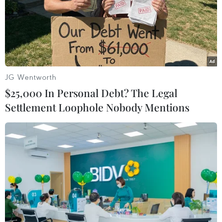
Đặc biệt, để che giấu hành vi vi phạm về môi
trường và đối phó hoạt động thanh, kiểm tra của
cơ quan chức năng, Công ty Nam Đức đã ký hợp
đồng quan trắc môi trường định kỳ với Viện
Khoa học môi trường và sức khỏe cộng đồng.
JG Wentworth
$25,000 In Personal Debt? The Legal
Settlement Loophole Nobody Mentions