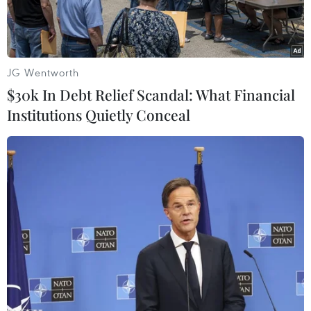
trường...
JG Wentworth
$30k In Debt Relief Scandal: What Financial
Institutions Quietly Conceal
Các đối tượng trong vụ án tại cơ quan công an. (Ảnh: TTXVN
phát)
Ngày 15/6, Công an thành phố Hà Nội cho biết
Cơ quan Cảnh sát điều tra (Công an thành phố