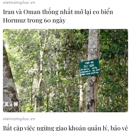
vietnamplus.vn
Iran và Oman thống nhất mở lại eo biển
Hormuz trong 60 ngày
vietnamplus.vn
Bất cập việc ngừng giao khoán quản lý, bảo vệ