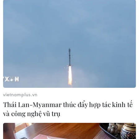
hoạt động mạ kim loại, gia công cơ khí.
Sau đó, đối tượng này chỉ đạo Đỗ Duy Cao
(Trưởng ban Quản lý vận hành Khu công
nghiệp Quang Minh) cùng Nguyễn Hữu Cường
(chuyên viên xử lý nước thải) tạo điều kiện cho
các doanh nghiệp tiếp tục đấu nối, xả nước thải
vượt quy chuẩn vào hệ thống xử lý tập trung.
vietnamplus.vn
Thái Lan-Myanmar thúc đẩy hợp tác kinh tế
và công nghệ vũ trụ