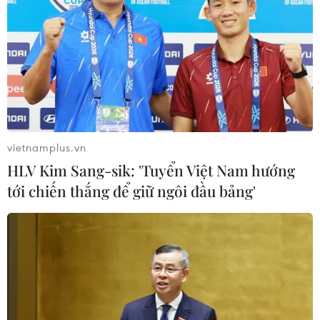
Đồng Nai phát hiện công ty chế biến mủ
cao su xả thải trái phép
14/05/2026 10:29
vietnamplus.vn
Lực lượng chức năng phát hiện công ty đang hoạt động
HLV Kim Sang-sik: 'Tuyển Việt Nam hướng
chế biến mủ cao su, phát sinh nước thải chưa qua xử lý
tới chiến thắng để giữ ngôi đầu bảng'
và xả trực tiếp ra môi trường tại khu vực Suối Rạt, thuộc
ấp Quân Y, xã Tân Lợi.