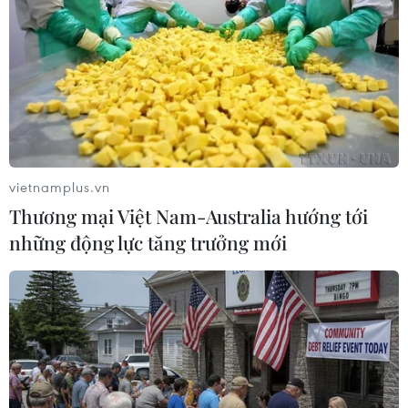
#tăng trưởng kinh tế
#Ngân hàng Nhà nước
#dư nợ tín dụng
Theo dõi VietnamPlus
vietnamplus.vn
Thương mại Việt Nam-Australia hướng tới
những động lực tăng trưởng mới
TIN LIÊN QUAN