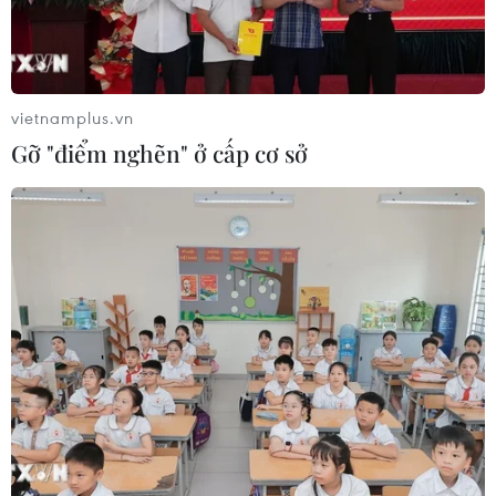
vietnamplus.vn
Gỡ "điểm nghẽn" ở cấp cơ sở