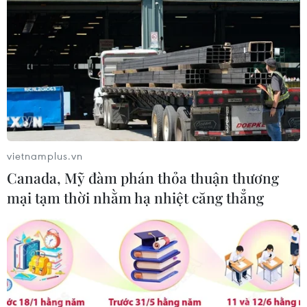
Hướng tới mục tiêu quy mô dự trữ
đạt 1% GDP vào năm 2030
06/08/2026 10:23
NAPAS, BIDV và Weixin Pay mở rộng
thanh toán QR Việt Nam-Trung
vietnamplus.vn
Quốc
Canada, Mỹ đàm phán thỏa thuận thương
06/08/2026 07:34
mại tạm thời nhằm hạ nhiệt căng thẳng
Làn sóng tấn công mạng nhằm vào
các quỹ đầu cơ lớn của Mỹ
06/08/2026 06:47