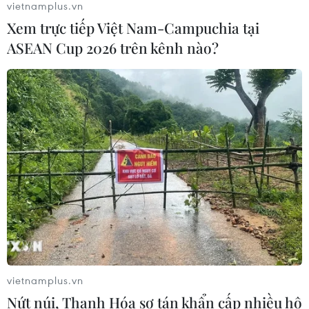
tiễn
vietnamplus.vn
Xem trực tiếp Việt Nam-Campuchia tại
04/08/2026 13:10
ASEAN Cup 2026 trên kênh nào?
Đề xuất 5 nhóm chính sách sửa đổi
Luật Trưng mua, trưng dụng tài sản
04/08/2026 11:56
UBS bị phạt 125 triệu USD vì vi phạm
luật chống rửa tiền
04/08/2026 04:58
Xem thêm
vietnamplus.vn
Nứt núi, Thanh Hóa sơ tán khẩn cấp nhiều hộ