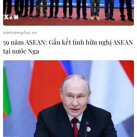
vietnamplus.vn
59 năm ASEAN: Gắn kết tình hữu nghị ASEAN
tại nước Nga
Hiệu quả của Đề án tín dụng chính sách
cho vay tiêu dùng
28/03/2021 02:19
Đề án cho vay tiêu dùng từ nguồn vốn ngân sách địa
phương của Kon Tum đã góp phần ngăn chặn, đẩy lùi