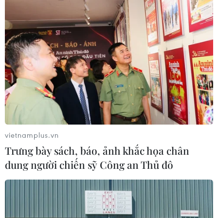
Google Wallet cho phép phụ huynh
thiết lập số dư an toàn của con cái
06/08/2026 23:44
NAPAS và KiotViet hợp tác mở rộng
hệ sinh thái thanh toán VietQR
06/08/2026 14:03
vietnamplus.vn
Trưng bày sách, báo, ảnh khắc họa chân
dung người chiến sỹ Công an Thủ đô
BIDV chốt ngày chia 498 triệu cổ
phiếu, tăng vốn điều lệ lên 77.783 tỷ
đồng
06/08/2026 13:42