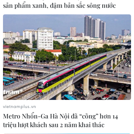
sản phẩm xanh, đậm bản sắc sông nước
Hỗ trợ nông dân, tháo gỡ khó khăn về vốn
vay trong nông nghiệp
29/05/2022 12:47
Thực hiện các chủ trương, chính sách của Đảng, Nhà
nước về phát triển nông nghiệp, nông thôn, nông dân,
Ngân hàng Nhà nước đã có nhiều chính sách khuyến
khích đầu tư tín dụng, tháo gỡ khó khăn về vốn.
vietnamplus.vn
Metro Nhổn-Ga Hà Nội đã “cõng” hơn 14
triệu lượt khách sau 2 năm khai thác