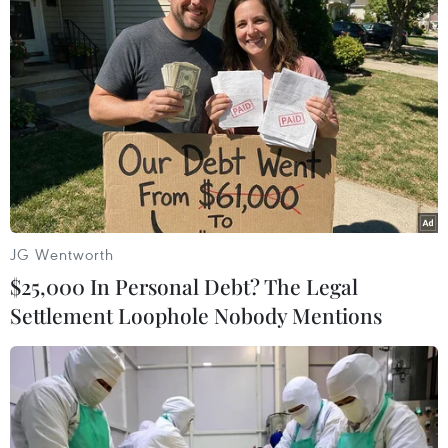
tế./.
(TTXVN/Vietnam+)
JG Wentworth
$25,000 In Personal Debt? The Legal
Settlement Loophole Nobody Mentions
#vốn tín dụng
#bất động sản
#chứng khoán