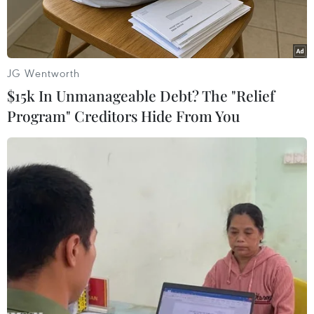
JG Wentworth
$15k In Unmanageable Debt? The "Relief
Program" Creditors Hide From You
Ảnh minh họa. (Ảnh: CTV/Vietnam+)
Tại văn bản trả lời đại biểu Quốc hội tỉnh Bình
Dương, Thống đốc Ngân hàng Nhà nước
Nguyễn Thị Hồng cho biết các giải pháp đang
hướng dòng vốn tín dụng vào sản xuất kinh