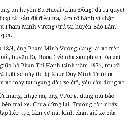
 Công an huyện Đạ Huoai (Lâm Đồng) đã ra quyết
hoại tài sản để điều tra, làm rõ hành vi chặn
 sư Phạm Minh Vương (trú tại huyện Bảo Lâm)
 qua.
ưa 18/4, ông Phạm Minh Vương đang lái xe trên
uối, huyện Đạ Huoai) về nhà sau phiên tòa xét
 giữa bà Phan Thị Hạnh (sinh năm 1971, trú xã
à luật sư này thì bị Khúc Duy Minh Trường
ển xe máy tạt ngang đầu xe ôtô, yêu cầu dừng xe.
hửi mắng, nhục mạ ông Vương, dùng mũ bảo
 bên trái xe. Chưa dừng lại, Trường còn nhảy
đạp liên tục, làm vỡ nát kính chắn gió xe của