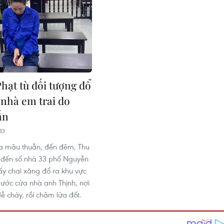
Phạt tù đối tượng đổ
 nhà em trai do
ẫn
33
ra mâu thuẫn, đến đêm, Thu
 đến số nhà 33 phố Nguyễn
lấy chai xăng đổ ra khu vực
trước cửa nhà anh Thịnh, nơi
ễ cháy, rồi châm lửa đốt.