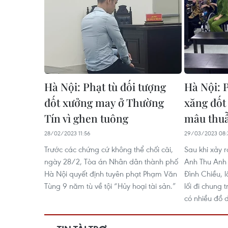
Hà Nội: Phạt tù đối tượng
Hà Nội: 
đốt xưởng may ở Thường
xăng đốt
Tín vì ghen tuông
mâu thu
28/02/2023 11:56
29/03/2023 08:
Trước các chứng cứ không thể chối cãi,
Sau khi xảy 
ngày 28/2, Tòa án Nhân dân thành phố
Anh Thu Anh
Hà Nội quyết định tuyên phạt Phạm Văn
Đình Chiều, 
Tùng 9 năm tù về tội “Hủy hoại tài sản.”
lối đi chung 
có nhiều đồ d