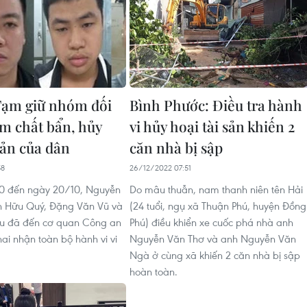
Tạm giữ nhóm đối
Bình Phước: Điều tra hành
m chất bẩn, hủy
vi hủy hoại tài sản khiến 2
sản của dân
căn nhà bị sập
58
26/12/2022 07:51
10 đến ngày 20/10, Nguyễn
Do mâu thuẫn, nam thanh niên tên Hải
n Hữu Quý, Đặng Văn Vũ và
(24 tuổi, ngụ xã Thuận Phú, huyện Đồng
ếu đã đến cơ quan Công an
Phú) điều khiển xe cuốc phá nhà anh
ai nhận toàn bộ hành vi vi
Nguyễn Văn Thơ và anh Nguyễn Văn
Ngà ở cùng xã khiến 2 căn nhà bị sập
hoàn toàn.