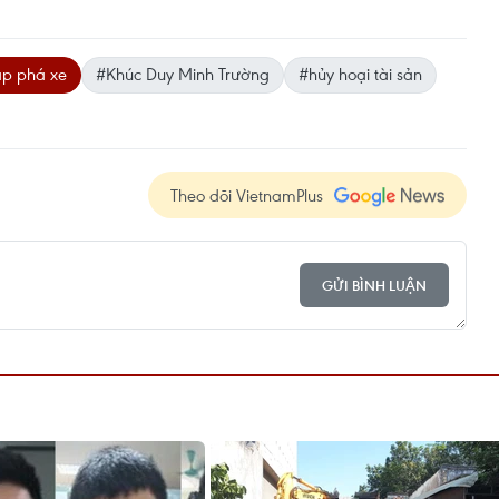
p phá xe
#Khúc Duy Minh Trường
#hủy hoại tài sản
Theo dõi VietnamPlus
GỬI BÌNH LUẬN