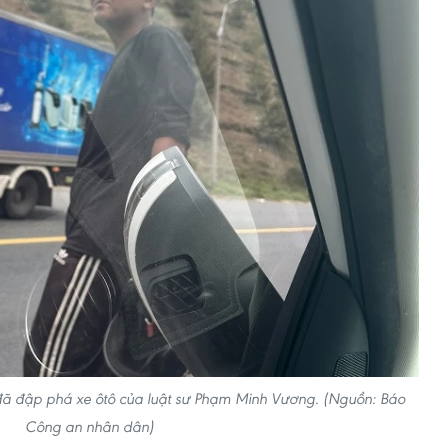
đã đập phá xe ôtô của luật sư Phạm Minh Vương. (Nguồn: Báo
Công an nhân dân)