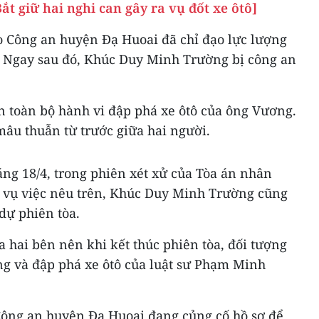
t giữ hai nghi can gây ra vụ đốt xe ôtô]
o Công an huyện Đạ Huoai đã chỉ đạo lực lượng
. Ngay sau đó, Khúc Duy Minh Trường bị công an
 toàn bộ hành vi đập phá xe ôtô của ông Vương.
âu thuẫn từ trước giữa hai người.
áng 18/4, trong phiên xét xử của Tòa án nhân
 vụ việc nêu trên, Khúc Duy Minh Trường cũng
dự phiên tòa.
 hai bên nên khi kết thúc phiên tòa, đối tượng
ng và đập phá xe ôtô của luật sư Phạm Minh
 Công an huyện Đạ Huoai đang củng cố hồ sơ để