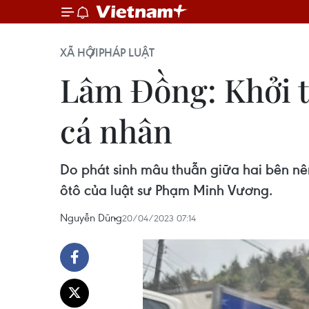
XÃ HỘI
PHÁP LUẬT
Lâm Đồng: Khởi t
cá nhân
Do phát sinh mâu thuẫn giữa hai bên nê
ôtô của luật sư Phạm Minh Vương.
Nguyễn Dũng
20/04/2023 07:14