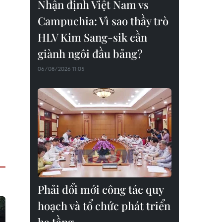
Nhận định Việt Nam vs
Campuchia: Vì sao thầy trò
HLV Kim Sang-sik cần
giành ngôi đầu bảng?
06/08/2026 11:05
Phải đổi mới công tác quy
hoạch và tổ chức phát triển