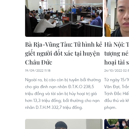
Bà Rịa-Vũng Tàu: Tử hình kẻ
Hà Nội: 
giết người đốt xác tại huyện
tượng né
Châu Đức
hoại tài 
19/09/2022 11:18
24/10/2022 02:
Ngoài ra, bị cáo còn bị tuyên bồi thường
Từ ngày 15/
cho gia đình nạn nhân Đ.T.K.O 238,5
Văn Đạt, Trầ
triệu đồng và tài sản bị hủy hoại trị giá
Trịnh Đắc Hi
hơn 13,3 triệu đồng; bồi thường cho nạn
đầu thú và kh
nhân D.T.H.M 332,7 triệu đồng.
phạm.