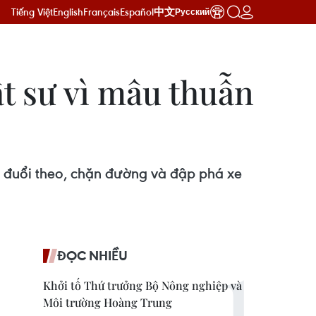
Tiếng Việt
English
Français
Español
中文
Русский
t sư vì mâu thuẫn
ã đuổi theo, chặn đường và đập phá xe
ĐỌC NHIỀU
Khởi tố Thứ trưởng Bộ Nông nghiệp và
Môi trường Hoàng Trung