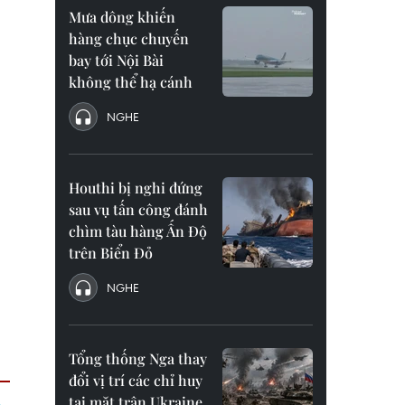
Mưa dông khiến
hàng chục chuyến
bay tới Nội Bài
không thể hạ cánh
NGHE
Houthi bị nghi đứng
sau vụ tấn công đánh
chìm tàu hàng Ấn Độ
trên Biển Đỏ
NGHE
Tổng thống Nga thay
đổi vị trí các chỉ huy
tại mặt trận Ukraine