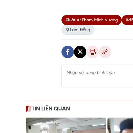
#luật sư Phạm Minh Vương
#đậ
Lâm Đồng
TIN LIÊN QUAN