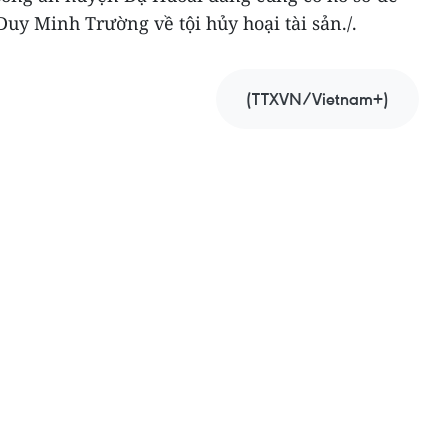
Duy Minh Trường về tội hủy hoại tài sản./.
(TTXVN/Vietnam+)