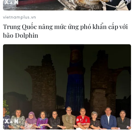
vietnamplus.vn
Trung Quốc nâng mức ứng phó khẩn cấp với
bão Dolphin
Tổ chức Save the Children ngừng mọi
hoạt động ở miền Bắc Yemen
26/10/2023 23:26
Động thái trên diễn ra sau thông tin về việc ông Hisham
al-Hakimi - Giám đốc bộ phận an ninh và an toàn của
tổ chức - đã tử vong khi đang bị giam giữ ở thủ đô của
Yemen.
TIN CÙNG CHUYÊN MỤC