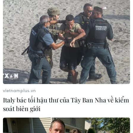
Năm 2015, liên minh các quốc gia Arab do
Saudi Arabia đứng đầu can thiệp vào Yemen để
hỗ trợ chính quyền Tổng thống Hadi khôi phục
quyền lực. Hiện Houthi vẫn kiểm soát phần lớn
lãnh thổ Yemen.
Bất ổn an ninh và kinh tế đã đẩy hơn 60% trong
số 33 triệu người dân Yemen rơi xuống dưới
mức nghèo khổ.
Cuộc sống tại đây vẫn hết sức khó khăn mặc dù
đã có lệnh ngừng bắn do Liên hợp quốc làm
vietnamplus.vn
trung gian từ tháng 4/2022./.
Italy bác tối hậu thư của Tây Ban Nha về kiểm
soát biên giới
Cảnh báo tình trạng khẩn
cấp về giáo dục tại Yemen