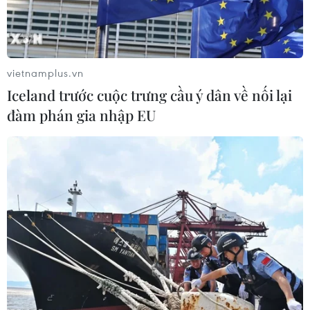
Cảnh báo tình trạng khẩn cấp về giáo dục
vietnamplus.vn
tại Yemen
Iceland trước cuộc trưng cầu ý dân về nối lại
25/03/2024 15:01
đàm phán gia nhập EU
Trong báo cáo công bố ngày 25/3, Tổ chức Cứu trợ Trẻ
em (Save the Children) cho biết xung đột kéo dài gần 1
thập kỷ tại Yemen đã khiến khoảng 4,5 triệu trẻ em
không thể đến trường.