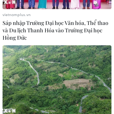
Nước thải từ máy bay có thể giúp
phát hiện sớm nguy cơ đại dịch
vietnamplus.vn
06/08/2026 22:30
Sáp nhập Trường Đại học Văn hóa, Thể thao
và Du lịch Thanh Hóa vào Trường Đại học
Hồng Đức
Tây Ban Nha: 100 người thiệt mạng
trong vụ vượt biển ồ ạt vào Ceuta
06/08/2026 16:03
Đức tuyên án chung thân đối tượng
gây vụ lao xe vào đám đông ở
Munich
06/08/2026 15:57
Italy và Hy Lạp trở thành điểm nóng