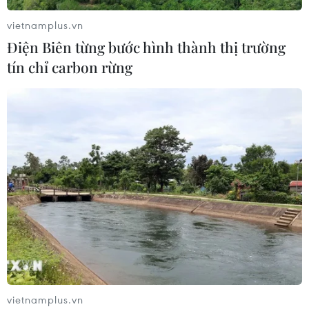
của virus Tây sông Nile
vietnamplus.vn
06/08/2026 13:24
Điện Biên từng bước hình thành thị trường
tín chỉ carbon rừng
Bão Dolphin hướng vào miền Đông
Trung Quốc, cảnh báo mưa lớn trên
diện rộng
06/08/2026 08:36
Làn sóng tấn công mạng nhằm vào
các quỹ đầu cơ lớn của Mỹ
06/08/2026 06:47
Anh công bố kết quả điều tra ban
vietnamplus.vn