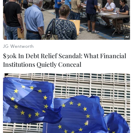
dịch quân sự của Houthi nhằm vào Israel
16/08/2024 05:31
Thủ lĩnh nhóm Houthi tại Yemen thông báo 73 người đã
thiệt mạng và 181 người bị thương tại nước này kể từ khi
Houthi phát động chiến dịch quân sự nhằm vào Israel
JG Wentworth
vào tháng 10/2023.
$30k In Debt Relief Scandal: What Financial
Institutions Quietly Conceal