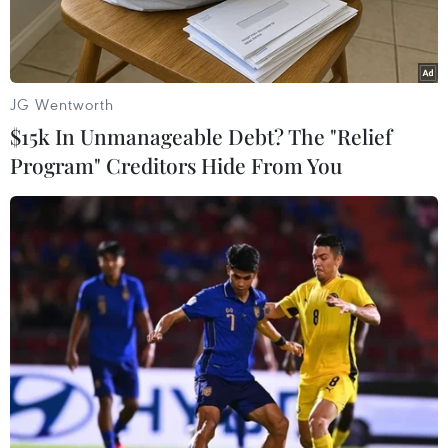
JG Wentworth
$15k In Unmanageable Debt? The "Relief
Program" Creditors Hide From You
Trẻ em lấy nước sinh hoạt tại một trại tị nạn ở tỉnh Hodeida,
Yemen. (Ảnh: AFP/TTXVN)
Một báo cáo được Liên hợp quốc công bố ngày
18/8 đã gióng lên hồi chuông báo động về tình
trạng suy dinh dưỡng nghiêm trọng ở trẻ em