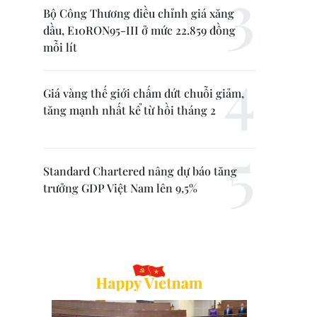
Bộ Công Thương điều chỉnh giá xăng
dầu, E10RON95-III ở mức 22.859 đồng
mỗi lít
Giá vàng thế giới chấm dứt chuỗi giảm,
tăng mạnh nhất kể từ hồi tháng 2
Standard Chartered nâng dự báo tăng
trưởng GDP Việt Nam lên 9,5%