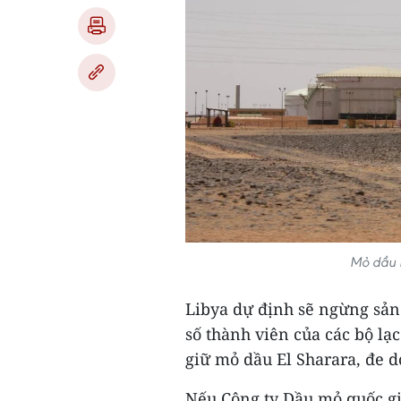
Mỏ dầu E
Libya dự định sẽ ngừng sản
số thành viên của các bộ l
giữ mỏ dầu El Sharara, đe 
Nếu Công ty Dầu mỏ quốc gia