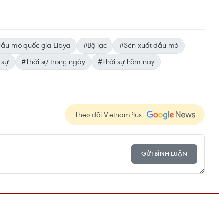
ầu mỏ quốc gia Libya
#Bộ lạc
#Sản xuất dầu mỏ
 sự
#Thời sự trong ngày
#Thời sự hôm nay
Theo dõi VietnamPlus
GỬI BÌNH LUẬN