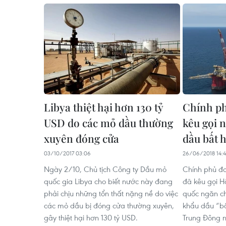
Libya thiệt hại hơn 130 tỷ
Chính ph
USD do các mỏ dầu thường
kêu gọi 
xuyên đóng cửa
dầu bất 
03/10/2017 03:06
26/06/2018 14:
Ngày 2/10, Chủ tịch Công ty Dầu mỏ
Chính phủ đo
quốc gia Libya cho biết nước này đang
đã kêu gọi H
phải chịu những tổn thất nặng nề do việc
quốc ngăn c
các mỏ dầu bị đóng cửa thường xuyên,
khẩu dầu “b
gây thiệt hại hơn 130 tỷ USD.
Trung Đông n