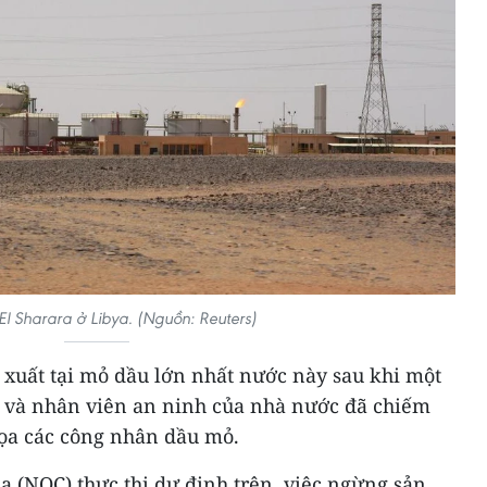
l Sharara ở Libya. (Nguồn: Reuters)
 xuất tại mỏ dầu lớn nhất nước này sau khi một
ạc và nhân viên an ninh của nhà nước đã chiếm
dọa các công nhân dầu mỏ.
 (NOC) thực thi dự định trên, việc ngừng sản