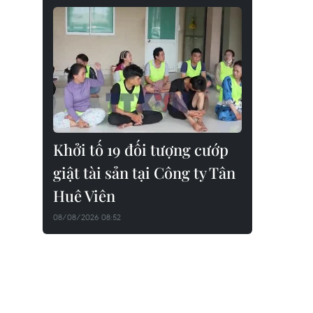
Khởi tố 19 đối tượng cướp
giật tài sản tại Công ty Tân
Huê Viên
08/08/2026 08:52