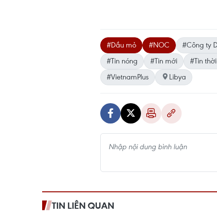
#Dầu mỏ
#NOC
#Công ty D
#Tin nóng
#Tin mới
#Tin thời
#VietnamPlus
Libya
TIN LIÊN QUAN