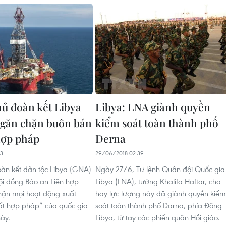
ủ đoàn kết Libya
Libya: LNA giành quyền
ngăn chặn buôn bán
kiểm soát toàn thành phố
hợp pháp
Derna
43
29/06/2018 02:39
àn kết dân tộc Libya (GNA)
Ngày 27/6, Tư lệnh Quân đội Quốc gia
ội đồng Bảo an Liên hợp
Libya (LNA), tướng Khalifa Haftar, cho
hặn mọi hoạt động xuất
hay lực lượng này đã giành quyền kiểm
ất hợp pháp” của quốc gia
soát toàn thành phố Darna, phía Đông
ày.
Libya, từ tay các phiến quân Hồi giáo.