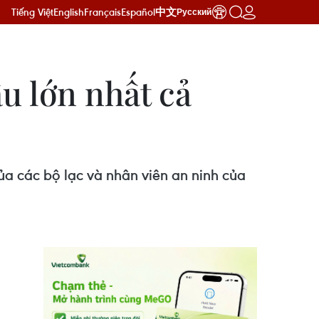
Tiếng Việt
English
Français
Español
中文
Русский
u lớn nhất cả
ủa các bộ lạc và nhân viên an ninh của