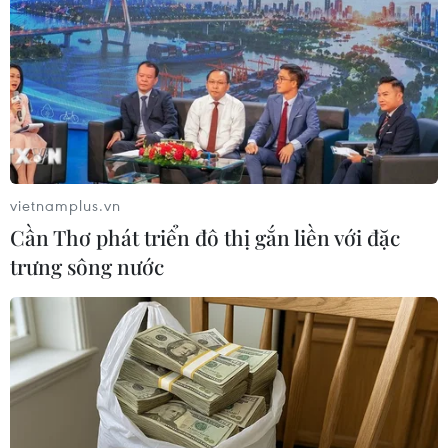
đúp, tuyển Việt Nam vào bán kết
ASEAN Cup với ngôi đầu bảng
07/08/2026 15:49
Xem trực tiếp Việt Nam-Campuchia
tại ASEAN Cup 2026 trên kênh nào?
07/08/2026 09:49
vietnamplus.vn
Cần Thơ phát triển đô thị gắn liền với đặc
trưng sông nước
Nhận định Singapore vs
Indonesia (20h ngày 7/8): Cuộc quyết
đấu giành tấm vé bán kết duy nhất
07/08/2026 08:41
Cục diện ASEAN Cup: Việt Nam