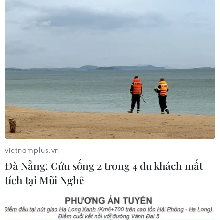
ASEAN Cup 2026: Tuyển Việt Nam
bước vào thử thách lớn nhất
03/08/2026 13:04
Xem trực tiếp Indonesia-Việt Nam tại
ASEAN Cup 2026 trên kênh nào?
03/08/2026 09:21
vietnamplus.vn
Đà Nẵng: Cứu sống 2 trong 4 du khách mất
Xem thêm
tích tại Mũi Nghê