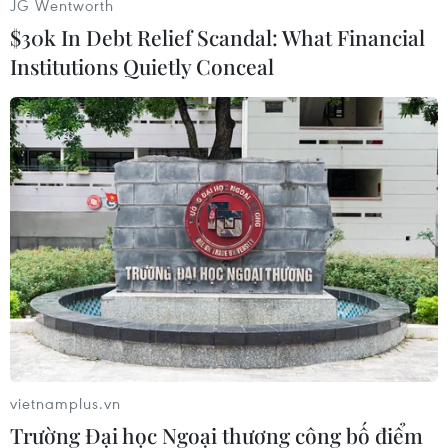
JG Wentworth
$30k In Debt Relief Scandal: What Financial
Institutions Quietly Conceal
#Champions League
#Real Madrid
#Knock-out
#Manchester United
Theo dõi VietnamPlus
vietnamplus.vn
Trường Đại học Ngoại thương công bố điểm
TIN CÙNG CHUYÊN MỤC