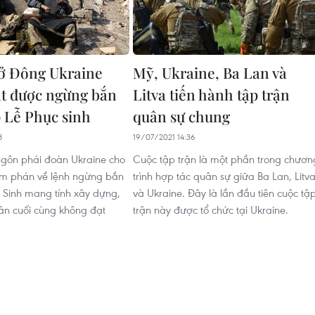
ở Đông Ukraine
Mỹ, Ukraine, Ba Lan và
t được ngừng bắn
Litva tiến hành tập trận
p Lễ Phục sinh
quân sự chung
8
19/07/2021 14:36
gôn phái đoàn Ukraine cho
Cuộc tập trận là một phần trong chươn
àm phán về lệnh ngừng bắn
trình hợp tác quân sự giữa Ba Lan, Litv
 Sinh mang tính xây dựng,
và Ukraine. Đây là lần đầu tiên cuộc tậ
n cuối cùng không đạt
trận này được tổ chức tại Ukraine.
.