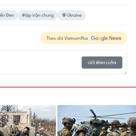
iển Đen
#tập trận chung
Ukraine
Theo dõi VietnamPlus
GỬI BÌNH LUẬN