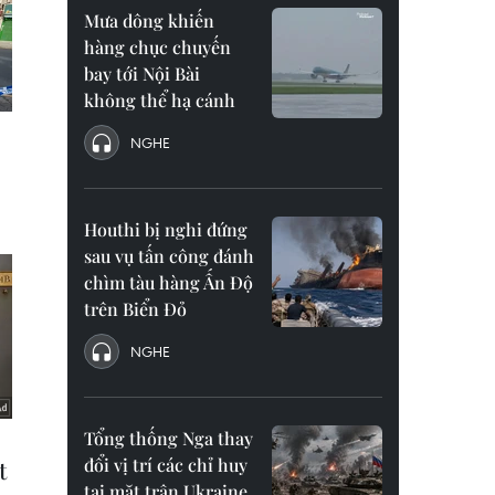
Mưa dông khiến
hàng chục chuyến
bay tới Nội Bài
không thể hạ cánh
NGHE
Houthi bị nghi đứng
sau vụ tấn công đánh
chìm tàu hàng Ấn Độ
trên Biển Đỏ
NGHE
Tổng thống Nga thay
đổi vị trí các chỉ huy
tại mặt trận Ukraine