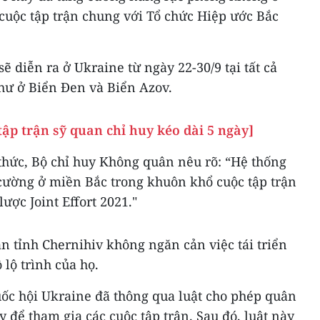
cuộc tập trận chung với Tổ chức Hiệp ước Bắc
ẽ diễn ra ở Ukraine từ ngày 22-30/9 tại tất cả
hư ở Biển Đen và Biển Azov.
tập trận sỹ quan chỉ huy kéo dài 5 ngày]
thức, Bộ chỉ huy Không quân nêu rõ: “Hệ thống
ường ở miền Bắc trong khuôn khổ cuộc tập trận
ược Joint Effort 2021."
n tỉnh Chernihiv không ngăn cản việc tái triển
 lộ trình của họ.
ốc hội Ukraine đã thông qua luật cho phép quân
 để tham gia các cuộc tập trận. Sau đó, luật này