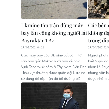
Ukraine tập trận dùng máy
Các bên 
bay tấn công không người lái
không đạ
Bayraktar TB2
trong dị
29/03/2021 04:26
29/04/2021 12:1
Các máy bay của Ukraine cất cánh từ
Người phát n
sân bay gần Mykolaiv và bay về phía
biết 6 giờ đ
Vịnh Tendrovsk nằm ở Tây Nam Biển Đen
nhân Lễ Phục
- khu vực thường được quân đội Ukraine
nhưng văn bả
sử dụng để tập trận đổ bộ đường biển.
được nhất trí