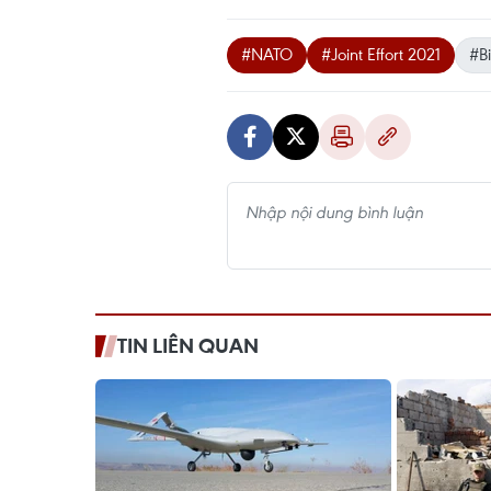
#NATO
#Joint Effort 2021
#B
TIN LIÊN QUAN