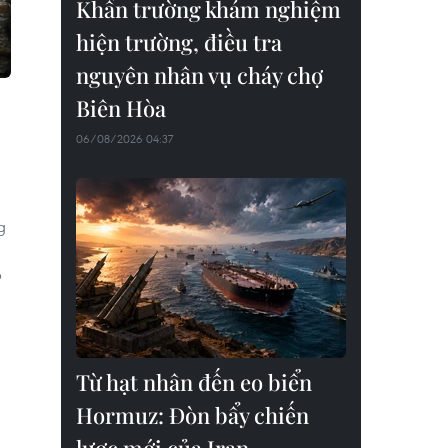
Khẩn trường khám nghiệm
hiện trường, điều tra
nguyên nhân vụ cháy chợ
Biên Hòa
06/08/2026 04:37
g
a
p
Từ hạt nhân đến eo biển
Hormuz: Đòn bẩy chiến