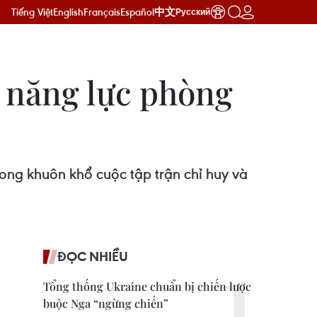
Tiếng Việt
English
Français
Español
中文
Русский
g năng lực phòng
ng khuôn khổ cuộc tập trận chỉ huy và
ĐỌC NHIỀU
Tổng thống Ukraine chuẩn bị chiến lược
buộc Nga “ngừng chiến”