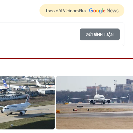
Theo dõi VietnamPlus
GỬI BÌNH LUẬN