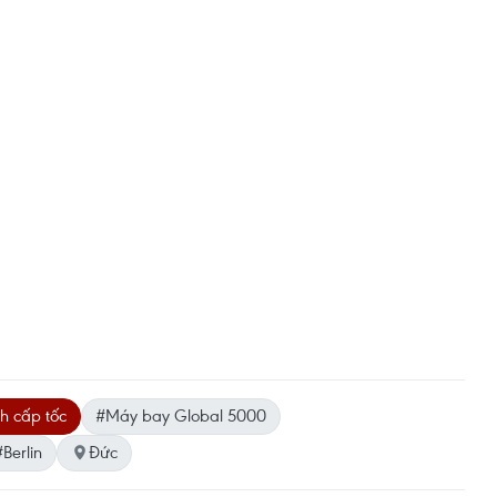
h cấp tốc
#Máy bay Global 5000
#Berlin
Đức