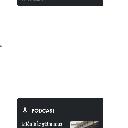
ỹ
hệ
PODCAST
Miền Bắc giảm mưa