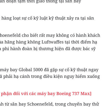
án đoạn tạm thời giao thông tại sân bay
hàng loạt sự cố kỹ luật kỹ thuật xảy ra tại sân
hoenefeld cho biết rất may không có hành khách
ủa hãng hàng không Luftwaffes tại thời điểm hạ
n phi hành đoàn bị thương hiện đã được bác sỹ
 máy bay Global 5000 đã gặp sự cố kỹ thuật ngay
đã phải hạ cánh trong điều kiện nguy hiểm xuống
g phận đối với các máy bay Boeing 737 Max]
nh từ sân bay Schoenefeld, trong chuyến bay thử