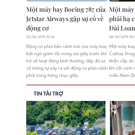
Một máy bay Boeing 787 của
Một máy 
Jetstar Airways gặp sự cố về
phải hạ 
động cơ
Đài Loa
02/04/2019 22:54
08/04/2019 04:
Động cơ phía bên cánh trái của máy bay
Một máy bay
bất ngờ giảm tốc trong vài giây trước khi
Cathay Drag
trở về hoạt động bình thường, tiếp đó sự
khẩn cấp do 
cố tương tự xảy ra với động cơ phía cánh
khi cất cánh
phải trong hàng chục giây.
miền Nam Đà