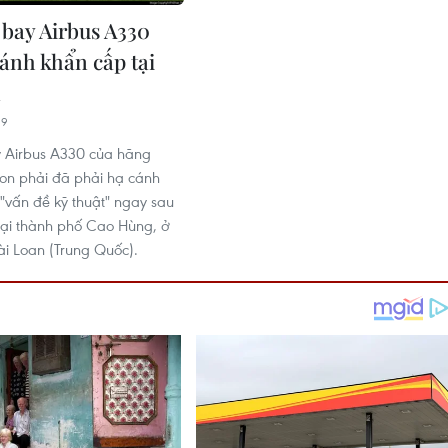
bay Airbus A330
cánh khẩn cấp tại
n
19
 Airbus A330 của hãng
on phải đã phải hạ cánh
"vấn đề kỹ thuật" ngay sau
 tại thành phố Cao Hùng, ở
i Loan (Trung Quốc).