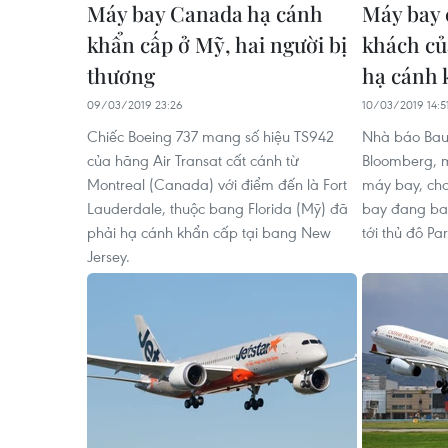
Máy bay Canada hạ cánh
Máy bay 
khẩn cấp ở Mỹ, hai người bị
khách củ
thương
hạ cánh 
09/03/2019 23:26
10/03/2019 14:5
Chiếc Boeing 737 mang số hiệu TS942
Nhà báo Baud
của hãng Air Transat cất cánh từ
Bloomberg, m
Montreal (Canada) với điểm đến là Fort
máy bay, cho 
Lauderdale, thuộc bang Florida (Mỹ) đã
bay đang ba
phải hạ cánh khẩn cấp tại bang New
tới thủ đô Par
Jersey.