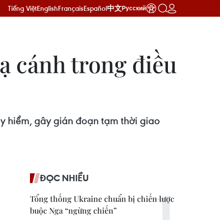
Tiếng Việt
English
Français
Español
中文
Русский
ạ cánh trong điều
y hiểm, gây gián đoạn tạm thời giao
ĐỌC NHIỀU
Tổng thống Ukraine chuẩn bị chiến lược
buộc Nga “ngừng chiến”