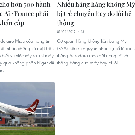
chở hơn 500 hành
Nhiều hãng hàng không M
a Air France phải
bị trễ chuyến bay do lỗi hệ
khẩn cấp
thống
1
01/04/2019 14:48
elaire Mieu của hãng tin
Cơ quan Hàng không liên bang Mỹ
ột nhân chứng có mặt trên
(FAA) nêu rõ nguyên nhân sự cố là do 
biết vụ việc xảy ra khi máy
thống Aerodata theo dõi trọng tải và
y qua không phận Niger để
thăng bằng của máy bay bị lỗi.
is.