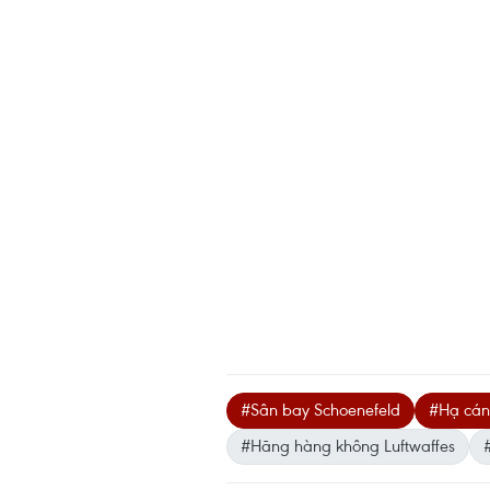
#Sân bay Schoenefeld
#Hạ cán
#Hãng hàng không Luftwaffes