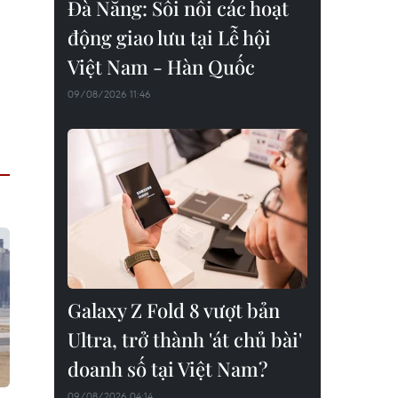
Đà Nẵng: Sôi nổi các hoạt
động giao lưu tại Lễ hội
Việt Nam - Hàn Quốc
09/08/2026 11:46
Galaxy Z Fold 8 vượt bản
Ultra, trở thành 'át chủ bài'
doanh số tại Việt Nam?
09/08/2026 04:14