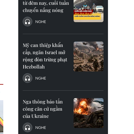
từ đêm nay, cuối tuần
chuyển nắng nóng
NGHE
Mỹ can thiệp khẩn
cấp, ngăn Israel mở
rộng đòn trừng phạt
Hezbollah
NGHE
Nga thông báo tấn
công căn cứ ngầm
của Ukraine
NGHE