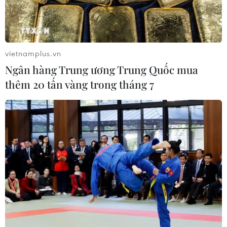
Ngoại trưởng hai nước Mỹ và Hàn Quốc bày tỏ quan
ngại sâu sắc về sự phát triển năng lực tên lửa của Triều
Tiên và nhất trí tiếp tục hợp tác để sớm đưa Bình
Nhưỡng trở lại bàn đàm phán.
vietnamplus.vn
Ngân hàng Trung ương Trung Quốc mua
thêm 20 tấn vàng trong tháng 7