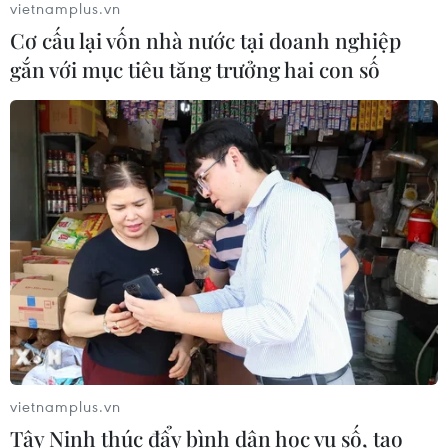
vietnamplus.vn
đồng yen nhằm ổn định kinh tế châu
Cơ cấu lại vốn nhà nước tại doanh nghiệp
Á
gắn với mục tiêu tăng trưởng hai con số
05/08/2026 04:26
Trung Quốc tăng cường trấn áp tội
phạm có tổ chức
04/08/2026 14:24
Điều gì chờ đợi đồng yen sau cái bắt
tay giữa Mỹ-Nhật?
04/08/2026 14:11
vietnamplus.vn
ASC 2026: Tiếp lửa đam mê khoa học
Tây Ninh thúc đẩy bình dân học vụ số, tạo
cho thế hệ trẻ Việt Nam