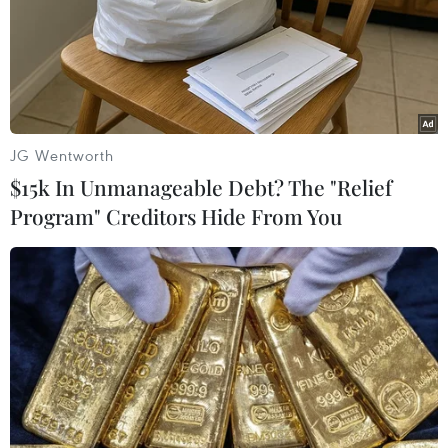
JG Wentworth
$15k In Unmanageable Debt? The "Relief
Program" Creditors Hide From You
Ngoại trưởng Mỹ-Hàn điện đàm về các vụ
thử tên lửa của Triều Tiên
03/02/2022 10:33