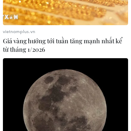
Hơn 100 người thiệt mạng trong mùa
mưa khốc liệt ở Ấn Độ
05/08/2026 09:39
vietnamplus.vn
Giá vàng hướng tới tuần tăng mạnh nhất kể
Trung Quốc phóng thành công hai
từ tháng 1/2026
vệ tinh siêu phổ Đông Phương Huệ
Nhãn
05/08/2026 07:16
Trung Quốc: Cảnh sát Hong Kong,
Macau triệt phá vụ lừa đảo đầu tư
Fun Coffee
05/08/2026 06:41
Afghanistan đối mặt khủng hoảng