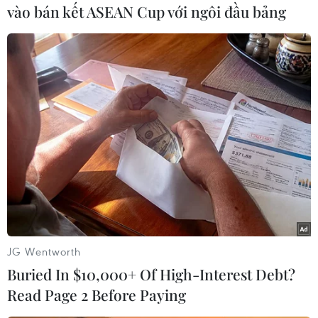
vào bán kết ASEAN Cup với ngôi đầu bảng
(Vietnam+)
JG Wentworth
Buried In $10,000+ Of High-Interest Debt?
#vũ khí chiến lược
#hạt nhân Triều Tiên
Read Page 2 Before Paying
#máy bay ném bom tầm xa
#quan hệ đồng minh