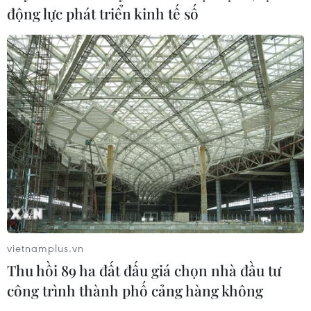
động lực phát triển kinh tế số
04/08/2026 14:08
Xem thêm
CƠ QUAN CHỦ QUẢN: THÔNG TẤN XÃ VIỆT NAM
Tổng Biên tập: TRẦN TIẾN DUẨN
Phó Tổng Biên tập: NGUYỄN THỊ TÁM, KHÚC THANH
vietnamplus.vn
THỦY
Thu hồi 89 ha đất đấu giá chọn nhà đầu tư
công trình thành phố cảng hàng không
Sở hữu trí tuệ
Quy định sử dụng