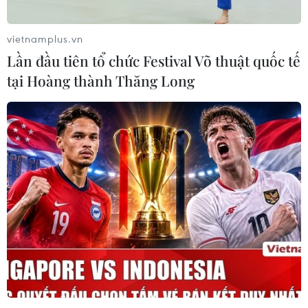
Tổng thống đắc cử Hàn Quốc có thể sớm
gặp Tổng thống Mỹ Joe Biden
vietnamplus.vn
10/03/2022 03:44
Lần đầu tiên tổ chức Festival Võ thuật quốc tế
Giới quan sát nhận định ông Yoon Suk-yeol và ông Joe
tại Hoàng thành Thăng Long
Biden có thể tiến hành cuộc gặp thượng đỉnh lần đầu
tiên vào cuối tháng 5 ngay sau khi tiến hành lễ nhậm
chức dự kiến vào ngày 10/5 tới.