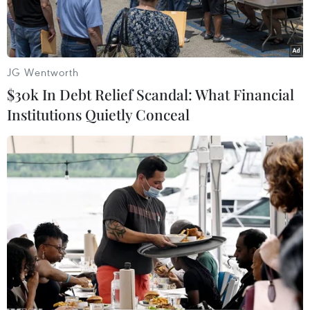
dụng để phô trương sức mạnh và răn đe đối
phương.
JG Wentworth
$30k In Debt Relief Scandal: What Financial
Institutions Quietly Conceal
Tổng thống Moon Jae-in và Tổng thống Mỹ Joe Biden trong cuộc
gặp bên lề Hội nghị thượng đỉnh G20 ở Rome, Italy, ngày
30/10/2021. (Ảnh: Yonhap/TTXVN)