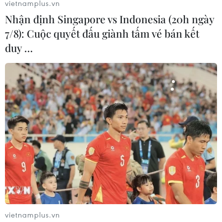
vietnamplus.vn
Nhận định Singapore vs Indonesia (20h ngày
7/8): Cuộc quyết đấu giành tấm vé bán kết
duy …
Mỹ-Hàn nhấn mạnh trọng tâm hợp tác
đảm bảo cung ứng chất bán dẫn
17/03/2022 06:53
Chuyến thăm nhà máy sản xuất vật liệu bán dẫn ở
Auburn của đại diện thương mại Mỹ và Hàn Quốc diễn
ra một ngày sau khi hai nước kỷ niệm 10 năm thực thi
hiệp định thương mại tự do song phương.
vietnamplus.vn