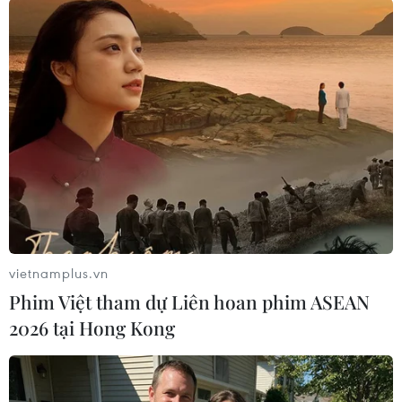
Hàn Quốc
Mỹ
Theo dõi VietnamPlus
TIN LIÊN QUAN
vietnamplus.vn
Phim Việt tham dự Liên hoan phim ASEAN
2026 tại Hong Kong