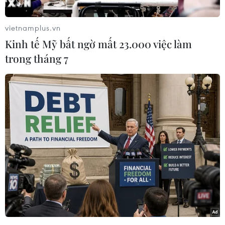
Theo Yonhap, các nghị sỹ Hàn Quốc đại diện cho
Tổng thống đắc cử Yoon Suk-yeol đã thảo luận
vietnamplus.vn
việc triển khai vũ khí chiến lược của Mỹ tới
Kinh tế Mỹ bất ngờ mất 23.000 việc làm
quốc gia đồng minh Đông Bắc Á này trong cuộc
trong tháng 7
gặp với Cố vấn An ninh quốc gia Nhà Trắng
Jake Sullivan ngày 5/4.
Nghị sỹ Park Jin thuộc đảng Quyền lực quốc dân
của ông Yoon Suk-yeol cho biết hai bên cũng
thảo luận sự cần thiết của việc sớm tổ chức hội
nghị thượng đỉnh song phương giữa Tổng thống
Mỹ Joe Biden và người đồng cấp Hàn Quốc
nhằm tăng cường quan hệ đồng minh.
[Chính phủ Hàn Quốc hướng tới mở rộng lĩnh
vực liên minh với Mỹ]