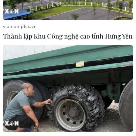
vietnamplus.vn
Thành lập Khu Công nghệ cao tỉnh Hưng Yên
TIN CÙNG CHUYÊN MỤC
Cần Thơ thúc đẩy hợp tác du lịch với
đối tác Hàn Quốc
07/08/2026 12:46
Hàn Quốc áp dụng ưu đãi thuế hỗ