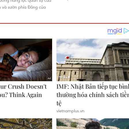
ường năng lực quân sự của
n và sườn phía Đông của