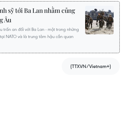
nh sỹ tới Ba Lan nhằm củng
ng Âu
u trấn an đối với Ba Lan - một trong những
tại NATO và là trung tâm hậu cần quan
(TTXVN/Vietnam+)