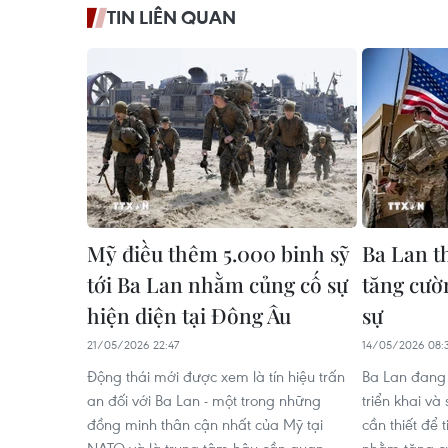
TIN LIÊN QUAN
Mỹ điều thêm 5.000 binh sỹ
Ba Lan t
tới Ba Lan nhằm củng cố sự
tăng cườ
hiện diện tại Đông Âu
sự
21/05/2026 22:47
14/05/2026 08:
Động thái mới được xem là tín hiệu trấn
Ba Lan đang
an đối với Ba Lan - một trong những
triển khai và
đồng minh thân cận nhất của Mỹ tại
cần thiết để 