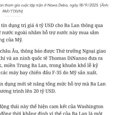
 Lan tham gia cuộc tập trận ở Nowa Deba, ngày 18/9/2025. (Ảnh:
PAP/TTXVN)
ín dụng trị giá 4 tỷ USD cho Ba Lan thông qua
sự nước ngoài nhằm hỗ trợ nước này mua sắm
òng của Mỹ.
châu Âu, thông báo được Thứ trưởng Ngoại giao
khí và an ninh quốc tế Thomas DiNanno đưa ra
k, miền Trung Ba Lan, trong khuôn khổ lễ kỷ
 các máy bay chiến đấu F-35 do Mỹ sản xuất.
ín dụng mới sẽ nâng tổng mức hỗ trợ mà Ba Lan
hương trình lên 20 tỷ USD.
ng thái này thể hiện cam kết của Washington
 đồng thời khẳng định vị thế của Ba Lan là một