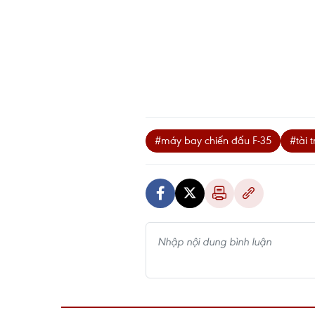
#máy bay chiến đấu F-35
#tài 