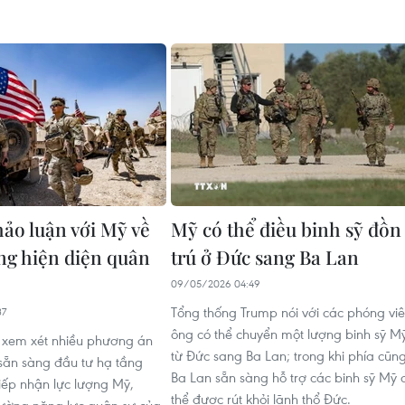
hảo luận với Mỹ về
Mỹ có thể điều binh sỹ đồn
ng hiện diện quân
trú ở Đức sang Ba Lan
09/05/2026 04:49
Tổng thống Trump nói với các phóng vi
37
ông có thể chuyển một lượng binh sỹ M
 xem xét nhiều phương án
từ Đức sang Ba Lan; trong khi phía cũn
 sẵn sàng đầu tư hạ tầng
Ba Lan sẵn sàng hỗ trợ các binh sỹ Mỹ 
tiếp nhận lực lượng Mỹ,
thể được rút khỏi lãnh thổ Đức.