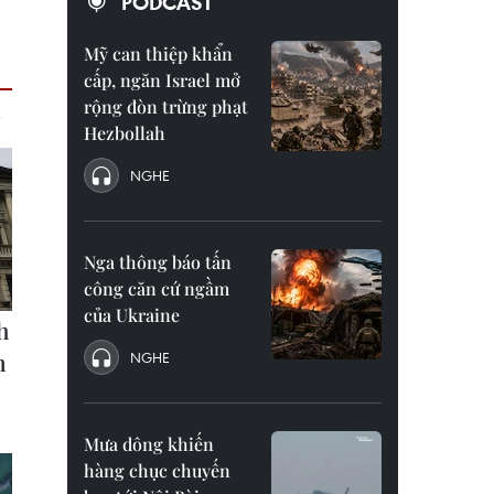
PODCAST
Mỹ can thiệp khẩn
cấp, ngăn Israel mở
rộng đòn trừng phạt
Hezbollah
NGHE
Nga thông báo tấn
công căn cứ ngầm
của Ukraine
NGHE
Mưa dông khiến
hàng chục chuyến