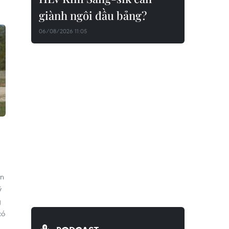
giành ngôi đầu bảng?
06/08/2026 11:05
ên
ỹ
g
có