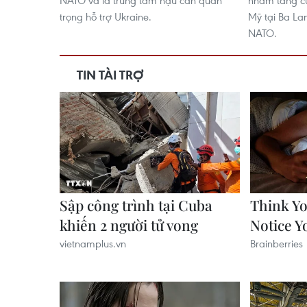
NATO và là trung tâm hậu cần quan
nhằm tăng c
trọng hỗ trợ Ukraine.
Mỹ tại Ba La
NATO.