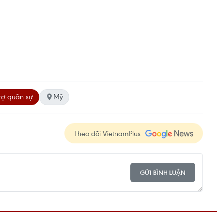
trợ quân sự
Mỹ
Theo dõi VietnamPlus
GỬI BÌNH LUẬN